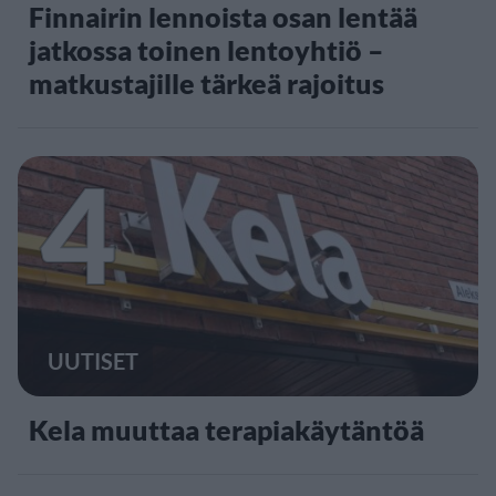
Finnairin lennoista osan lentää
jatkossa toinen lentoyhtiö –
matkustajille tärkeä rajoitus
4
UUTISET
Kela muuttaa terapiakäytäntöä