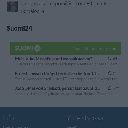
Laittomassa mopomiitissä onnettomuus
Seinäjoella
Suomi24
Info
Yhteistyössä
Tietoa meistä
Kesä!