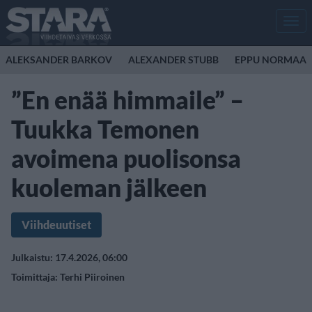
Men
ALEKSANDER BARKOV
ALEXANDER STUBB
EPPU NORMAAL
”En enää himmaile” –
Tuukka Temonen
avoimena puolisonsa
kuoleman jälkeen
Viihdeuutiset
Julkaistu: 17.4.2026, 06:00
Toimittaja:
Terhi Piiroinen