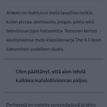
Arkeen on mahtunut myös tavallisia hetkiä,
kuten pizzaa, skeittausta, joogaa, juhlia sekä
televisiosarjojen katsomista. Temonen kertoo
aloittaneensa myös klassikkosarja The X-Filesin
katsomisen uudelleen alusta.
Olen päättänyt, että aion tehdä
kaikkea mahdollisimman paljon.
Perheessä on vietetty syntymäpäiviä ja tehty