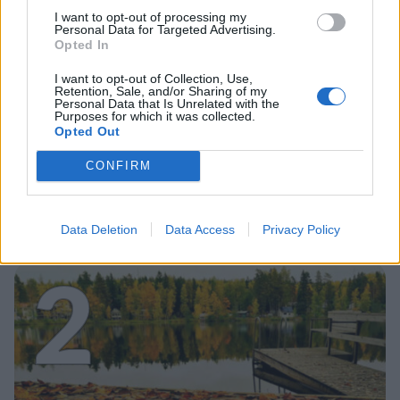
I want to opt-out of processing my
Personal Data for Targeted Advertising.
Opted In
I want to opt-out of Collection, Use,
UUTISET
Retention, Sale, and/or Sharing of my
Personal Data that Is Unrelated with the
Purposes for which it was collected.
Opted Out
Leskeneläke ei kuulu kaikille –
CONFIRM
Kela muistuttaa tärkeästä
ikärajasta
Data Deletion
Data Access
Privacy Policy
2