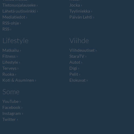
Tietosuojalauseke
Jocka
Lähetä uutisvinkki
Tyyliniekka
Mediatiedot
Päivän Lehti
RSS-ohje
RSS
Lifestyle
Viihde
Matkailu
Viihdeuutiset
Fitness
StaraTV
Lifestyle
Autot
Terveys
Digi
Ruoka
Pelit
Koti & Asuminen
Elokuvat
Some
YouTube
Facebook
Instagram
Twitter