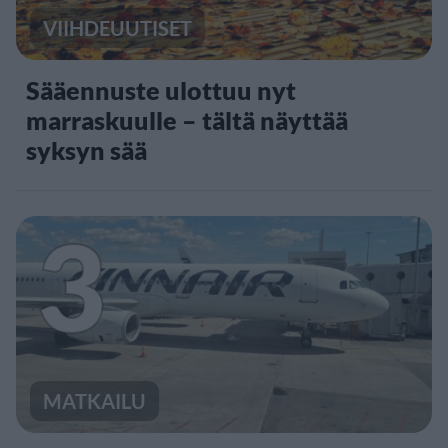
VIIHDEUUTISET
Sääennuste ulottuu nyt
marraskuulle – tältä näyttää
syksyn sää
3
MATKAILU