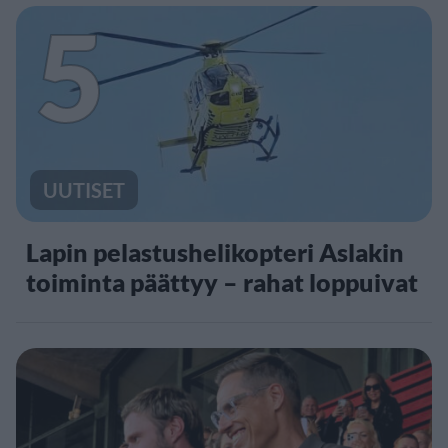
5
UUTISET
Lapin pelastushelikopteri Aslakin
toiminta päättyy – rahat loppuivat