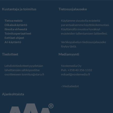
Kustantaja ja toimitus
Tietosuojalauseke
Tietoa meistä
Käytämme sivustolla evästeitä
Oikaisukäytäntö
parantaaksemme käyttökokemustasi.
Ilmoita virheestä
Käyttämällä sivustoa hyväksyt
Toimitusperiaatteet
evästeiden tallentamisen laitteellesi.
Eettiset ohjeet
AI-käytäntö
Verkkopalvelun
tiedosuojalauseke
löytyy tästä
.
Tiedotteet
Mediamyynti
Lehdistötiedotteet pyydetään
Nostemedia Oy
lähettämään sähköpostitse
Puh. +358 40 356 1332
osoitteeseen
toimitus@stara.fi
mikael@nostemedia.fi
Mediatiedot
Ajankohtaista