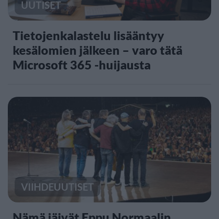
UUTISET
Tietojenkalastelu lisääntyy
kesälomien jälkeen – varo tätä
Microsoft 365 -huijausta
VIIHDEUUTISET
Nämä jäivät Eppu Normaalin