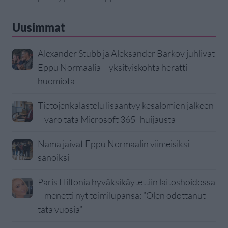
Uusimmat
Alexander Stubb ja Aleksander Barkov juhlivat
Eppu Normaalia – yksityiskohta herätti
huomiota
Tietojenkalastelu lisääntyy kesälomien jälkeen
– varo tätä Microsoft 365 -huijausta
Nämä jäivät Eppu Normaalin viimeisiksi
sanoiksi
Paris Hiltonia hyväksikäytettiin laitoshoidossa
– menetti nyt toimilupansa: ”Olen odottanut
tätä vuosia”