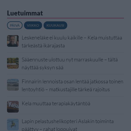
Luetuimmat
PÄIVÄ
VIIKKO
KUUKAUSI
Leskeneläke ei kuulu kaikille – Kela muistuttaa
tärkeästä ikärajasta
Sääennuste ulottuu nyt marraskuulle – tältä
näyttää syksyn sää
Finnairin lennoista osan lentää jatkossa toinen
lentoyhtiö – matkustajille tärkeä rajoitus
Kela muuttaa terapiakäytäntöä
Lapin pelastushelikopteri Aslakin toiminta
päättyy – rahat loppuivat