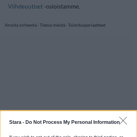
Viihdeuutiset
-osioistamme.
Ilmoita virheestä
·
Tietoa meistä
·
Toimitusperiaatteet
Stara -
Do Not Process My Personal Information
If you wish to opt-out of the sale, sharing to third parties, or