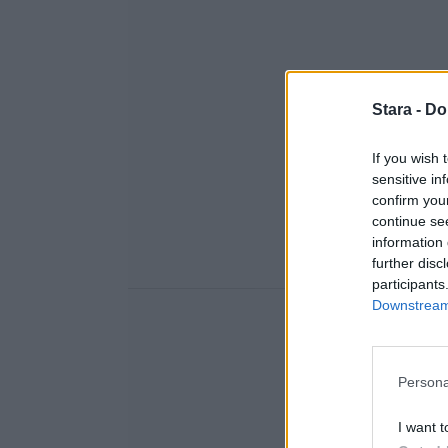
Stara -
Do
If you wish 
sensitive in
confirm you
continue se
information 
further disc
participants
Downstream 
Persona
I want t