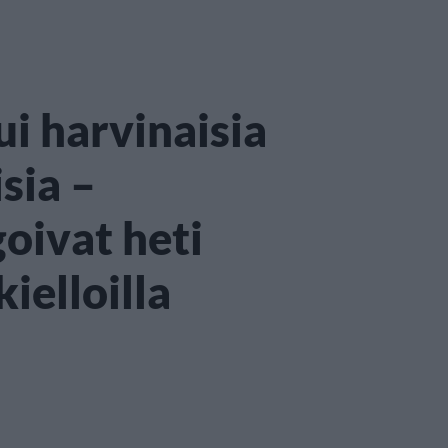
ui harvinaisia
isia –
goivat heti
ielloilla