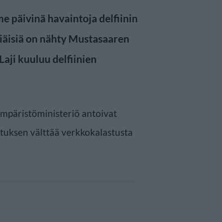
e päivinä havaintoja delfiinin
öriäisiä on nähty Mustasaaren
Laji kuuluu delfiinien
ympäristöministeriö antoivat
ituksen välttää verkkokalastusta