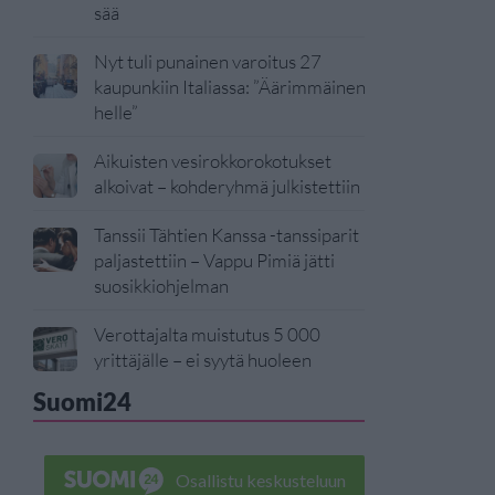
sää
Nyt tuli punainen varoitus 27
kaupunkiin Italiassa: ”Äärimmäinen
helle”
Aikuisten vesirokkorokotukset
alkoivat – kohderyhmä julkistettiin
Tanssii Tähtien Kanssa -tanssiparit
paljastettiin – Vappu Pimiä jätti
suosikkiohjelman
Verottajalta muistutus 5 000
yrittäjälle – ei syytä huoleen
Suomi24