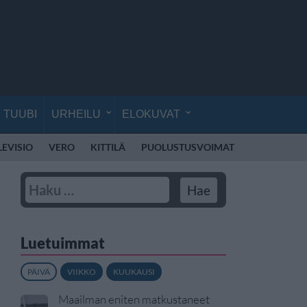
TUUBI
URHEILU
ELOKUVAT
LEVISIO
VERO
KITTILÄ
PUOLUSTUSVOIMAT
RÄJÄHDYS
Luetuimmat
PÄIVÄ
VIIKKO
KUUKAUSI
Maailman eniten matkustaneet