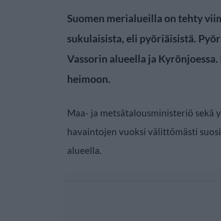
Suomen merialueilla on tehty viim
sukulaisista, eli pyöriäisistä. Py
Vassorin alueella ja Kyrönjoessa. 
heimoon.
Maa- ja metsätalousministeriö sekä 
havaintojen vuoksi välittömästi suos
alueella.