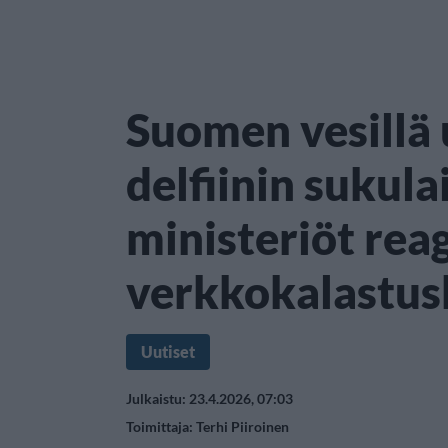
Suomen vesillä 
delfiinin sukula
ministeriöt rea
verkkokalastusk
Uutiset
Julkaistu: 23.4.2026, 07:03
Toimittaja:
Terhi Piiroinen