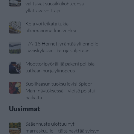
valitsivat suosikkikohteensa –
yllättävä voittaja
Kela voi leikata tukia
ulkomaanmatkan vuoksi
F/A-18 Hornet jyrähtää ylilennolle
Jyväskylässä – katuja suljetaan
Moottoripyöräilijä pakeni poliisia –
tutkaan hurja ylinopeus
Suolikaasun tuoksu levisi Spider-
Man -näytöksessä – yleisö poistui
paikalta
Uusimmat
Sääennuste ulottuu nyt
marraskuulle – tältä näyttää syksyn