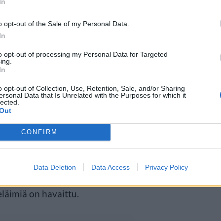
In
o opt-out of the Sale of my Personal Data.
In
 voi olla pyöriäisille
to opt-out of processing my Personal Data for Targeted
ing.
kertua verkkoihin ja hukkua.
In
skannan arvioidaan olevan vain
o opt-out of Collection, Use, Retention, Sale, and/or Sharing
ersonal Data that Is Unrelated with the Purposes for which it
lected.
äärimmäisen uhanalaiseksi.
Out
CONFIRM
erkkokalastuskielto koskee
ällä hetkellä verkkokalastusta
Data Deletion
Data Access
Privacy Policy
rönjoen suiston ja
läimiä on havaittu.