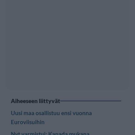
Aiheeseen liittyvät
Uusi maa osallistuu ensi vuonna
Euroviisuihin
Nyt varmistui: Kanada mukana