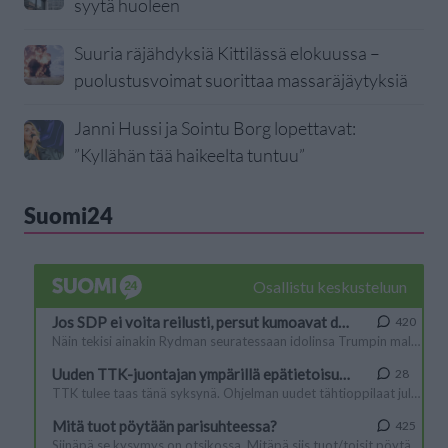
syytä huoleen
Suuria räjähdyksiä Kittilässä elokuussa –
puolustusvoimat suorittaa massaräjäytyksiä
Janni Hussi ja Sointu Borg lopettavat:
”Kyllähän tää haikeelta tuntuu”
Suomi24