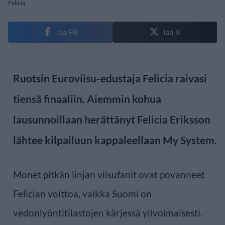
Felicia
Jaa FB
Jaa X
Ruotsin Euroviisu-edustaja Felicia raivasi
tiensä finaaliin. Aiemmin kohua
lausunnoillaan herättänyt Felicia Eriksson
lähtee kilpailuun kappaleellaan My System.
Monet pitkän linjan viisufanit ovat povanneet
Felician voittoa, vaikka Suomi on
vedonlyöntitilastojen kärjessä ylivoimaisesti.