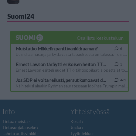
Suomi24
Info
Yhteistyössä
Tietoa meistä
Kesä!
Tietosuojalauseke
Jocka
Lähetä uutisvinkki
Tyyliniekka