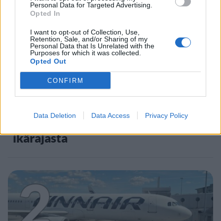
1
Personal Data for Targeted Advertising.
Opted In
I want to opt-out of Collection, Use,
Retention, Sale, and/or Sharing of my
Personal Data that Is Unrelated with the
Purposes for which it was collected.
Opted Out
UUTISET
CONFIRM
Leskeneläke ei kuulu kaikille –
Data Deletion
Data Access
Privacy Policy
Kela muistuttaa tärkeästä
ikärajasta
2