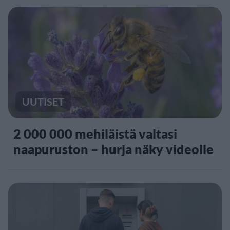
UUTISET
2 000 000 mehiläistä valtasi
naapuruston – hurja näky videolle