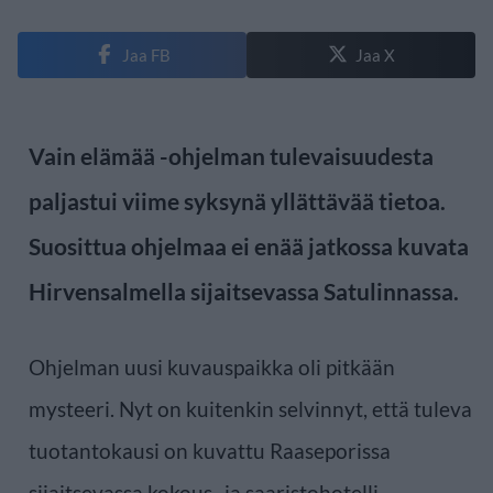
Jaa FB
Jaa X
Vain elämää -ohjelman tulevaisuudesta
paljastui viime syksynä yllättävää tietoa.
Suosittua ohjelmaa ei enää jatkossa kuvata
Hirvensalmella sijaitsevassa Satulinnassa.
Ohjelman uusi kuvauspaikka oli pitkään
mysteeri. Nyt on kuitenkin selvinnyt, että tuleva
tuotantokausi on kuvattu Raaseporissa
sijaitsevassa kokous- ja saaristohotelli