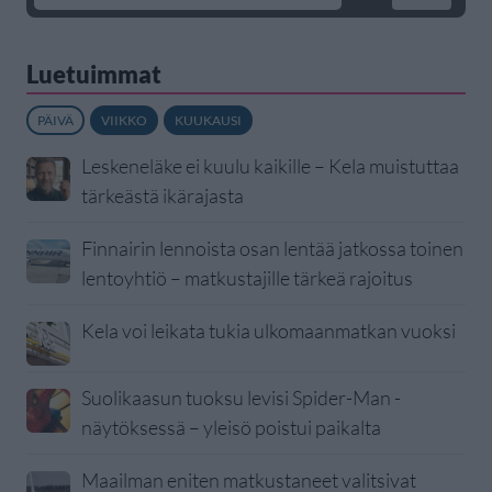
Luetuimmat
PÄIVÄ
VIIKKO
KUUKAUSI
Leskeneläke ei kuulu kaikille – Kela muistuttaa
tärkeästä ikärajasta
Finnairin lennoista osan lentää jatkossa toinen
lentoyhtiö – matkustajille tärkeä rajoitus
Kela voi leikata tukia ulkomaanmatkan vuoksi
Suolikaasun tuoksu levisi Spider-Man -
näytöksessä – yleisö poistui paikalta
Maailman eniten matkustaneet valitsivat