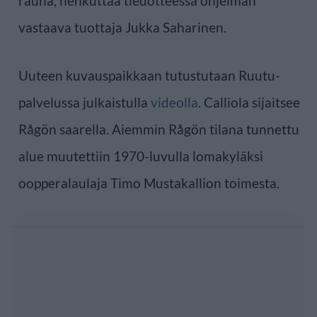
rauha, hehkuttaa tiedotteessa ohjelman
vastaava tuottaja Jukka Saharinen.
Uuteen kuvauspaikkaan tutustutaan Ruutu-
palvelussa julkaistulla
videolla
. Calliola sijaitsee
Rågön saarella. Aiemmin Rågön tilana tunnettu
alue muutettiin 1970-luvulla lomakyläksi
oopperalaulaja Timo Mustakallion toimesta.