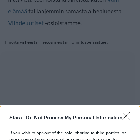
elämää
tai laajemmin samasta aihealueesta
Viihdeuutiset
-osioistamme.
Ilmoita virheestä
·
Tietoa meistä
·
Toimitusperiaatteet
Stara -
Do Not Process My Personal Information
If you wish to opt-out of the sale, sharing to third parties, or
processing of your personal or sensitive information for