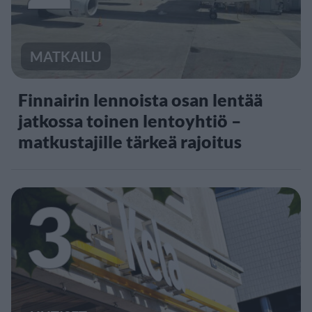
MATKAILU
Finnairin lennoista osan lentää
jatkossa toinen lentoyhtiö –
matkustajille tärkeä rajoitus
3