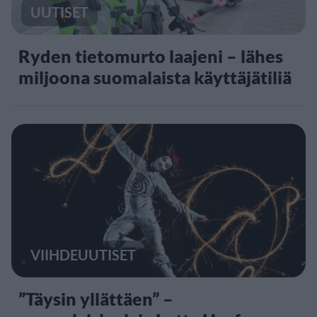
UUTISET
Ryden tietomurto laajeni – lähes
miljoona suomalaista käyttäjätiliä
VIIHDEUUTISET
”Täysin yllättäen” –