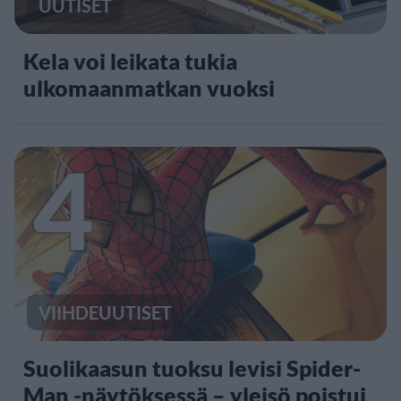
UUTISET
Kela voi leikata tukia
ulkomaanmatkan vuoksi
4
VIIHDEUUTISET
Suolikaasun tuoksu levisi Spider-
Man -näytöksessä – yleisö poistui