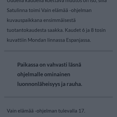
Uudella kaudella koettava muutos on iso, sillä
Satulinna toimi Vain elämää -ohjelman
kuvauspaikkana ensimmäisestä
tuotantokaudesta saakka. Kaudet 6 ja 8 tosin
kuvattiin Mondan linnassa Espanjassa.
Paikassa on vahvasti läsnä
ohjelmalle ominainen
luonnonläheisyys ja rauha.
Vain elämää -ohjelman tulevalla 17.