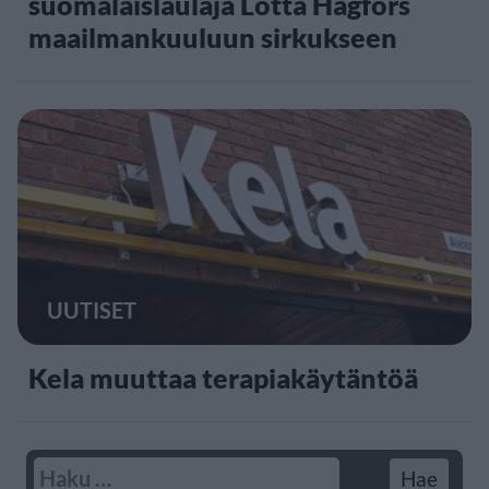
suomalaislaulaja Lotta Hagfors
maailmankuuluun sirkukseen
UUTISET
Kela muuttaa terapiakäytäntöä