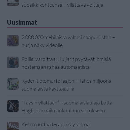
suosikkikohteensa – yllättävä voittaja
Uusimmat
2 000 000 mehiläistä valtasi naapuruston –
hurja näky videolle
Poliisi varoittaa: Huijarit pyytävät ihmisiä
nostamaan rahaa automaatista
Ryden tietomurto laajeni – lähes miljoona
suomalaista käyttäjätiliä
”Täysin yllättäen” – suomalaislaulaja Lotta
Hagfors maailmankuuluun sirkukseen
Kela muuttaa terapiakäytäntöä