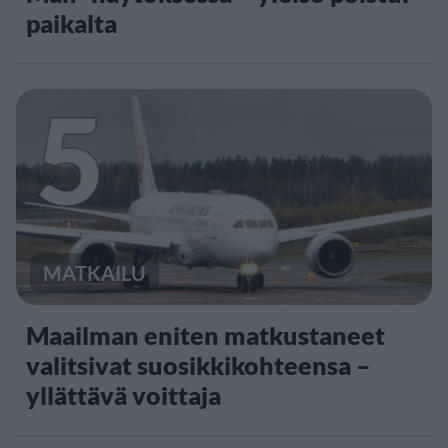
paikalta
5
MATKAILU
Maailman eniten matkustaneet
valitsivat suosikkikohteensa –
yllättävä voittaja