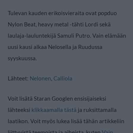
Tulevan kauden erikoisvieraita ovat popduo
Nylon Beat, heavy metal -tähti Lordi sekä
laulaja-lauluntekijä Samuli Putro. Vain elämään
uusi kausi alkaa Nelosella ja Ruudussa
syyskuussa.
Lähteet:
Nelonen
,
Calliola
Voit lisätä Staran Googlen ensisijaiseksi
lähteeksi
klikkaamalla tästä
ja ruksittamalla
laatikon. Voit myös lukea lisää tähän artikkeliin
liittyvistä teemoista ja aiheista, kuten
Vain