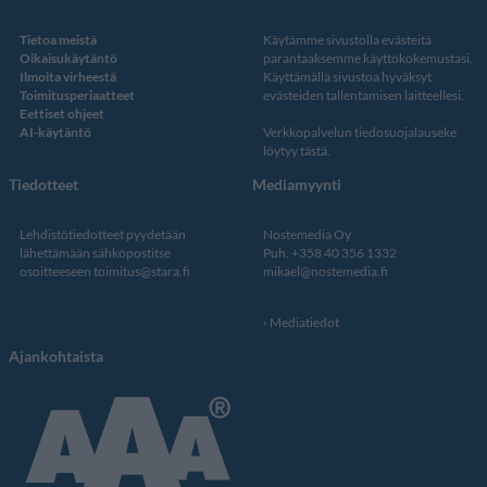
Tietoa meistä
Käytämme sivustolla evästeitä
Oikaisukäytäntö
parantaaksemme käyttökokemustasi.
Ilmoita virheestä
Käyttämällä sivustoa hyväksyt
Toimitusperiaatteet
evästeiden tallentamisen laitteellesi.
Eettiset ohjeet
AI-käytäntö
Verkkopalvelun
tiedosuojalauseke
löytyy tästä
.
Tiedotteet
Mediamyynti
Lehdistötiedotteet pyydetään
Nostemedia Oy
lähettämään sähköpostitse
Puh. +358 40 356 1332
osoitteeseen
toimitus@stara.fi
mikael@nostemedia.fi
Mediatiedot
Ajankohtaista