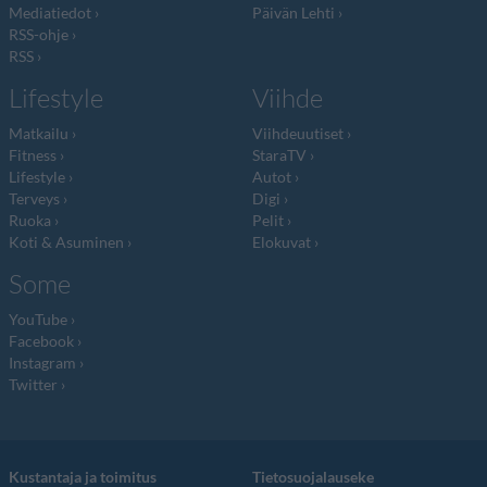
Mediatiedot
Päivän Lehti
RSS-ohje
RSS
Lifestyle
Viihde
Matkailu
Viihdeuutiset
Fitness
StaraTV
Lifestyle
Autot
Terveys
Digi
Ruoka
Pelit
Koti & Asuminen
Elokuvat
Some
YouTube
Facebook
Instagram
Twitter
Kustantaja ja toimitus
Tietosuojalauseke