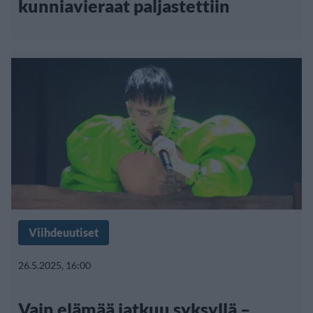
kunniavieraat paljastettiin
Viihdeuutiset
26.5.2025, 16:00
Vain elämää jatkuu syksyllä –