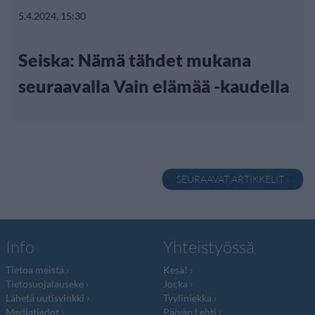
5.4.2024, 15:30
Seiska: Nämä tähdet mukana
seuraavalla Vain elämää -kaudella
SEURAAVAT ARTIKKELIT ›
Info
Yhteistyössä
Tietoa meistä
Kesä!
Tietosuojalauseke
Jocka
Lähetä uutisvinkki
Tyyliniekka
Mediatiedot
Päivän Lehti