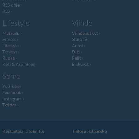
RSS-ohje
RSS
Lifestyle
Viihde
Matkailu
Viihdeuutiset
Fitness
StaraTV
Lifestyle
Autot
Terveys
Digi
Ruoka
Pelit
Koti & Asuminen
Elokuvat
Some
YouTube
Facebook
Instagram
Twitter
Kustantaja ja toimitus
Tietosuojalauseke