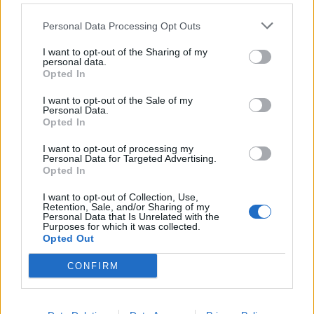
Personal Data Processing Opt Outs
I want to opt-out of the Sharing of my
personal data.
Opted In
I want to opt-out of the Sale of my
Personal Data.
Opted In
I want to opt-out of processing my
Viihdeuutiset
Personal Data for Targeted Advertising.
Opted In
3.9.2025, 12:30
I want to opt-out of Collection, Use,
Retention, Sale, and/or Sharing of my
Personal Data that Is Unrelated with the
Purposes for which it was collected.
Vain elämää alkaa perjantaina –
Opted Out
artistit arvailivat jo tulevia
CONFIRM
biisivalintoja