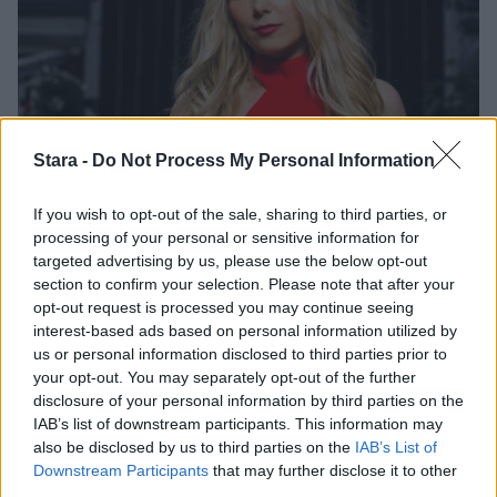
Stara -
Do Not Process My Personal Information
Viihdeuutiset
If you wish to opt-out of the sale, sharing to third parties, or
processing of your personal or sensitive information for
30.9.2025, 15:30
targeted advertising by us, please use the below opt-out
section to confirm your selection. Please note that after your
Viivi avautuu Vain elämää -
opt-out request is processed you may continue seeing
interest-based ads based on personal information utilized by
ohjelmassa – ”Haluaisin kovasti
us or personal information disclosed to third parties prior to
your opt-out. You may separately opt-out of the further
olla äiti”
disclosure of your personal information by third parties on the
IAB’s list of downstream participants. This information may
also be disclosed by us to third parties on the
IAB’s List of
Downstream Participants
that may further disclose it to other
third parties.