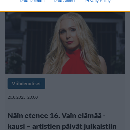
Data Deletion
Data Access
Privacy Policy
Viihdeuutiset
20.8.2025, 20:00
Näin etenee 16. Vain elämää -
kausi – artistien päivät julkaistiin