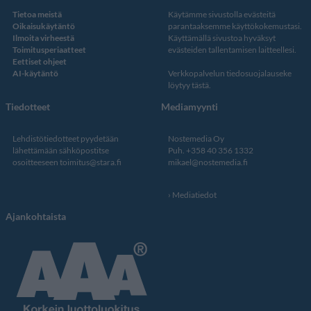
Tietoa meistä
Käytämme sivustolla evästeitä
Oikaisukäytäntö
parantaaksemme käyttökokemustasi.
Ilmoita virheestä
Käyttämällä sivustoa hyväksyt
Toimitusperiaatteet
evästeiden tallentamisen laitteellesi.
Eettiset ohjeet
AI-käytäntö
Verkkopalvelun
tiedosuojalauseke
löytyy tästä
.
Tiedotteet
Mediamyynti
Lehdistötiedotteet pyydetään
Nostemedia Oy
lähettämään sähköpostitse
Puh. +358 40 356 1332
osoitteeseen
toimitus@stara.fi
mikael@nostemedia.fi
Mediatiedot
Ajankohtaista