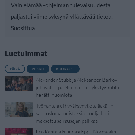
Vain elämää -ohjelman tulevaisuudesta
paljastui viime syksynä yllättävää tietoa.
Suosittua
Luetuimmat
PÄIVÄ
VIIKKO
KUUKAUSI
Alexander Stubb ja Aleksander Barkov
juhlivat Eppu Normaalia – yksityiskohta
herätti huomiota
Työnantaja ei hyväksynyt etälääkärin
sairauslomatodistuksia – neljälle ei
maksettu sairausajan palkkaa
IIro Rantala kruunasi Eppu Normaalin