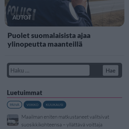
AUTOT
Puolet suomalaisista ajaa
ylinopeutta maanteillä
Luetuimmat
PÄIVÄ
VIIKKO
KUUKAUSI
Maailman eniten matkustaneet valitsivat
suosikkikohteensa – yllättävä voittaja