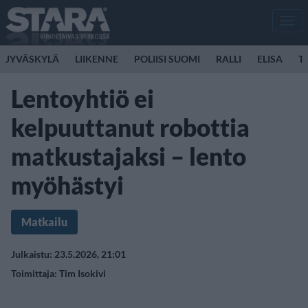
Men
JYVÄSKYLÄ
LIIKENNE
POLIISI SUOMI
RALLI
ELISA
T
Lentoyhtiö ei
kelpuuttanut robottia
matkustajaksi – lento
myöhästyi
Matkailu
Julkaistu: 23.5.2026, 21:01
Toimittaja:
Tim Isokivi