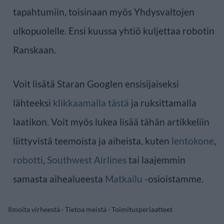
tapahtumiin, toisinaan myös Yhdysvaltojen
ulkopuolelle. Ensi kuussa yhtiö kuljettaa robotin
Ranskaan.
Voit lisätä Staran Googlen ensisijaiseksi
lähteeksi
klikkaamalla tästä
ja ruksittamalla
laatikon. Voit myös lukea lisää tähän artikkeliin
liittyvistä teemoista ja aiheista, kuten
lentokone
,
robotti
,
Southwest Airlines
tai laajemmin
samasta aihealueesta
Matkailu
-osioistamme.
Ilmoita virheestä
·
Tietoa meistä
·
Toimitusperiaatteet