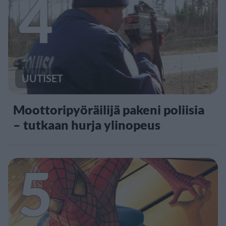
4
UUTISET
Moottoripyöräilijä pakeni poliisia
– tutkaan hurja ylinopeus
5