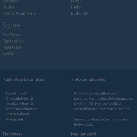
Terveys
Digi
Ruoka
Pelit
Koti & Asuminen
Elokuvat
Some
YouTube
Facebook
Instagram
Twitter
Kustantaja ja toimitus
Tietosuojalauseke
Tietoa meistä
Käytämme sivustolla evästeitä
Oikaisukäytäntö
parantaaksemme käyttökokemustasi.
Ilmoita virheestä
Käyttämällä sivustoa hyväksyt
Toimitusperiaatteet
evästeiden tallentamisen laitteellesi.
Eettiset ohjeet
AI-käytäntö
Verkkopalvelun
tiedosuojalauseke
löytyy tästä
.
Tiedotteet
Mediamyynti