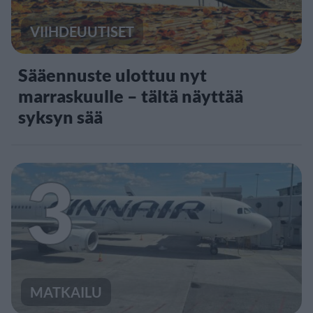
VIIHDEUUTISET
Sääennuste ulottuu nyt
marraskuulle – tältä näyttää
syksyn sää
3
MATKAILU