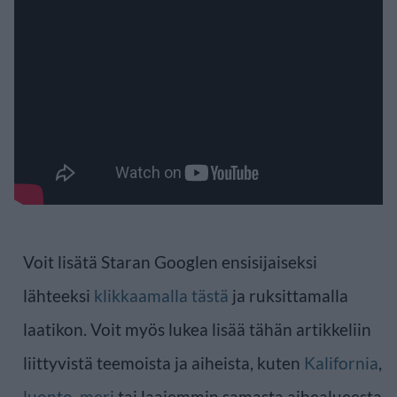
Voit lisätä Staran Googlen ensisijaiseksi
lähteeksi
klikkaamalla tästä
ja ruksittamalla
laatikon. Voit myös lukea lisää tähän artikkeliin
liittyvistä teemoista ja aiheista, kuten
Kalifornia
,
luonto
,
meri
tai laajemmin samasta aihealueesta