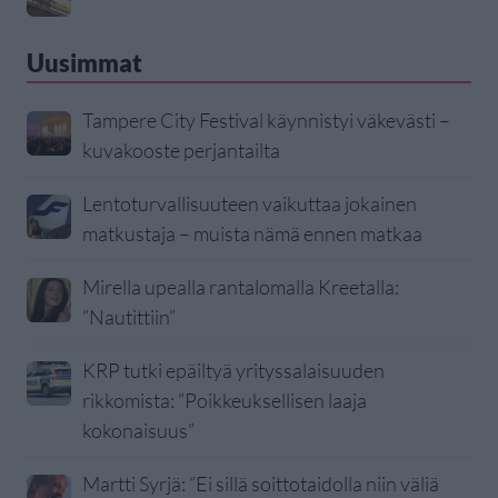
Uusimmat
Tampere City Festival käynnistyi väkevästi –
kuvakooste perjantailta
Lentoturvallisuuteen vaikuttaa jokainen
matkustaja – muista nämä ennen matkaa
Mirella upealla rantalomalla Kreetalla:
”Nautittiin”
KRP tutki epäiltyä yrityssalaisuuden
rikkomista: ”Poikkeuksellisen laaja
kokonaisuus”
Martti Syrjä: ”Ei sillä soittotaidolla niin väliä