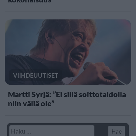
VIIHDEUUTISET
Martti Syrjä: ”Ei sillä soittotaidolla
niin väliä ole”