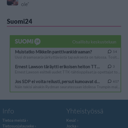
ole”
Suomi24
Info
Yhteistyössä
Tietoa meistä
Kesä!
Tietosuojalauseke
Jocka