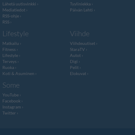
Lähetä uutisvinkki
Tyyliniekka
Mediatiedot
Päivän Lehti
RSS-ohje
RSS
Lifestyle
Viihde
Matkailu
Viihdeuutiset
Fitness
StaraTV
Lifestyle
Autot
Terveys
Digi
Ruoka
Pelit
Koti & Asuminen
Elokuvat
Some
YouTube
Facebook
Instagram
Twitter