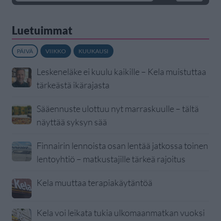
Luetuimmat
PÄIVÄ
VIIKKO
KUUKAUSI
Leskeneläke ei kuulu kaikille – Kela muistuttaa
tärkeästä ikärajasta
Sääennuste ulottuu nyt marraskuulle – tältä
näyttää syksyn sää
Finnairin lennoista osan lentää jatkossa toinen
lentoyhtiö – matkustajille tärkeä rajoitus
Kela muuttaa terapiakäytäntöä
Kela voi leikata tukia ulkomaanmatkan vuoksi