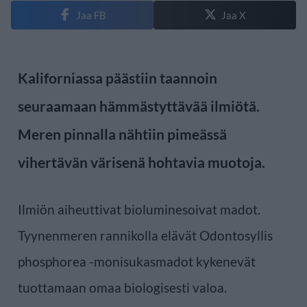
Jaa FB
Jaa X
Kaliforniassa päästiin taannoin
seuraamaan hämmästyttävää ilmiötä.
Meren pinnalla nähtiin pimeässä
vihertävän värisenä hohtavia muotoja.
Ilmiön aiheuttivat bioluminesoivat madot.
Tyynenmeren rannikolla elävät Odontosyllis
phosphorea -monisukasmadot kykenevät
tuottamaan omaa biologisesti valoa.