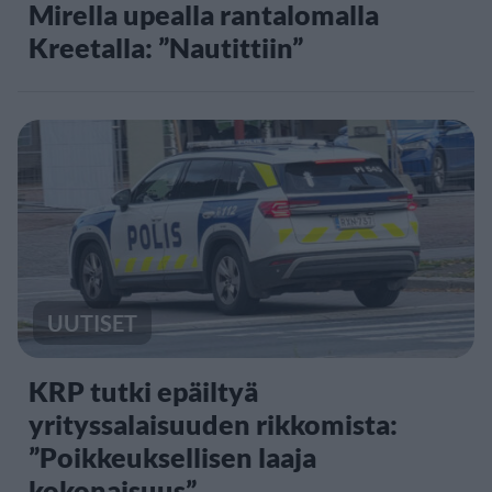
Mirella upealla rantalomalla
Kreetalla: ”Nautittiin”
UUTISET
KRP tutki epäiltyä
yrityssalaisuuden rikkomista:
”Poikkeuksellisen laaja
kokonaisuus”