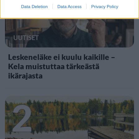
1
Data Deletion
Data Access
Privacy Policy
UUTISET
Leskeneläke ei kuulu kaikille –
Kela muistuttaa tärkeästä
ikärajasta
2