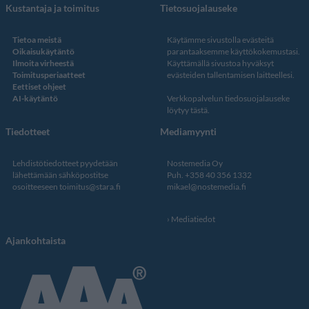
Kustantaja ja toimitus
Tietosuojalauseke
Tietoa meistä
Käytämme sivustolla evästeitä
Oikaisukäytäntö
parantaaksemme käyttökokemustasi.
Ilmoita virheestä
Käyttämällä sivustoa hyväksyt
Toimitusperiaatteet
evästeiden tallentamisen laitteellesi.
Eettiset ohjeet
AI-käytäntö
Verkkopalvelun
tiedosuojalauseke
löytyy tästä
.
Tiedotteet
Mediamyynti
Lehdistötiedotteet pyydetään
Nostemedia Oy
lähettämään sähköpostitse
Puh. +358 40 356 1332
osoitteeseen
toimitus@stara.fi
mikael@nostemedia.fi
Mediatiedot
Ajankohtaista