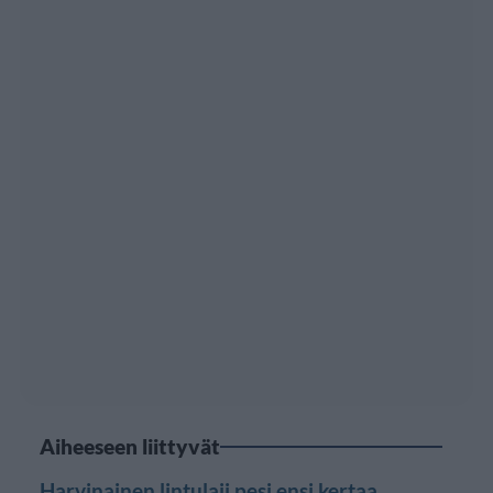
Aiheeseen liittyvät
Harvinainen lintulaji pesi ensi kertaa