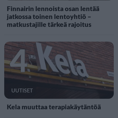
Finnairin lennoista osan lentää
jatkossa toinen lentoyhtiö –
matkustajille tärkeä rajoitus
4
UUTISET
Kela muuttaa terapiakäytäntöä