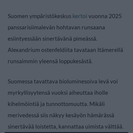
Suomen ympäristökeskus
kertoi
vuonna 2025
panssarisiimalevän hohtavan runsaana
esiintyessään sinertävänä pimeässä.
Alexandrium ostenfeldiita tavataan Itämerellä
runsaimmin yleensä loppukesästä.
Suomessa tavattava bioluminesoiva levä voi
myrkyllisyytensä vuoksi aiheuttaa iholle
kihelmöintiä ja tunnottomuutta. Mikäli
merivedessä siis näkyy kesäyön hämärässä
sinertävää loistetta, kannattaa uimista välttää.