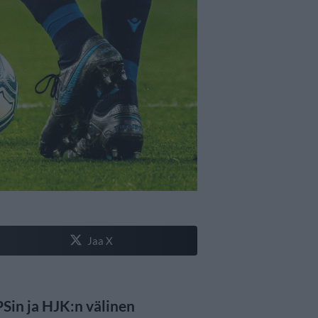
Jaa X
PSin ja HJK:n välinen