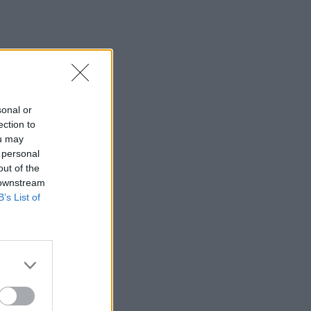
sonal or
ection to
ou may
 personal
out of the
 downstream
B’s List of