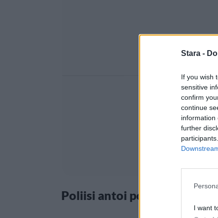
Stara -
Do
If you wish 
sensitive in
confirm you
continue se
information 
further disc
participants
Downstream 
Persona
Poliisi antoi poistumiskäsky
I want t