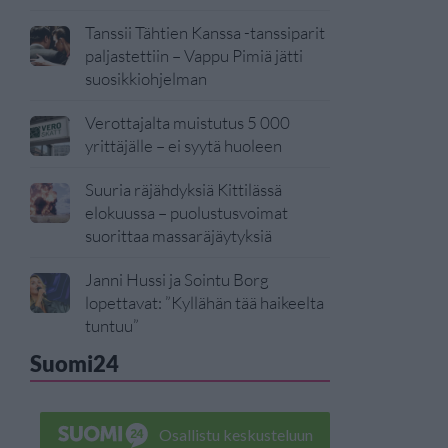
Tanssii Tähtien Kanssa -tanssiparit
paljastettiin – Vappu Pimiä jätti
suosikkiohjelman
Verottajalta muistutus 5 000
yrittäjälle – ei syytä huoleen
Suuria räjähdyksiä Kittilässä
elokuussa – puolustusvoimat
suorittaa massaräjäytyksiä
Janni Hussi ja Sointu Borg
lopettavat: ”Kyllähän tää haikeelta
tuntuu”
Suomi24