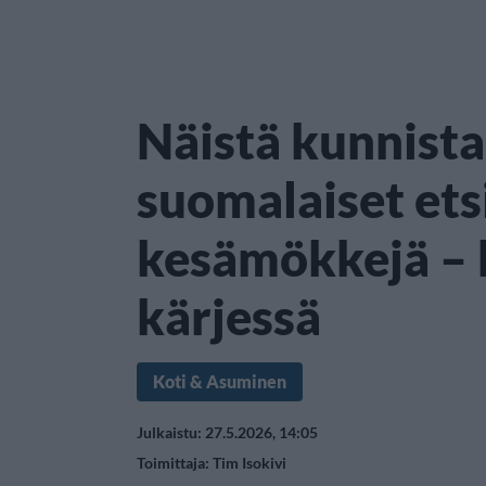
Näistä kunnista
suomalaiset ets
kesämökkejä – 
kärjessä
Koti & Asuminen
Julkaistu: 27.5.2026, 14:05
Toimittaja:
Tim Isokivi