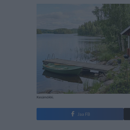
Kesämökki.
Jaa FB