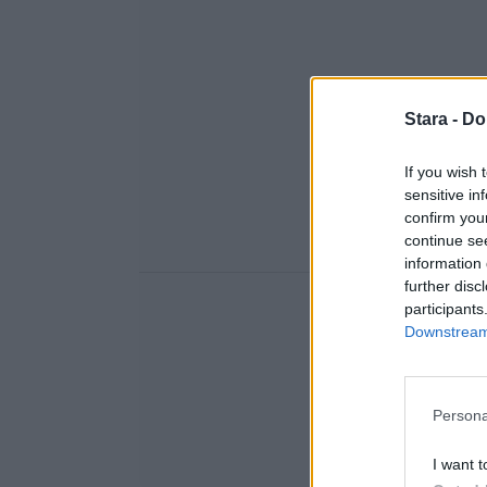
Stara -
Do
If you wish 
sensitive in
confirm you
continue se
information 
further disc
participants
Downstream 
Persona
I want t