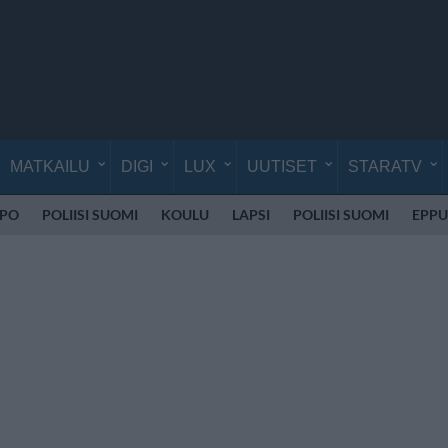
MATKAILU
DIGI
LUX
UUTISET
STARATV
PO
POLIISI SUOMI
KOULU
LAPSI
POLIISI SUOMI
EPPU