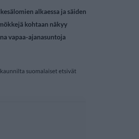
kesälomien alkaessa ja säiden
 mökkejä kohtaan näkyy
kana vapaa-ajanasuntoja
kkaunnilta suomalaiset etsivät