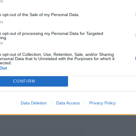
In
o opt-out of the Sale of my Personal Data.
In
to opt-out of processing my Personal Data for Targeted
kejä kuluvan vuosikymmenen
ing.
In
iosta. Tämä käy ilmi asunto- ja
o opt-out of Collection, Use, Retention, Sale, and/or Sharing
datasta vuosilta 2020-2025.
ersonal Data that Is Unrelated with the Purposes for which it
lected.
Out
sijoille hauissa jo vuosien ajan.
CONFIRM
nousua, sillä tänä vuonna
elä vuoden 2020 kesällä vasta 13.
Data Deletion
Data Access
Privacy Policy