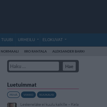
TUUBI
URHEILU
ELOKUVAT
 NORMAALI
IIRO RANTALA
ALEKSANDER BARKOV
ALEXAN
Luetuimmat
PÄIVÄ
VIIKKO
KUUKAUSI
Leskeneläke ei kuulu kaikille – Kela