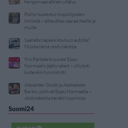
hengenvaarallinen yllätys
Poliisi huolestui mopoilijoiden
ilmiöstä – aiheuttaa vaaraa itselle ja
muille
Saatatko lapsesi kouluun autolla?
Muista tämä yksityiskohta
IIro Rantala kruunasi Eppu
Normaalin jäähyväiset – ylilyönti
kuitenkin tyrmistytti
Alexander Stubb ja Aleksander
Barkov juhlivat Eppu Normaalia –
yksityiskohta herätti huomiota
Suomi24