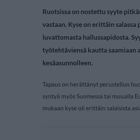
Ruotsissa on nostettu syyte pitk
vastaan. Kyse on erittäin salassa 
luvattomasta hallussapidosta. Sy
työtehtäviensä kautta saamiaan as
kesäasunnolleen.
Tapaus on herättänyt perustellun huol
syntyä myös Suomessa tai muualla Eu
mukaan kyse oli erittäin salaisista asi