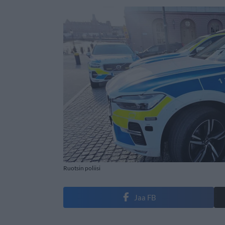
Ruotsin poliisi
Jaa FB