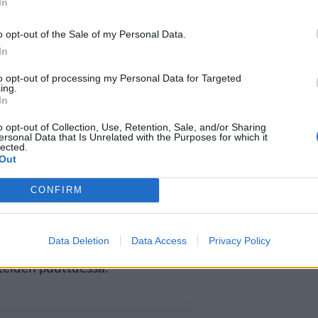
In
o opt-out of the Sale of my Personal Data.
In
to opt-out of processing my Personal Data for Targeted
sta turvallisuutta
ing.
In
o opt-out of Collection, Use, Retention, Sale, and/or Sharing
n käsiin olisi voinut vahingoittaa
ersonal Data that Is Unrelated with the Purposes for which it
lected.
Out
nassa ei kuitenkaan ole löytynyt
oiminut vieraan vallan hyväksi.
CONFIRM
littämisestä entiselle poliitikolle,
Data Deletion
Data Access
Privacy Policy
steiden puuttuessa.