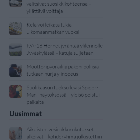
valitsivat suosikkikohteensa –
yllättävä voittaja
Kela voi leikata tukia
ulkomaanmatkan vuoksi
F/A-18 Hornet jyrähtää ylilennolle
Jyväskylässä – katuja suljetaan
Moottoripyöräilijä pakeni poliisia –
tutkaan hurja ylinopeus
Suolikaasun tuoksu levisi Spider-
Man -näytöksessä – yleisö poistui
paikalta
Uusimmat
Aikuisten vesirokkorokotukset
alkoivat – kohderyhmä julkistettiin