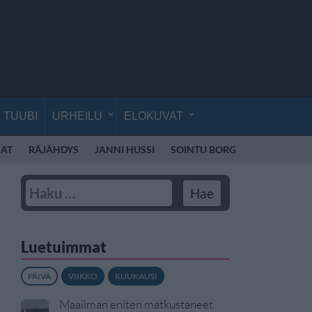
TUUBI
URHEILU
ELOKUVAT
AT
RÄJÄHDYS
JANNI HUSSI
SOINTU BORG
KYLIE MINO
Luetuimmat
PÄIVÄ
VIIKKO
KUUKAUSI
Maailman eniten matkustaneet