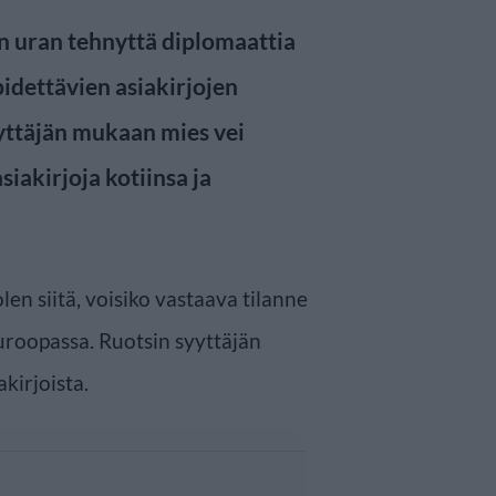
än uran tehnyttä diplomaattia
pidettävien asiakirjojen
yttäjän mukaan mies vei
iakirjoja kotiinsa ja
en siitä, voisiko vastaava tilanne
roopassa. Ruotsin syyttäjän
akirjoista.