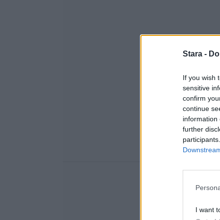
Stara -
Do
If you wish 
sensitive in
confirm you
continue se
information 
further disc
participants
Downstream 
Persona
I want t