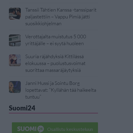
Tanssii Tähtien Kanssa -tanssiparit
paljastettiin – Vappu Pimiä jätti
suosikkiohjelman
Verottajalta muistutus 5 000
yrittäjälle – ei syytä huoleen
Suuria räjähdyksiä Kittilässä
elokuussa – puolustusvoimat
suorittaa massaräjäytyksiä
Janni Hussi ja Sointu Borg
lopettavat: ”Kyllähän tää haikeelta
tuntuu”
Suomi24