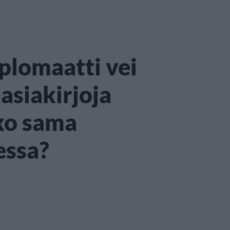
plomaatti vei
 asiakirjoja
iko sama
essa?