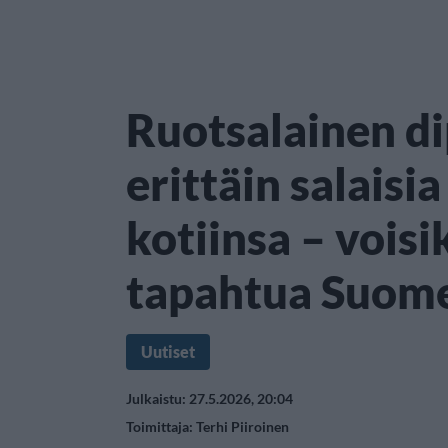
Ruotsalainen di
erittäin salaisia
kotiinsa – vois
tapahtua Suom
Uutiset
Julkaistu: 27.5.2026, 20:04
Toimittaja:
Terhi Piiroinen