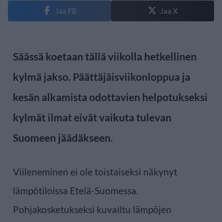
Jaa FB
Jaa X
Säässä koetaan tällä viikolla hetkellinen
kylmä jakso. Päättäjäisviikonloppua ja
kesän alkamista odottavien helpotukseksi
kylmät ilmat eivät vaikuta tulevan
Suomeen jäädäkseen.
Viileneminen ei ole toistaiseksi näkynyt
lämpötiloissa Etelä-Suomessa.
Pohjakosketukseksi kuvailtu lämpöjen