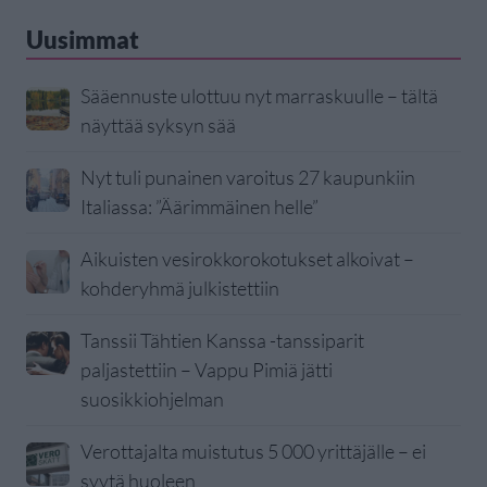
Uusimmat
Sääennuste ulottuu nyt marraskuulle – tältä
näyttää syksyn sää
Nyt tuli punainen varoitus 27 kaupunkiin
Italiassa: ”Äärimmäinen helle”
Aikuisten vesirokkorokotukset alkoivat –
kohderyhmä julkistettiin
Tanssii Tähtien Kanssa -tanssiparit
paljastettiin – Vappu Pimiä jätti
suosikkiohjelman
Verottajalta muistutus 5 000 yrittäjälle – ei
syytä huoleen