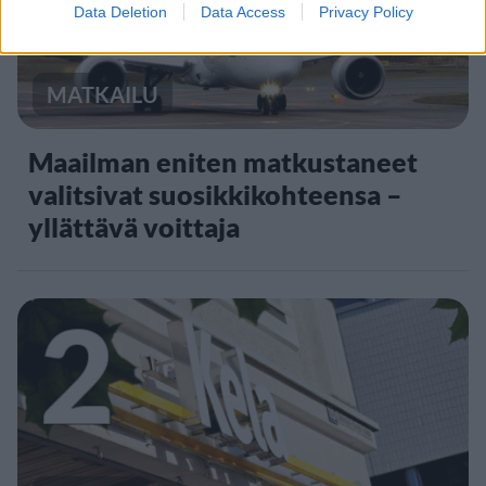
Data Deletion
Data Access
Privacy Policy
MATKAILU
Maailman eniten matkustaneet
valitsivat suosikkikohteensa –
yllättävä voittaja
2