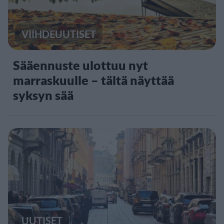
VIIHDEUUTISET
Sääennuste ulottuu nyt
marraskuulle – tältä näyttää
syksyn sää
UUTISET