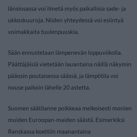
länsiosassa voi ilmetä myös paikallisia sade- ja
ukkoskuuroja. Niiden yhteydessä voi esiintyä
voimakkaita tuulenpuuskia.
Sään ennustetaan lämpenevän loppuviikolla.
Päättäjäisiä vietetään lauantaina näillä näkymin
pääosin poutaisessa säässä, ja lämpötila voi
nouse paikoin lähelle 20 astetta.
Suomen säätilanne poikkeaa melkoisesti monien
muiden Euroopan-maiden säästä. Esimerkiksi
Ranskassa koettiin maanantaina