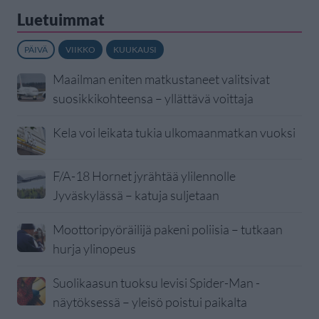
Luetuimmat
PÄIVÄ
VIIKKO
KUUKAUSI
Maailman eniten matkustaneet valitsivat
suosikkikohteensa – yllättävä voittaja
Kela voi leikata tukia ulkomaanmatkan vuoksi
F/A-18 Hornet jyrähtää ylilennolle
Jyväskylässä – katuja suljetaan
Moottoripyöräilijä pakeni poliisia – tutkaan
hurja ylinopeus
Suolikaasun tuoksu levisi Spider-Man -
näytöksessä – yleisö poistui paikalta