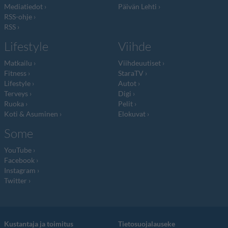
Mediatiedot
Päivän Lehti
RSS-ohje
RSS
Lifestyle
Viihde
Matkailu
Viihdeuutiset
Fitness
StaraTV
Lifestyle
Autot
Terveys
Digi
Ruoka
Pelit
Koti & Asuminen
Elokuvat
Some
YouTube
Facebook
Instagram
Twitter
Kustantaja ja toimitus
Tietosuojalauseke