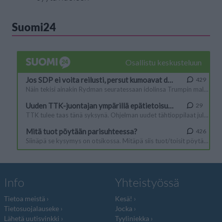
Suomi24
Info
Yhteistyössä
Tietoa meistä
Kesä!
Tietosuojalauseke
Jocka
Lähetä uutisvinkki
Tyyliniekka