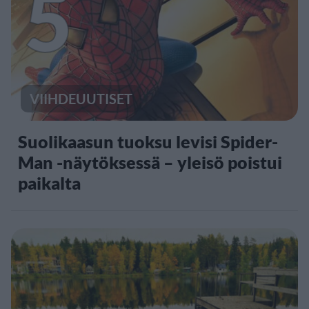
5
VIIHDEUUTISET
Suolikaasun tuoksu levisi Spider-
Man -näytöksessä – yleisö poistui
paikalta