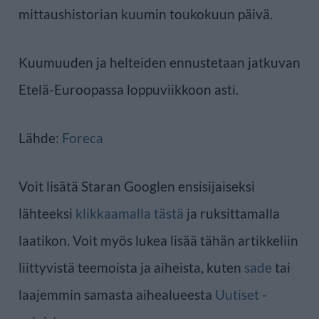
mittaushistorian kuumin toukokuun päivä.
Kuumuuden ja helteiden ennustetaan jatkuvan
Etelä-Euroopassa loppuviikkoon asti.
Lähde:
Foreca
Voit lisätä Staran Googlen ensisijaiseksi
lähteeksi
klikkaamalla tästä
ja ruksittamalla
laatikon. Voit myös lukea lisää tähän artikkeliin
liittyvistä teemoista ja aiheista, kuten
sade
tai
laajemmin samasta aihealueesta
Uutiset
-