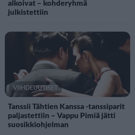
alkoivat – kohderyhmä
julkistettiin
VIIHDEUUTISET
Tanssii Tähtien Kanssa -tanssiparit
paljastettiin – Vappu Pimiä jätti
suosikkiohjelman