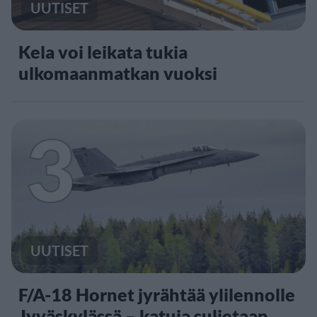
UUTISET
Kela voi leikata tukia
ulkomaanmatkan vuoksi
3
UUTISET
F/A-18 Hornet jyrähtää ylilennolle
Jyväskylässä – katuja suljetaan