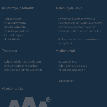
Kustantaja ja toimitus
Tietosuojalauseke
Tietoa meistä
Käytämme sivustolla evästeitä
Oikaisukäytäntö
parantaaksemme käyttökokemustasi.
Ilmoita virheestä
Käyttämällä sivustoa hyväksyt
Toimitusperiaatteet
evästeiden tallentamisen laitteellesi.
Eettiset ohjeet
AI-käytäntö
Verkkopalvelun
tiedosuojalauseke
löytyy tästä
.
Tiedotteet
Mediamyynti
Lehdistötiedotteet pyydetään
Nostemedia Oy
lähettämään sähköpostitse
Puh. +358 40 356 1332
osoitteeseen
toimitus@stara.fi
mikael@nostemedia.fi
Mediatiedot
Ajankohtaista