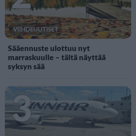
VIIHDEUUTISET
Sääennuste ulottuu nyt
marraskuulle – tältä näyttää
syksyn sää
3