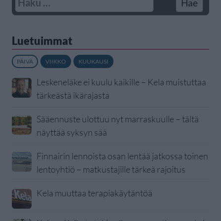
Luetuimmat
PÄIVÄ
VIIKKO
KUUKAUSI
Leskeneläke ei kuulu kaikille – Kela muistuttaa
tärkeästä ikärajasta
Sääennuste ulottuu nyt marraskuulle – tältä
näyttää syksyn sää
Finnairin lennoista osan lentää jatkossa toinen
lentoyhtiö – matkustajille tärkeä rajoitus
Kela muuttaa terapiakäytäntöä