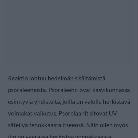
Reaktio johtuu hedelmän sisältämistä
psoraleeneista. Psoraleenit ovat kasvikunnassa
esiintyviä yhdisteitä, joilla on valolle herkistävä
voimakas vaikutus. Psorelaanit sitovat UV-
säteilyä tehokkaasta itseensä. Näin ollen myös
iho on vaarassa herkistyä voimakkaasta