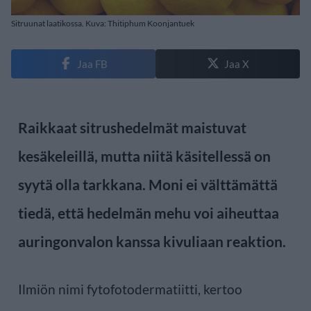
Sitruunat laatikossa. Kuva: Thitiphum Koonjantuek
Jaa FB
Jaa X
Raikkaat sitrushedelmät maistuvat
kesäkeleillä, mutta niitä käsitellessä on
syytä olla tarkkana. Moni ei välttämättä
tiedä, että hedelmän mehu voi aiheuttaa
auringonvalon kanssa kivuliaan reaktion.
Ilmiön nimi fytofotodermatiitti, kertoo