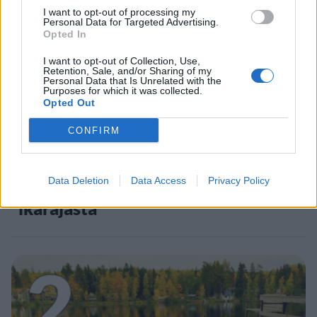
1
I want to opt-out of processing my
Personal Data for Targeted Advertising.
Opted In
I want to opt-out of Collection, Use,
Retention, Sale, and/or Sharing of my
Personal Data that Is Unrelated with the
Purposes for which it was collected.
Opted Out
UUTISET
CONFIRM
Leskeneläke ei kuulu kaikille –
Data Deletion
Data Access
Privacy Policy
Kela muistuttaa tärkeästä
ikärajasta
2