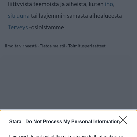
liittyvistä teemoista ja aiheista, kuten
iho
,
sitruuna
tai laajemmin samasta aihealueesta
Terveys
-osioistamme.
Ilmoita virheestä
·
Tietoa meistä
·
Toimitusperiaatteet
Stara -
Do Not Process My Personal Information
If you wish to opt-out of the sale, sharing to third parties, or