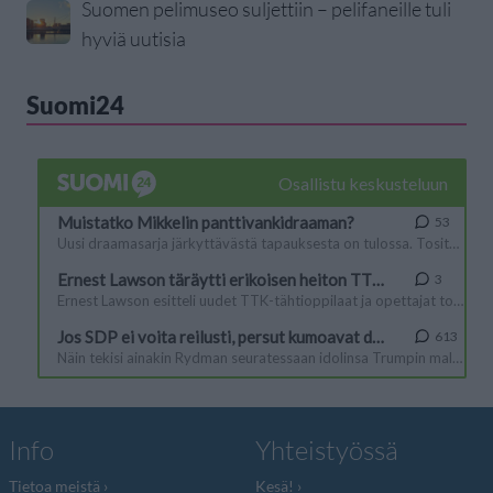
Suomen pelimuseo suljettiin – pelifaneille tuli
hyviä uutisia
Suomi24
Info
Yhteistyössä
Tietoa meistä
Kesä!