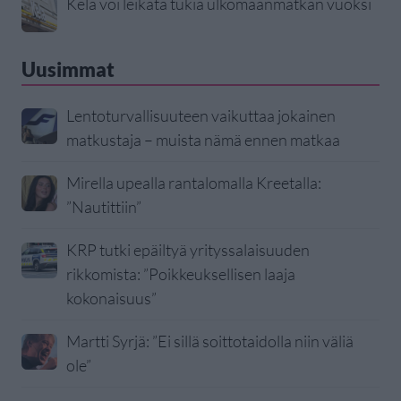
Kela voi leikata tukia ulkomaanmatkan vuoksi
Uusimmat
Lentoturvallisuuteen vaikuttaa jokainen
matkustaja – muista nämä ennen matkaa
Mirella upealla rantalomalla Kreetalla:
”Nautittiin”
KRP tutki epäiltyä yrityssalaisuuden
rikkomista: ”Poikkeuksellisen laaja
kokonaisuus”
Martti Syrjä: ”Ei sillä soittotaidolla niin väliä
ole”