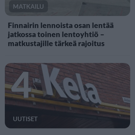
MATKAILU
Finnairin lennoista osan lentää
jatkossa toinen lentoyhtiö –
matkustajille tärkeä rajoitus
4
UUTISET