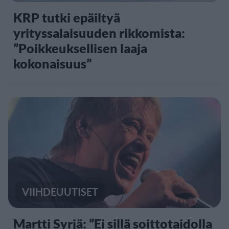
KRP tutki epäiltyä
yrityssalaisuuden rikkomista:
”Poikkeuksellisen laaja
kokonaisuus”
VIIHDEUUTISET
Martti Syrjä: ”Ei sillä soittotaidolla