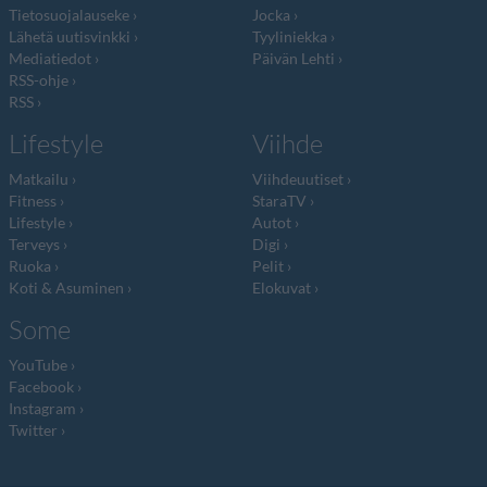
Tietosuojalauseke
Jocka
Lähetä uutisvinkki
Tyyliniekka
Mediatiedot
Päivän Lehti
RSS-ohje
RSS
Lifestyle
Viihde
Matkailu
Viihdeuutiset
Fitness
StaraTV
Lifestyle
Autot
Terveys
Digi
Ruoka
Pelit
Koti & Asuminen
Elokuvat
Some
YouTube
Facebook
Instagram
Twitter