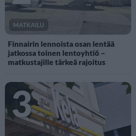
MATKAILU
Finnairin lennoista osan lentää
jatkossa toinen lentoyhtiö –
matkustajille tärkeä rajoitus
3