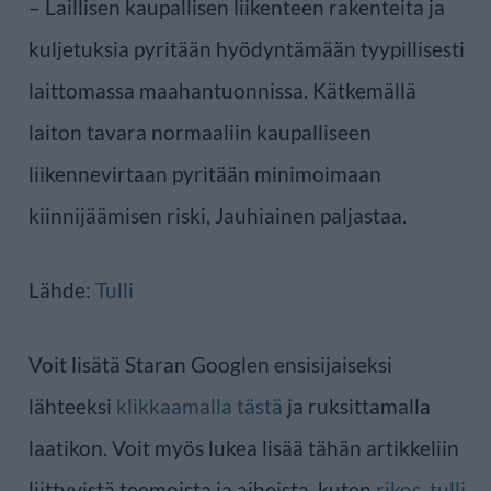
– Laillisen kaupallisen liikenteen rakenteita ja
kuljetuksia pyritään hyödyntämään tyypillisesti
laittomassa maahantuonnissa. Kätkemällä
laiton tavara normaaliin kaupalliseen
liikennevirtaan pyritään minimoimaan
kiinnijäämisen riski, Jauhiainen paljastaa.
Lähde:
Tulli
Voit lisätä Staran Googlen ensisijaiseksi
lähteeksi
klikkaamalla tästä
ja ruksittamalla
laatikon. Voit myös lukea lisää tähän artikkeliin
liittyvistä teemoista ja aiheista, kuten
rikos
,
tulli
,