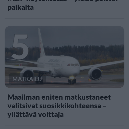
paikalta
5
MATKAILU
Maailman eniten matkustaneet
valitsivat suosikkikohteensa –
yllättävä voittaja