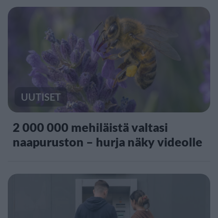
UUTISET
2 000 000 mehiläistä valtasi
naapuruston – hurja näky videolle