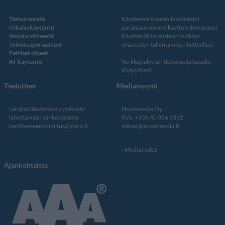
Tietoa meistä
Käytämme sivustolla evästeitä
Oikaisukäytäntö
parantaaksemme käyttökokemustasi.
Ilmoita virheestä
Käyttämällä sivustoa hyväksyt
Toimitusperiaatteet
evästeiden tallentamisen laitteellesi.
Eettiset ohjeet
AI-käytäntö
Verkkopalvelun
tiedosuojalauseke
löytyy tästä
.
Tiedotteet
Mediamyynti
Lehdistötiedotteet pyydetään
Nostemedia Oy
lähettämään sähköpostitse
Puh. +358 40 356 1332
osoitteeseen
toimitus@stara.fi
mikael@nostemedia.fi
Mediatiedot
Ajankohtaista