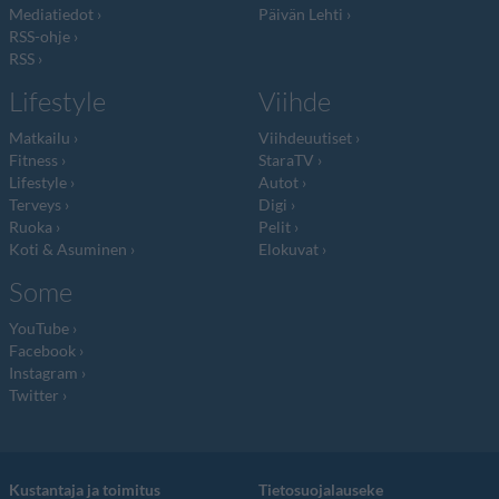
Mediatiedot
Päivän Lehti
RSS-ohje
RSS
Lifestyle
Viihde
Matkailu
Viihdeuutiset
Fitness
StaraTV
Lifestyle
Autot
Terveys
Digi
Ruoka
Pelit
Koti & Asuminen
Elokuvat
Some
YouTube
Facebook
Instagram
Twitter
Kustantaja ja toimitus
Tietosuojalauseke