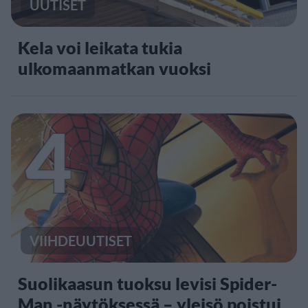
UUTISET
Kela voi leikata tukia
ulkomaanmatkan vuoksi
4
VIIHDEUUTISET
Suolikaasun tuoksu levisi Spider-
Man -näytöksessä – yleisö poistui