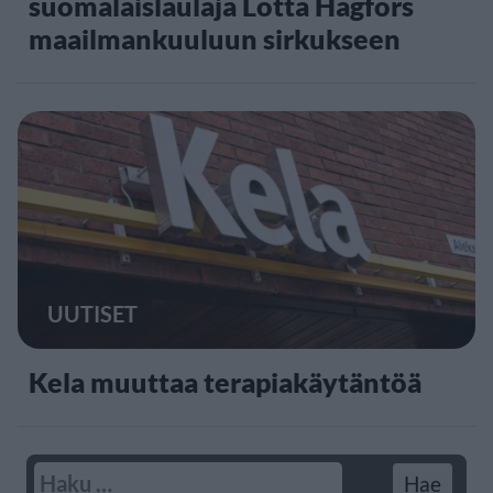
suomalaislaulaja Lotta Hagfors
maailmankuuluun sirkukseen
UUTISET
Kela muuttaa terapiakäytäntöä