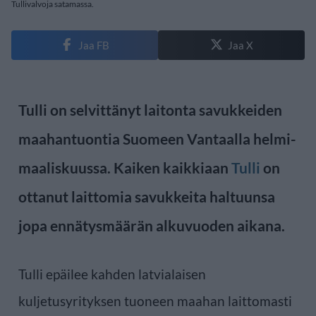
Tullivalvoja satamassa.
Jaa FB
Jaa X
Tulli on selvittänyt laitonta savukkeiden
maahantuontia Suomeen Vantaalla helmi-
maaliskuussa. Kaiken kaikkiaan
Tulli
on
ottanut laittomia savukkeita haltuunsa
jopa ennätysmäärän alkuvuoden aikana.
Tulli epäilee kahden latvialaisen
kuljetusyrityksen tuoneen maahan laittomasti