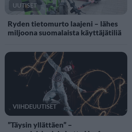
UUTISET
Ryden tietomurto laajeni – lähes
miljoona suomalaista käyttäjätiliä
VIIHDEUUTISET
”Täysin yllättäen” –