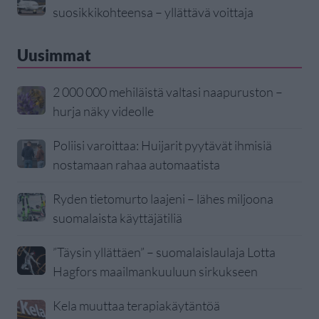
suosikkikohteensa – yllättävä voittaja
Uusimmat
2 000 000 mehiläistä valtasi naapuruston –
hurja näky videolle
Poliisi varoittaa: Huijarit pyytävät ihmisiä
nostamaan rahaa automaatista
Ryden tietomurto laajeni – lähes miljoona
suomalaista käyttäjätiliä
”Täysin yllättäen” – suomalaislaulaja Lotta
Hagfors maailmankuuluun sirkukseen
Kela muuttaa terapiakäytäntöä