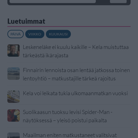
Luetuimmat
PÄIVÄ
VIIKKO
KUUKAUSI
Leskeneläke ei kuulu kaikille – Kela muistuttaa
tärkeästä ikärajasta
Finnairin lennoista osan lentää jatkossa toinen
lentoyhtiö – matkustajille tärkeä rajoitus
Kela voi leikata tukia ulkomaanmatkan vuoksi
Suolikaasun tuoksu levisi Spider-Man -
näytöksessä – yleisö poistui paikalta
Maailman eniten matkustaneet valitsivat