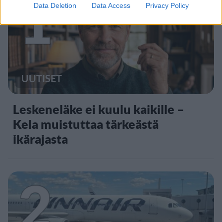
1
Data Deletion
Data Access
Privacy Policy
UUTISET
Leskeneläke ei kuulu kaikille –
Kela muistuttaa tärkeästä
ikärajasta
2