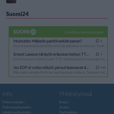
Suomi24
Info
Yhteistyössä
Tietoa meistä
Kesä!
Tietosuojalauseke
Jocka
Lähetä uutisvinkki
Tyyliniekka