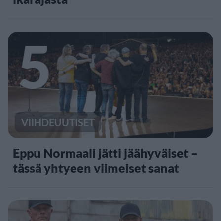
5
VIIHDEUUTISET
Eppu Normaali jätti jäähyväiset –
tässä yhtyeen viimeiset sanat