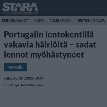
Men
ERIKOISJOUKOT
MOPO
POLIISI SUOMI
BRITISH AEROSP
Portugalin lentokentillä
vakavia häiriöitä – sadat
lennot myöhästyneet
Matkailu
Julkaistu: 29.5.2026, 19:04
Toimittaja:
Terhi Piiroinen