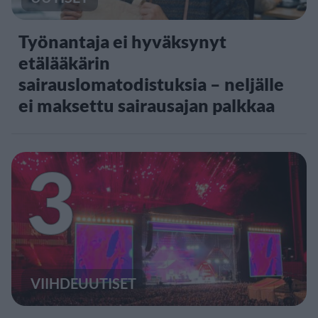
Työnantaja ei hyväksynyt
etälääkärin
sairauslomatodistuksia – neljälle
ei maksettu sairausajan palkkaa
3
VIIHDEUUTISET