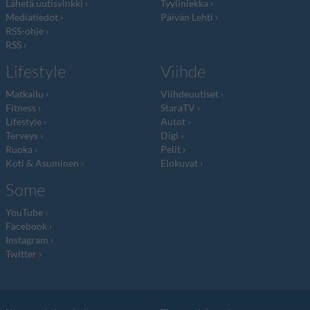
Lähetä uutisvinkki
Tyyliniekka
Mediatiedot
Päivän Lehti
RSS-ohje
RSS
Lifestyle
Viihde
Matkailu
Viihdeuutiset
Fitness
StaraTV
Lifestyle
Autot
Terveys
Digi
Ruoka
Pelit
Koti & Asuminen
Elokuvat
Some
YouTube
Facebook
Instagram
Twitter