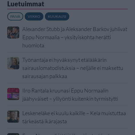
Luetuimmat
PÄIVÄ
VIIKKO
KUUKAUSI
Alexander Stubb ja Aleksander Barkov juhlivat
Eppu Normaalia – yksityiskohta herätti
huomiota
Työnantaja ei hyväksynyt etälääkärin
sairauslomatodistuksia – neljälle ei maksettu
sairausajan palkkaa
IIro Rantala kruunasi Eppu Normaalin
jäähyväiset – ylilyönti kuitenkin tyrmistytti
Leskeneläke ei kuulu kaikille – Kela muistuttaa
tärkeästä ikärajasta