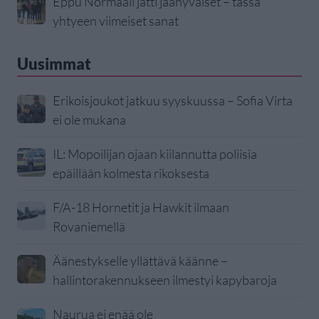
Eppu Normaali jätti jäähyväiset – tässä
yhtyeen viimeiset sanat
Uusimmat
Erikoisjoukot jatkuu syyskuussa – Sofia Virta
ei ole mukana
IL: Mopoilijan ojaan kiilannutta poliisia
epäillään kolmesta rikoksesta
F/A-18 Hornetit ja Hawkit ilmaan
Rovaniemellä
Äänestykselle yllättävä käänne –
hallintorakennukseen ilmestyi kapybaroja
Naurua ei enää ole