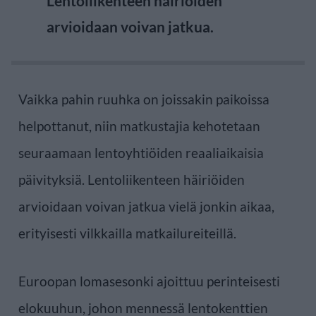
Lentoliikenteen häiriöiden
arvioidaan voivan jatkua.
Vaikka pahin ruuhka on joissakin paikoissa
helpottanut, niin matkustajia kehotetaan
seuraamaan lentoyhtiöiden reaaliaikaisia
päivityksiä. Lentoliikenteen häiriöiden
arvioidaan voivan jatkua vielä jonkin aikaa,
erityisesti vilkkailla matkailureiteillä.
Euroopan lomasesonki ajoittuu perinteisesti
elokuuhun, johon mennessä lentokenttien