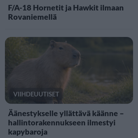
F/A-18 Hornetit ja Hawkit ilmaan
Rovaniemellä
VIIHDEUUTISET
Äänestykselle yllättävä käänne –
hallintorakennukseen ilmestyi
kapybaroja