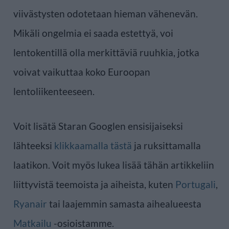
viivästysten odotetaan hieman vähenevän.
Mikäli ongelmia ei saada estettyä, voi
lentokentillä olla merkittäviä ruuhkia, jotka
voivat vaikuttaa koko Euroopan
lentoliikenteeseen.
Voit lisätä Staran Googlen ensisijaiseksi
lähteeksi
klikkaamalla tästä
ja ruksittamalla
laatikon. Voit myös lukea lisää tähän artikkeliin
liittyvistä teemoista ja aiheista, kuten
Portugali
,
Ryanair
tai laajemmin samasta aihealueesta
Matkailu
-osioistamme.