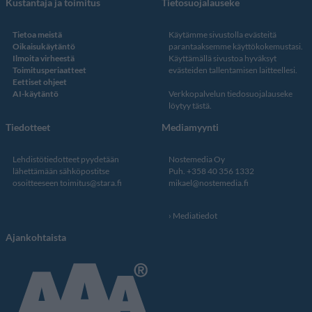
Kustantaja ja toimitus
Tietosuojalauseke
Tietoa meistä
Käytämme sivustolla evästeitä
Oikaisukäytäntö
parantaaksemme käyttökokemustasi.
Ilmoita virheestä
Käyttämällä sivustoa hyväksyt
Toimitusperiaatteet
evästeiden tallentamisen laitteellesi.
Eettiset ohjeet
AI-käytäntö
Verkkopalvelun
tiedosuojalauseke
löytyy tästä
.
Tiedotteet
Mediamyynti
Lehdistötiedotteet pyydetään
Nostemedia Oy
lähettämään sähköpostitse
Puh. +358 40 356 1332
osoitteeseen
toimitus@stara.fi
mikael@nostemedia.fi
Mediatiedot
Ajankohtaista