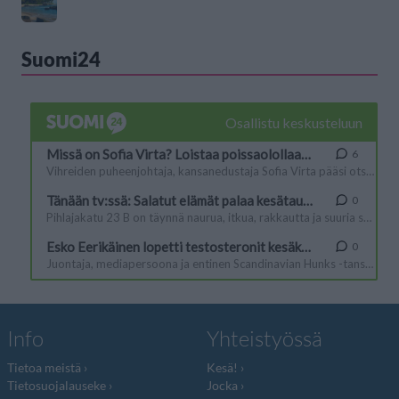
Suomi24
Info
Yhteistyössä
Tietoa meistä
Kesä!
Tietosuojalauseke
Jocka