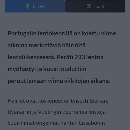
Jaa FB
Jaa X
Portugalin lentokentillä on koettu viime
aikoina merkittäviä häiriöitä
lentoliikenteessä. Peräti 233 lentoa
myöhästyi ja kuusi jouduttiin
peruuttamaan viime viikkojen aikana.
Häiriöt ovat koskeneet erityisesti Iberian,
Ryanairin ja Vuelingin operoimia lentoja.
Suurimmat ongelmat nähtiin Lissabonin