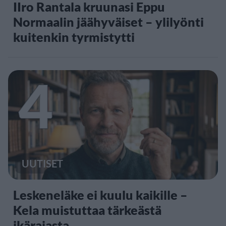
IIro Rantala kruunasi Eppu
Normaalin jäähyväiset – ylilyönti
kuitenkin tyrmistytti
4
UUTISET
Leskeneläke ei kuulu kaikille –
Kela muistuttaa tärkeästä
ikärajasta