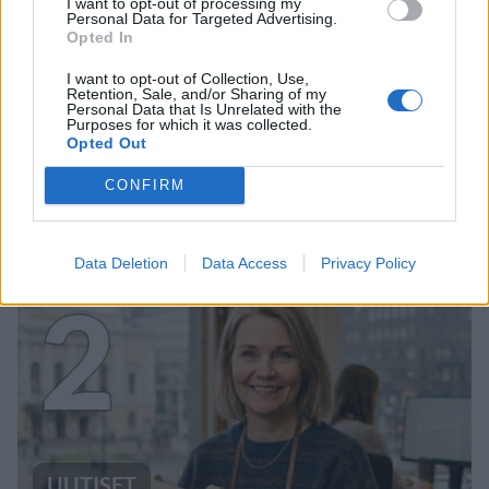
I want to opt-out of processing my
Personal Data for Targeted Advertising.
Opted In
VIIHDEUUTISET
I want to opt-out of Collection, Use,
Retention, Sale, and/or Sharing of my
Personal Data that Is Unrelated with the
Purposes for which it was collected.
Alexander Stubb ja Aleksander
Opted Out
Barkov juhlivat Eppu Normaalia –
CONFIRM
yksityiskohta herätti huomiota
Data Deletion
Data Access
Privacy Policy
2
UUTISET