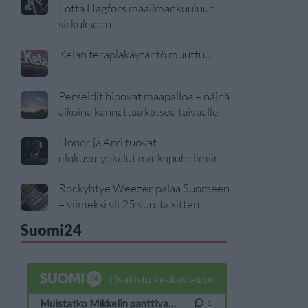
Lotta Hagfors maailmankuuluun
sirkukseen
Kelan terapiakäytäntö muuttuu
Perseidit hipovat maapalloa – näinä
aikoina kannattaa katsoa taivaalle
Honor ja Arri tuovat
elokuvatyökalut matkapuhelimiin
Rockyhtye Weezer palaa Suomeen
– viimeksi yli 25 vuotta sitten
Suomi24