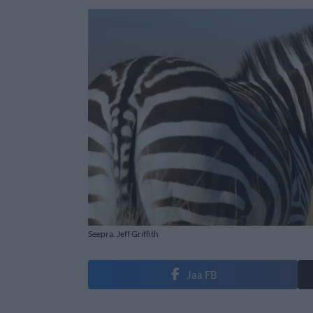
Seepra. Jeff Griffith
Jaa FB