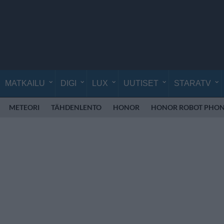
MATKAILU
DIGI
LUX
UUTISET
STARATV
METEORI
TÄHDENLENTO
HONOR
HONOR ROBOT PHO