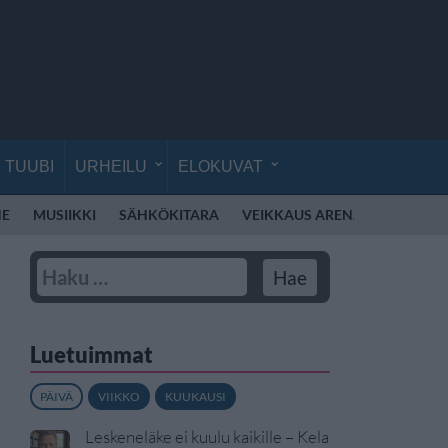
TUUBI
URHEILU
ELOKUVAT
NE
MUSIIKKI
SÄHKÖKITARA
VEIKKAUS ARENA
SYKSY
Luetuimmat
PÄIVÄ
VIIKKO
KUUKAUSI
Leskeneläke ei kuulu kaikille – Kela