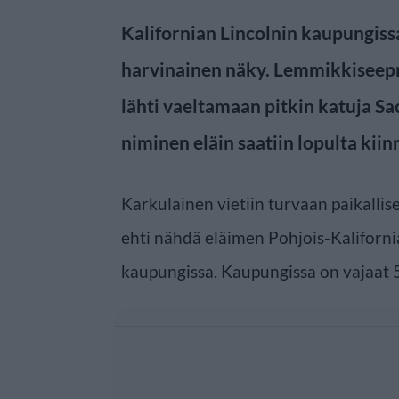
Kalifornian Lincolnin kaupungissa
harvinainen näky. Lemmikkiseepra
lähti vaeltamaan pitkin katuja Sa
niminen eläin saatiin lopulta kiinn
Karkulainen vietiin turvaan paikallis
ehti nähdä eläimen Pohjois-Kalifornia
kaupungissa. Kaupungissa on vajaat 