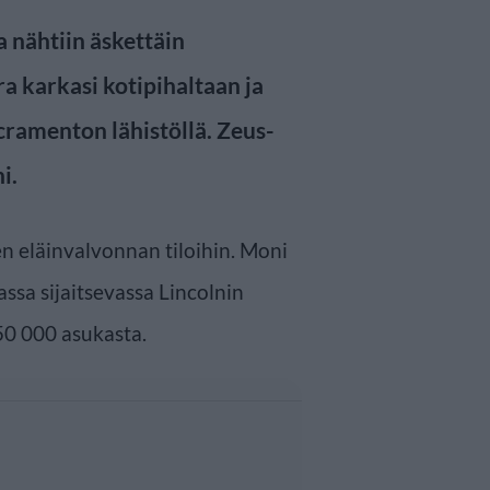
 nähtiin äskettäin
 karkasi kotipihaltaan ja
cramenton lähistöllä. Zeus-
i.
en eläinvalvonnan tiloihin. Moni
ssa sijaitsevassa Lincolnin
50 000 asukasta.