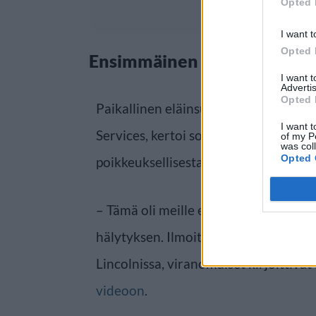
Opted 
I want t
Opted 
Ensimmäinen karannut seep
I want 
Advertis
Opted 
Paikallinen eläinsuojeluviranomaine
I want t
Services, kertoi sosiaalisessa media
of my P
was col
Opted 
poikkeuksellisesta karkulaisesta.
– Tämä oli meille ensimmäinen seepr
hälytyksen. Ilmoituksessa kerrottiin,
Lincolnissa, viranomaiset kirjoittivat
videoon
.