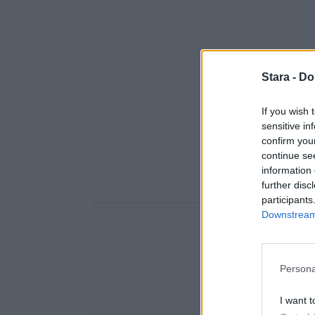
Stara -
Do
If you wish 
sensitive in
confirm you
continue se
information 
further disc
participants
Downstream 
Persona
I want t