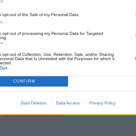
In
o opt-out of the Sale of my Personal Data.
In
ra
to opt-out of processing my Personal Data for Targeted
ing.
In
n, Placer Countyn Animal
o opt-out of Collection, Use, Retention, Sale, and/or Sharing
ssa saaneensa ilmoituksen
ersonal Data that Is Unrelated with the Purposes for which it
lected.
Out
CONFIRM
a ikinä. Eläinvalvontamme sai
 että seepra oli vapaana
Data Deletion
Data Access
Privacy Policy
Facebookissa julkaistuun