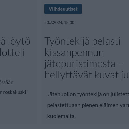
Viihdeuutiset
20.7.2024, 18:00
ä löytö
Työntekijä pelasti
lotteli
kissanpennun
jätepuristimesta –
hellyttävät kuvat ju
yössään
en roskakuski
Jätehuollon työntekijä on julistet
pelastettuaan pienen eläimen var
kuolemalta.