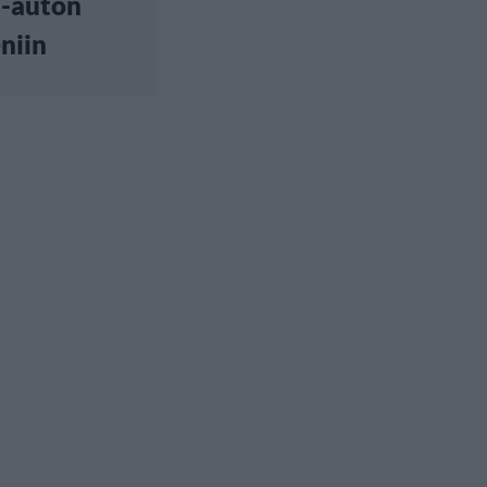
a-auton
niin