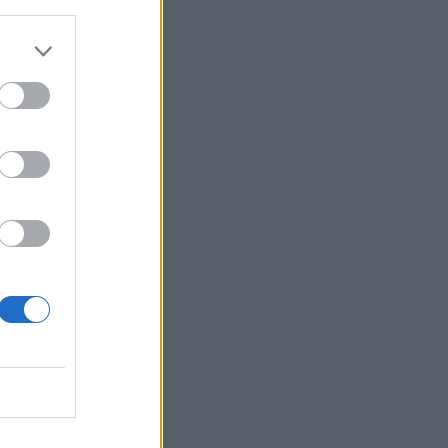
-astioita
tui huonoksi