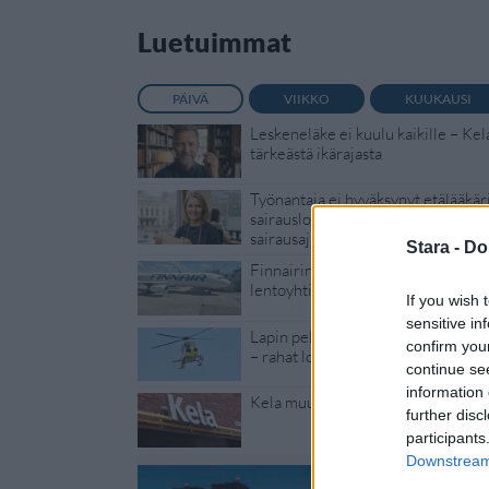
Luetuimmat
PÄIVÄ
VIIKKO
KUUKAUSI
Leskeneläke ei kuulu kaikille – Kel
tärkeästä ikärajasta
Työnantaja ei hyväksynyt etälääkär
sairauslomatodistuksia – neljälle e
sairausajan palkkaa
Stara -
Do
Finnairin lennoista osan lentää jat
lentoyhtiö – matkustajille tärkeä ra
If you wish 
sensitive in
Lapin pelastushelikopteri Aslakin 
confirm you
– rahat loppuivat
continue se
information 
Kela muuttaa terapiakäytäntöä
further disc
participants
Downstream 