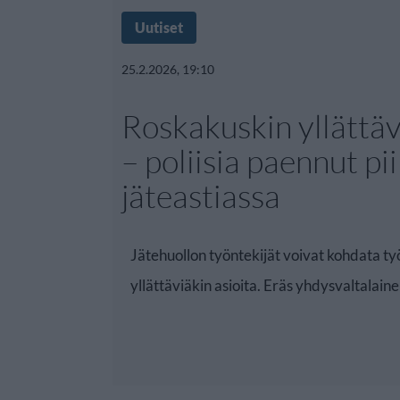
Uutiset
25.2.2026, 19:10
Roskakuskin yllättäv
– poliisia paennut pii
jäteastiassa
Jätehuollon työntekijät voivat kohdata t
yllättäviäkin asioita. Eräs yhdysvaltalain