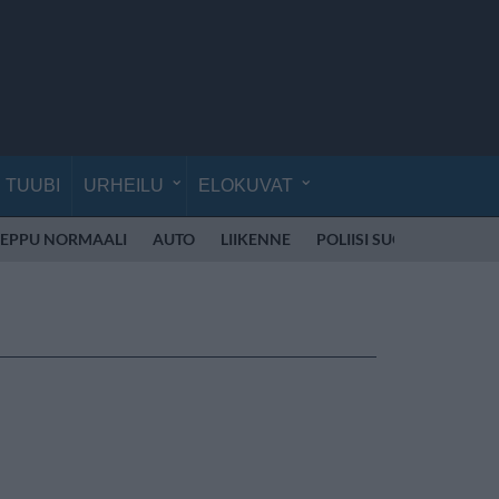
TUUBI
URHEILU
ELOKUVAT
EPPU NORMAALI
AUTO
LIIKENNE
POLIISI SUOMI
SKOOT