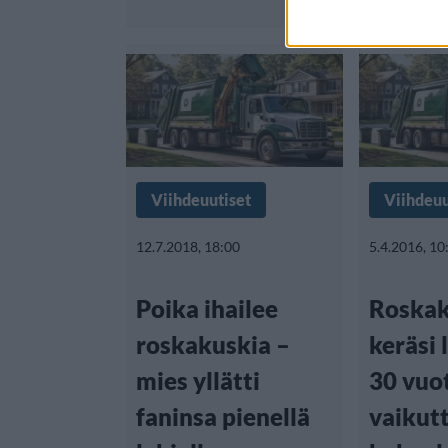
Viihdeuutiset
Viihdeuu
12.7.2018, 18:00
5.4.2016, 10
Poika ihailee
Roskak
roskakuskia –
keräsi 
mies yllätti
30 vuo
faninsa pienellä
vaikut