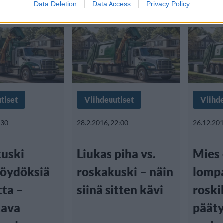
Data Deletion
Data Access
Privacy Policy
tiset
Viihdeuutiset
Viihd
:30
28.2.2016, 22:00
26.12.201
uski
Liukas piha vs.
Mies 
löydöksiä
roskakuski – näin
lomp
tta –
siinä sitten kävi
roski
tava
pääty