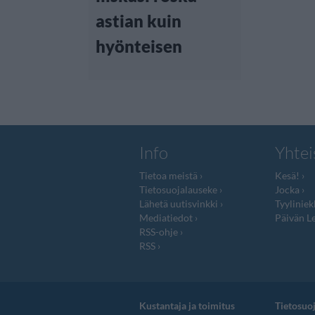
astian kuin
hyönteisen
Info
Yhtei
Tietoa meistä
Kesä!
Tietosuojalauseke
Jocka
Lähetä uutisvinkki
Tyyliniek
Mediatiedot
Päivän Le
RSS-ohje
RSS
Kustantaja ja toimitus
Tietosuo