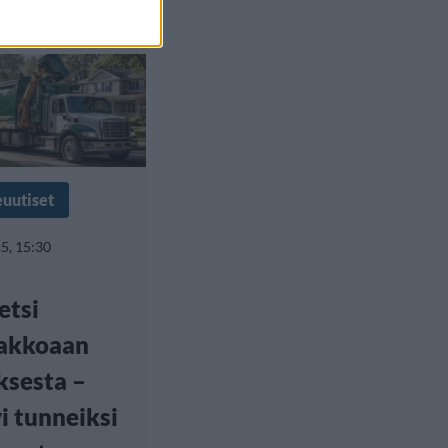
euutiset
5, 15:30
etsi
akkoaan
ksesta –
i tunneiksi