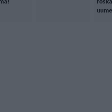
ma!
rosk
uume