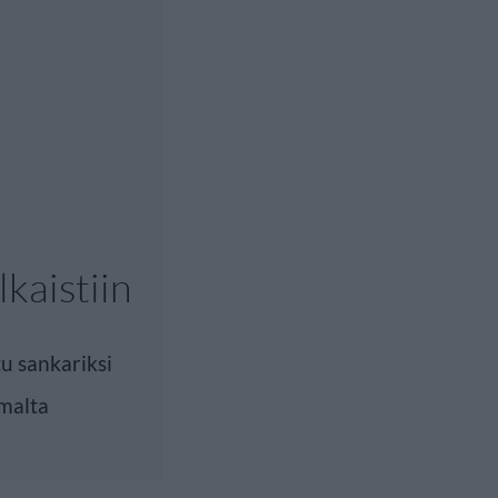
lkaistiin
tu sankariksi
malta