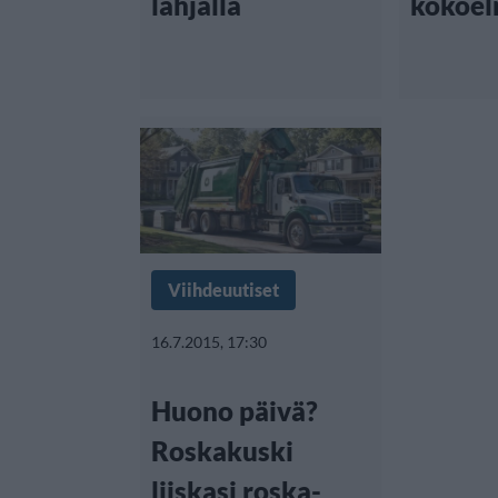
lahjalla
kokoel
Viihdeuutiset
16.7.2015, 17:30
Huono päivä?
Roskakuski
liiskasi roska-