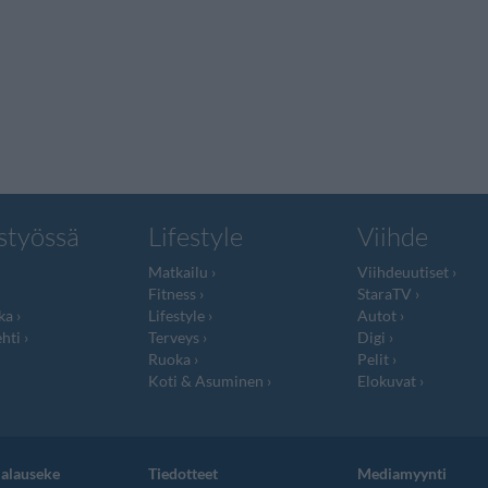
styössä
Lifestyle
Viihde
Matkailu
Viihdeuutiset
Fitness
StaraTV
ka
Lifestyle
Autot
hti
Terveys
Digi
Ruoka
Pelit
Koti & Asuminen
Elokuvat
jalauseke
Tiedotteet
Mediamyynti