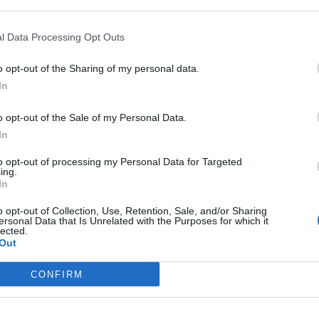
l Data Processing Opt Outs
o opt-out of the Sharing of my personal data.
In
o opt-out of the Sale of my Personal Data.
In
to opt-out of processing my Personal Data for Targeted
ing.
Viihdeuutiset
In
15.5.2020, 16:40
o opt-out of Collection, Use, Retention, Sale, and/or Sharing
ersonal Data that Is Unrelated with the Purposes for which it
lected.
Out
lastivat
Mies yritti kuljettaa roska
liukuportaissa – osoittau
CONFIRM
ideaksi