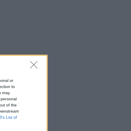
sonal or
ection to
ou may
 personal
out of the
 downstream
B’s List of