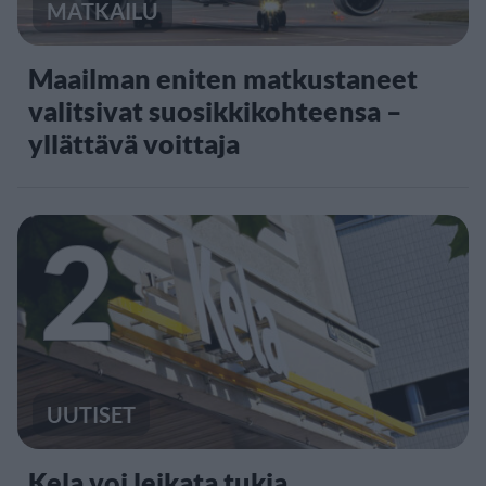
MATKAILU
Maailman eniten matkustaneet
valitsivat suosikkikohteensa –
yllättävä voittaja
2
UUTISET
Kela voi leikata tukia