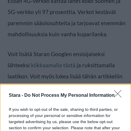
Elisan 4G-verkko kattaa lähes koko Suomen ja
5G-verkko yli 97 prosenttia. Verkot kestävät
paremmin sääolosuhteita ja tarjoavat enemmän
mahdollisuuksia kuin vanha kuparilanka.
Voit lisätä Staran Googlen ensisijaiseksi
lähteeksi
klikkaamalla tästä
ja ruksittamalla
laatikon. Voit myös lukea lisää tähän artikkeliin
liittyvistä teemoista ja aiheista, kuten
Stara -
Do Not Process My Personal Information
lankapuhelin
,
puhelin
tai laajemmin samasta
aihealueesta
Digi
-osioistamme.
If you wish to opt-out of the sale, sharing to third parties, or
processing of your personal or sensitive information for
targeted advertising by us, please use the below opt-out
Ilmoita virheestä
·
Tietoa meistä
·
Toimitusperiaatteet
section to confirm your selection. Please note that after your