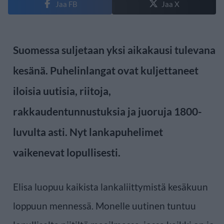
Jaa FB
Jaa X
Suomessa suljetaan yksi aikakausi tulevana
kesänä. Puhelinlangat ovat kuljettaneet
iloisia uutisia, riitoja,
rakkaudentunnustuksia ja juoruja 1800-
luvulta asti. Nyt lankapuhelimet
vaikenevat lopullisesti.
Elisa luopuu kaikista lankaliittymistä kesäkuun
loppuun mennessä. Monelle uutinen tuntuu