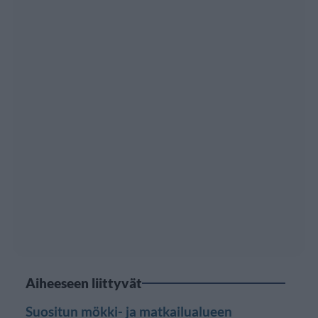
Aiheeseen liittyvät
Suositun mökki- ja matkailualueen