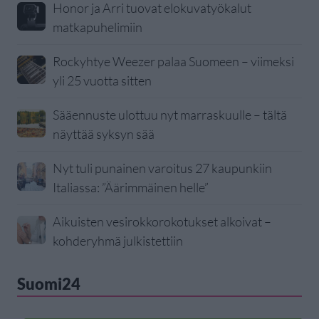
Honor ja Arri tuovat elokuvatyökalut
matkapuhelimiin
Rockyhtye Weezer palaa Suomeen – viimeksi
yli 25 vuotta sitten
Sääennuste ulottuu nyt marraskuulle – tältä
näyttää syksyn sää
Nyt tuli punainen varoitus 27 kaupunkiin
Italiassa: ”Äärimmäinen helle”
Aikuisten vesirokkorokotukset alkoivat –
kohderyhmä julkistettiin
Suomi24