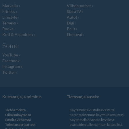
Matkailu
Viihdeuutiset
Fitness
StaraTV
Lifestyle
Autot
Terveys
Digi
Ruoka
Pelit
Koti & Asuminen
Elokuvat
Some
YouTube
Facebook
Instagram
Twitter
Kustantaja ja toimitus
Tietosuojalauseke
Tietoa meistä
Käytämme sivustolla evästeitä
Oikaisukäytäntö
parantaaksemme käyttökokemustasi.
Ilmoita virheestä
Käyttämällä sivustoa hyväksyt
Toimitusperiaatteet
evästeiden tallentamisen laitteellesi.