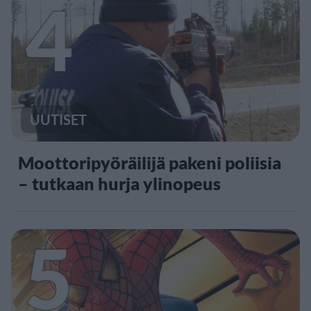
4
UUTISET
Moottoripyöräilijä pakeni poliisia
– tutkaan hurja ylinopeus
5