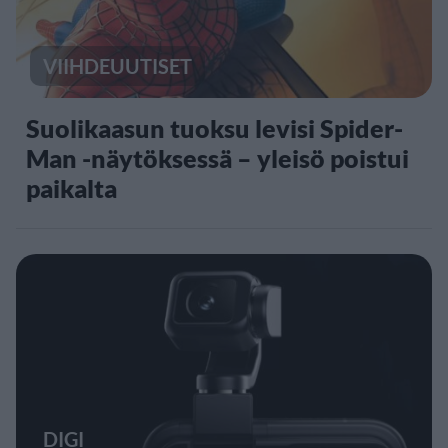
VIIHDEUUTISET
Suolikaasun tuoksu levisi Spider-
Man -näytöksessä – yleisö poistui
paikalta
DIGI