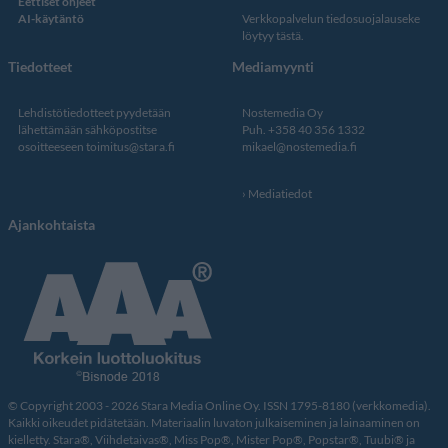
Eettiset ohjeet
AI-käytäntö
Verkkopalvelun
tiedosuojalauseke
löytyy tästä
.
Tiedotteet
Mediamyynti
Lehdistötiedotteet pyydetään
Nostemedia Oy
lähettämään sähköpostitse
Puh. +358 40 356 1332
osoitteeseen
toimitus@stara.fi
mikael@nostemedia.fi
Mediatiedot
Ajankohtaista
© Copyright 2003 - 2026 Stara Media Online Oy. ISSN 1795-8180 (verkkomedia).
Kaikki oikeudet pidätetään. Materiaalin luvaton julkaiseminen ja lainaaminen on
kielletty. Stara®, Viihdetaivas®, Miss Pop®, Mister Pop®, Popstar®, Tuubi® ja