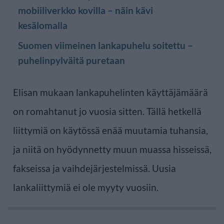
mobiiliverkko kovilla – näin kävi
kesälomalla
Suomen viimeinen lankapuhelu soitettu –
puhelinpylväitä puretaan
Elisan mukaan lankapuhelinten käyttäjämäärä
on romahtanut jo vuosia sitten. Tällä hetkellä
liittymiä on käytössä enää muutamia tuhansia,
ja niitä on hyödynnetty muun muassa hisseissä,
fakseissa ja vaihdejärjestelmissä. Uusia
lankaliittymiä ei ole myyty vuosiin.