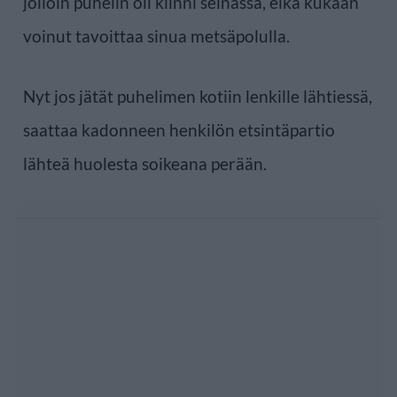
jolloin puhelin oli kiinni seinässä, eikä kukaan
voinut tavoittaa sinua metsäpolulla.
Nyt jos jätät puhelimen kotiin lenkille lähtiessä,
saattaa kadonneen henkilön etsintäpartio
lähteä huolesta soikeana perään.