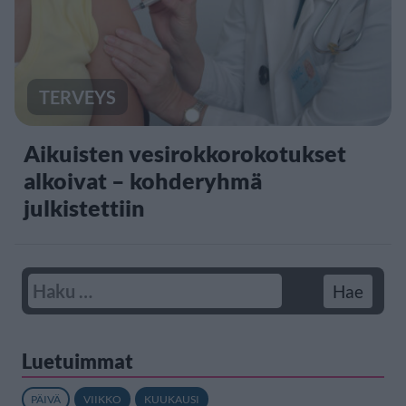
TERVEYS
Aikuisten vesirokkorokotukset
alkoivat – kohderyhmä
julkistettiin
Luetuimmat
PÄIVÄ
VIIKKO
KUUKAUSI