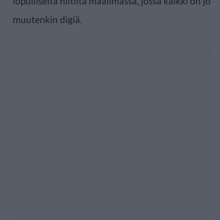
lopulliselta niitiltä maailmassa, jossa kaikki on jo
muutenkin digiä.