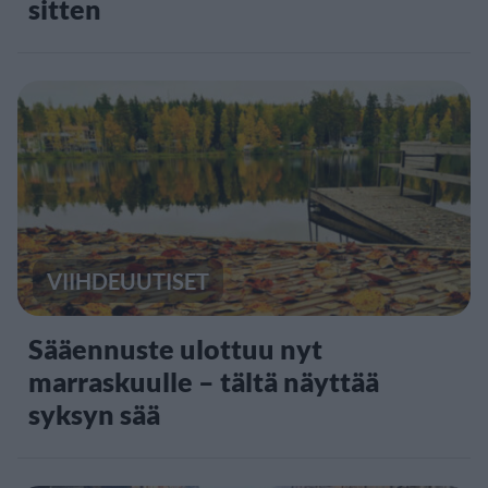
sitten
VIIHDEUUTISET
Sääennuste ulottuu nyt
marraskuulle – tältä näyttää
syksyn sää