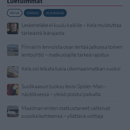
Luetuimmat
PÄIVÄ
VIIKKO
KUUKAUSI
Leskeneläke ei kuulu kaikille – Kela muistuttaa
tärkeästä ikärajasta
Finnairin lennoista osan lentää jatkossa toinen
lentoyhtiö – matkustajille tärkeä rajoitus
Kela voi leikata tukia ulkomaanmatkan vuoksi
Suolikaasun tuoksu levisi Spider-Man -
näytöksessä – yleisö poistui paikalta
Maailman eniten matkustaneet valitsivat
suosikkikohteensa – yllättävä voittaja