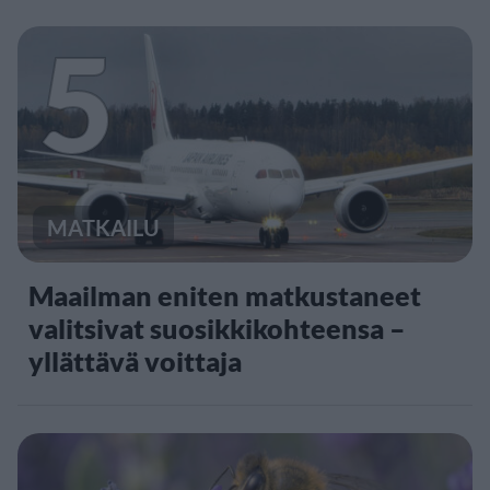
5
MATKAILU
Maailman eniten matkustaneet
valitsivat suosikkikohteensa –
yllättävä voittaja