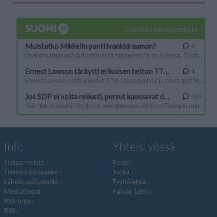
Info
Yhteistyössä
Tietoa meistä
Kesä!
Tietosuojalauseke
Jocka
Lähetä uutisvinkki
Tyyliniekka
Mediatiedot
Päivän Lehti
RSS-ohje
RSS