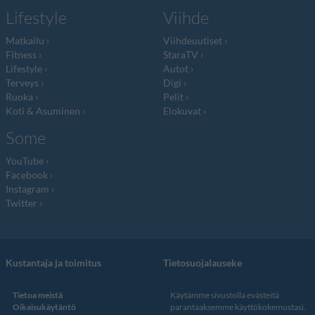
Lifestyle
Viihde
Matkailu
Viihdeuutiset
Fitness
StaraTV
Lifestyle
Autot
Terveys
Digi
Ruoka
Pelit
Koti & Asuminen
Elokuvat
Some
YouTube
Facebook
Instagram
Twitter
Kustantaja ja toimitus
Tietosuojalauseke
Tietoa meistä
Käytämme sivustolla evästeitä
Oikaisukäytäntö
parantaaksemme käyttökokemustasi.