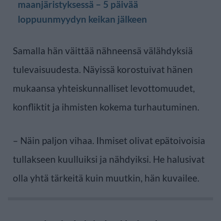
maanjäristyksessä – 5 päivää
loppuunmyydyn keikan jälkeen
Samalla hän väittää nähneensä välähdyksiä
tulevaisuudesta. Näyissä korostuivat hänen
mukaansa yhteiskunnalliset levottomuudet,
konfliktit ja ihmisten kokema turhautuminen.
– Näin paljon vihaa. Ihmiset olivat epätoivoisia
tullakseen kuulluiksi ja nähdyiksi. He halusivat
olla yhtä tärkeitä kuin muutkin, hän kuvailee.