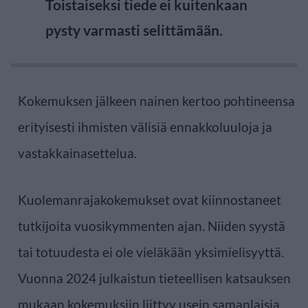
Toistaiseksi tiede ei kuitenkaan
pysty varmasti selittämään.
Kokemuksen jälkeen nainen kertoo pohtineensa
erityisesti ihmisten välisiä ennakkoluuloja ja
vastakkainasettelua.
Kuolemanrajakokemukset ovat kiinnostaneet
tutkijoita vuosikymmenten ajan. Niiden syystä
tai totuudesta ei ole vieläkään yksimielisyyttä.
Vuonna 2024 julkaistun tieteellisen katsauksen
mukaan kokemuksiin liittyy usein samanlaisia