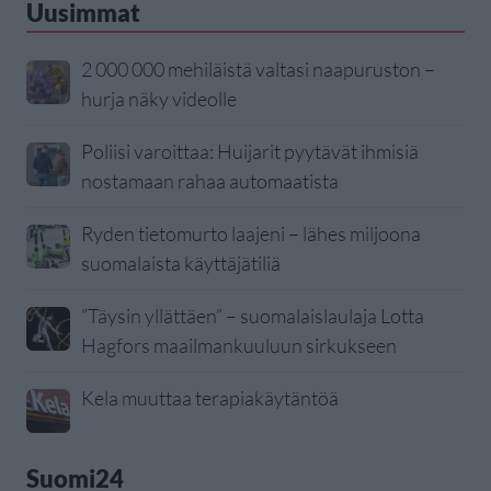
Uusimmat
2 000 000 mehiläistä valtasi naapuruston –
hurja näky videolle
Poliisi varoittaa: Huijarit pyytävät ihmisiä
nostamaan rahaa automaatista
Ryden tietomurto laajeni – lähes miljoona
suomalaista käyttäjätiliä
”Täysin yllättäen” – suomalaislaulaja Lotta
Hagfors maailmankuuluun sirkukseen
Kela muuttaa terapiakäytäntöä
Suomi24