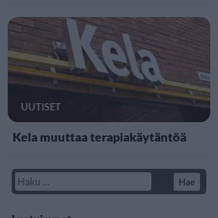
UUTISET
Kela muuttaa terapiakäytäntöä