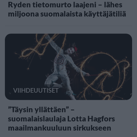
Ryden tietomurto laajeni – lähes
miljoona suomalaista käyttäjätiliä
VIIHDEUUTISET
”Täysin yllättäen” –
suomalaislaulaja Lotta Hagfors
maailmankuuluun sirkukseen