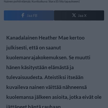
Nainen pohtii elämää. Kuvituskuva: Stara (Ei liity tapaukseen)
Jaa FB
Jaa X
Kanadalainen Heather Mae kertoo
julkisesti, että on saanut
kuolemanrajakokemuksen. Se muutti
hänen käsitystään elämästä ja
tulevaisuudesta. Ateistiksi itseään
kuvaileva nainen väittää nähneensä
kuolemansa jälkeen asioita, jotka eivät ole
jättäneet häntä rauhaan.