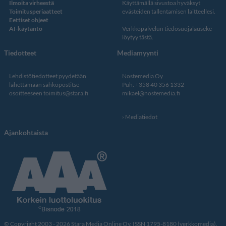
Ilmoita virheestä
Käyttämällä sivustoa hyväksyt
Toimitusperiaatteet
evästeiden tallentamisen laitteellesi.
Eettiset ohjeet
AI-käytäntö
Verkkopalvelun
tiedosuojalauseke
löytyy tästä
.
Tiedotteet
Mediamyynti
Lehdistötiedotteet pyydetään
Nostemedia Oy
lähettämään sähköpostitse
Puh. +358 40 356 1332
osoitteeseen
toimitus@stara.fi
mikael@nostemedia.fi
Mediatiedot
Ajankohtaista
© Copyright 2003 - 2026 Stara Media Online Oy. ISSN 1795-8180 (verkkomedia).