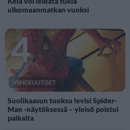
Kela voi leikata tukia
ulkomaanmatkan vuoksi
4
VIIHDEUUTISET
Suolikaasun tuoksu levisi Spider-
Man -näytöksessä – yleisö poistui
paikalta