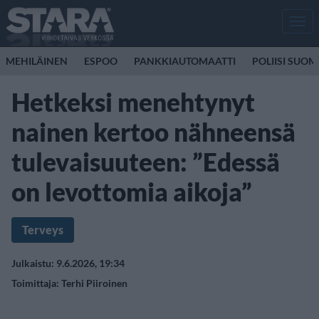
Men
MEHILÄINEN
ESPOO
PANKKIAUTOMAATTI
POLIISI SUOM
Hetkeksi menehtynyt
nainen kertoo nähneensä
tulevaisuuteen: ”Edessä
on levottomia aikoja”
Terveys
Julkaistu: 9.6.2026, 19:34
Toimittaja:
Terhi Piiroinen