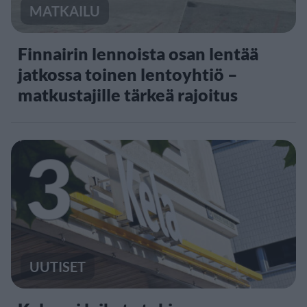
MATKAILU
Finnairin lennoista osan lentää
jatkossa toinen lentoyhtiö –
matkustajille tärkeä rajoitus
3
UUTISET