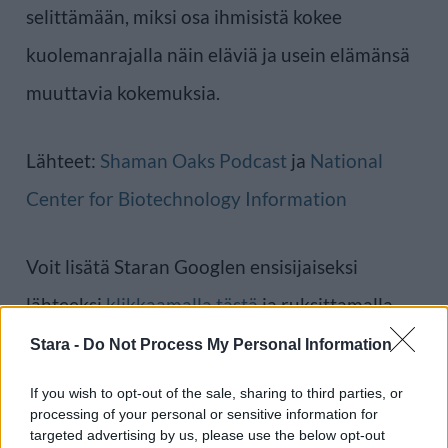
selittämään, miksi osa ihmisistä kokee
kuolemanrajalla näin eläviä ja usein elämänsä
muuttavia kokemuksia.
Lähteet:
Shaman Oaks Podcast
ja
National
Center for Biotechnology Information
Voit lisätä Staran Googlen ensisijaiseksi
lähteeksi
klikkaamalla tästä
ja ruksittamalla
laatikon. Voit myös lukea lisää tähän artikkeliin
Stara -
Do Not Process My Personal Information
liittyvistä teemoista ja aiheista, kuten
enkeli
,
If you wish to opt-out of the sale, sharing to third parties, or
processing of your personal or sensitive information for
kuolema
,
stressi
tai laajemmin samasta
targeted advertising by us, please use the below opt-out