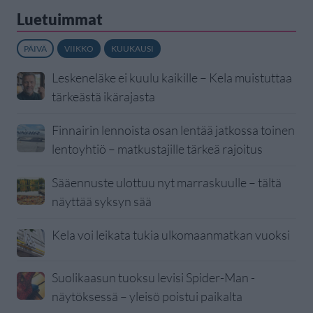
Luetuimmat
PÄIVÄ
VIIKKO
KUUKAUSI
Leskeneläke ei kuulu kaikille – Kela muistuttaa
tärkeästä ikärajasta
Finnairin lennoista osan lentää jatkossa toinen
lentoyhtiö – matkustajille tärkeä rajoitus
Sääennuste ulottuu nyt marraskuulle – tältä
näyttää syksyn sää
Kela voi leikata tukia ulkomaanmatkan vuoksi
Suolikaasun tuoksu levisi Spider-Man -
näytöksessä – yleisö poistui paikalta