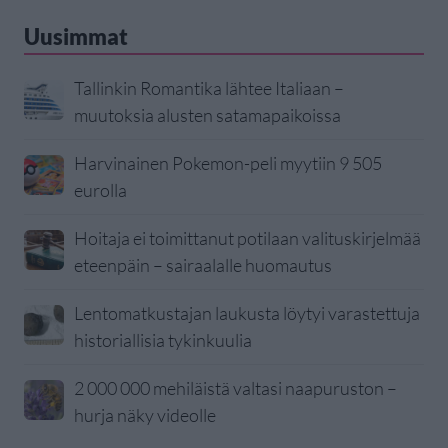
Uusimmat
Tallinkin Romantika lähtee Italiaan –
muutoksia alusten satamapaikoissa
Harvinainen Pokemon-peli myytiin 9 505
eurolla
Hoitaja ei toimittanut potilaan valituskirjelmää
eteenpäin – sairaalalle huomautus
Lentomatkustajan laukusta löytyi varastettuja
historiallisia tykinkuulia
2 000 000 mehiläistä valtasi naapuruston –
hurja näky videolle