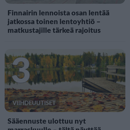
Finnairin lennoista osan lentää
jatkossa toinen lentoyhtiö –
matkustajille tärkeä rajoitus
3
VIIHDEUUTISET
Sääennuste ulottuu nyt
marraskuulle – tältä näyttää