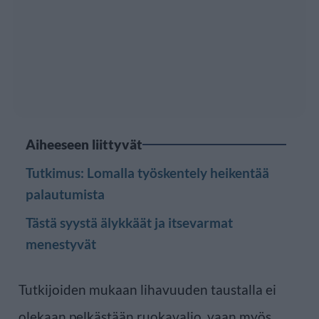
Aiheeseen liittyvät
Tutkimus: Lomalla työskentely heikentää
palautumista
Tästä syystä älykkäät ja itsevarmat
menestyvät
Tutkijoiden mukaan lihavuuden taustalla ei
olekaan pelkästään ruokavalio, vaan myös