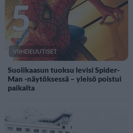
5
VIIHDEUUTISET
Suolikaasun tuoksu levisi Spider-
Man -näytöksessä – yleisö poistui
paikalta