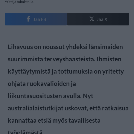
Yrittäjä toimistolla.
Jaa FB
Jaa X
Lihavuus on noussut yhdeksi länsimaiden
suurimmista terveyshaasteista. Ihmisten
käyttäytymistä ja tottumuksia on yritetty
ohjata ruokavalioiden ja
liikuntasuositusten avulla. Nyt
australialaistutkijat uskovat, että ratkaisua
kannattaa etsiä myös tavallisesta
työelämästä.