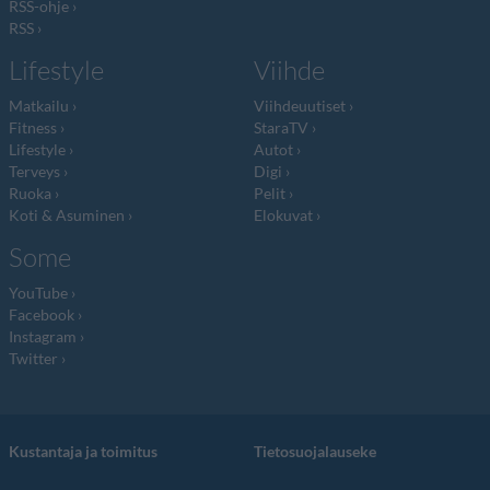
RSS-ohje
RSS
Lifestyle
Viihde
Matkailu
Viihdeuutiset
Fitness
StaraTV
Lifestyle
Autot
Terveys
Digi
Ruoka
Pelit
Koti & Asuminen
Elokuvat
Some
YouTube
Facebook
Instagram
Twitter
Kustantaja ja toimitus
Tietosuojalauseke