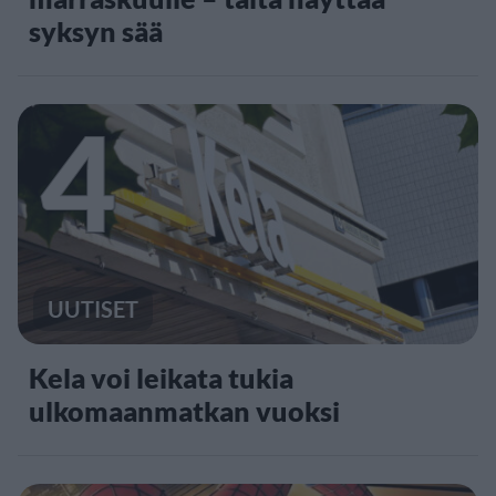
syksyn sää
4
UUTISET
Kela voi leikata tukia
ulkomaanmatkan vuoksi