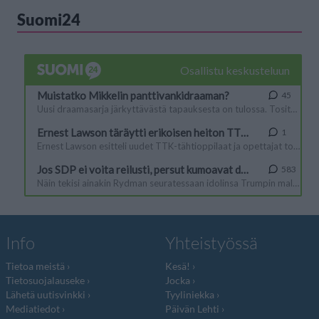
Suomi24
Info
Yhteistyössä
Tietoa meistä
Kesä!
Tietosuojalauseke
Jocka
Lähetä uutisvinkki
Tyyliniekka
Mediatiedot
Päivän Lehti