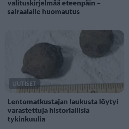
valituskirjelmää eteenpäin –
sairaalalle huomautus
UUTISET
Lentomatkustajan laukusta löytyi
varastettuja historiallisia
tykinkuulia