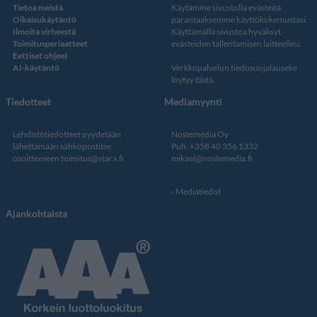
Tietoa meistä
Käytämme sivustolla evästeitä
Oikaisukäytäntö
parantaaksemme käyttökokemustasi.
Ilmoita virheestä
Käyttämällä sivustoa hyväksyt
Toimitusperiaatteet
evästeiden tallentamisen laitteellesi.
Eettiset ohjeet
AI-käytäntö
Verkkopalvelun
tiedosuojalauseke
löytyy tästä
.
Tiedotteet
Mediamyynti
Lehdistötiedotteet pyydetään
Nostemedia Oy
lähettämään sähköpostitse
Puh. +358 40 356 1332
osoitteeseen
toimitus@stara.fi
mikael@nostemedia.fi
Mediatiedot
Ajankohtaista