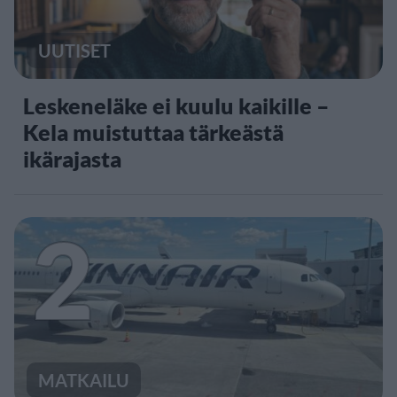
UUTISET
Leskeneläke ei kuulu kaikille –
Kela muistuttaa tärkeästä
ikärajasta
2
MATKAILU