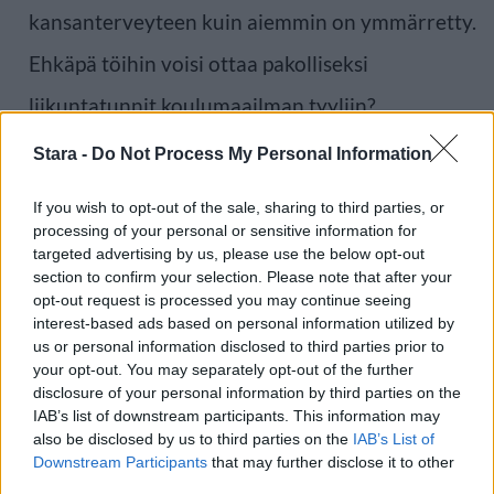
kansanterveyteen kuin aiemmin on ymmärretty.
Ehkäpä töihin voisi ottaa pakolliseksi
liikuntatunnit koulumaailman tyyliin?
Stara -
Do Not Process My Personal Information
Lähde:
The Guardian
,
Nature
If you wish to opt-out of the sale, sharing to third parties, or
processing of your personal or sensitive information for
Voit lisätä Staran Googlen ensisijaiseksi
targeted advertising by us, please use the below opt-out
section to confirm your selection. Please note that after your
lähteeksi
klikkaamalla tästä
ja ruksittamalla
opt-out request is processed you may continue seeing
interest-based ads based on personal information utilized by
laatikon. Voit myös lukea lisää tähän artikkeliin
us or personal information disclosed to third parties prior to
your opt-out. You may separately opt-out of the further
liittyvistä teemoista ja aiheista, kuten
etätyö
,
disclosure of your personal information by third parties on the
IAB’s list of downstream participants. This information may
onnellisuus
,
toimisto
tai laajemmin samasta
also be disclosed by us to third parties on the
IAB’s List of
aihealueesta
Terveys
-osioistamme.
Downstream Participants
that may further disclose it to other
third parties.