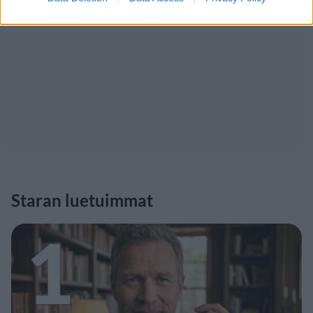
Staran luetuimmat
1