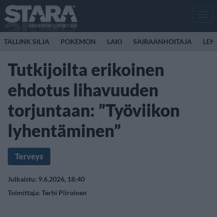
Men
TALLINK SILJA
POKEMON
LAKI
SAIRAANHOITAJA
LEN
Tutkijoilta erikoinen
ehdotus lihavuuden
torjuntaan: ”Työviikon
lyhentäminen”
Terveys
Julkaistu: 9.6.2026, 18:40
Toimittaja:
Terhi Piiroinen