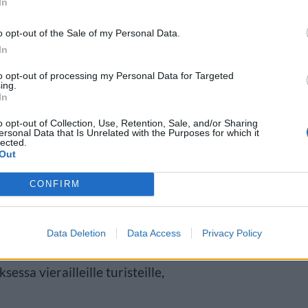
In
o opt-out of the Sale of my Personal Data.
 matalaksi
In
to opt-out of processing my Personal Data for Targeted
ing.
ttiin verkossa Fox 4 -uutismedian
In
o opt-out of Collection, Use, Retention, Sale, and/or Sharing
ersonal Data that Is Unrelated with the Purposes for which it
lected.
Out
984 alueelle, jossa oli
CONFIRM
ine Park -teemapuisto. Hotelli
lueen vetonauloissa, kuten Six
Data Deletion
Data Access
Privacy Policy
ykyään Esports Stadium Arlington
ssa vierailleille turisteille,