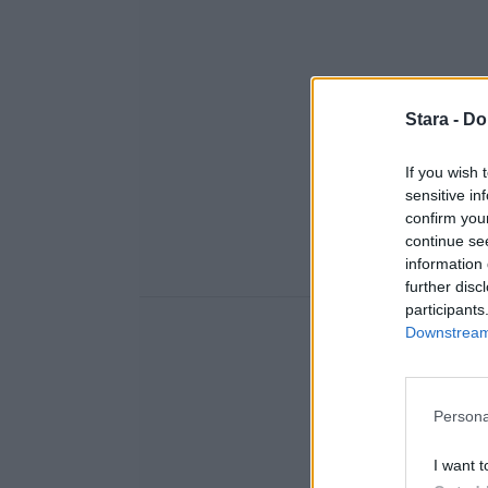
Stara -
Do
If you wish 
sensitive in
confirm you
continue se
information 
further disc
participants
Downstream 
Persona
I want t