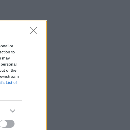
sonal or
ection to
ou may
 personal
out of the
 downstream
B’s List of