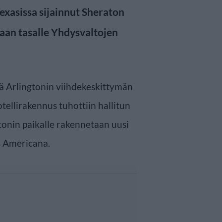
exasissa sijainnut Sheraton
maan tasalle Yhdysvaltojen
 Arlingtonin viihdekeskittymän
tellirakennus tuhottiin hallitun
onin paikalle rakennetaan uusi
s Americana.