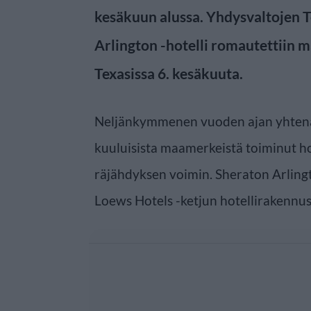
kesäkuun alussa. Yhdysvaltojen T
Arlington -hotelli romautettiin 
Texasissa 6. kesäkuuta.
Neljänkymmenen vuoden ajan yhtenä
kuuluisista maamerkeistä toiminut ho
räjähdyksen voimin. Sheraton Arlingt
Loews Hotels -ketjun hotellirakennu