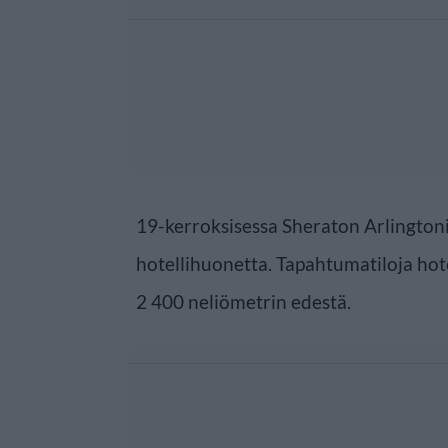
19-kerroksisessa Sheraton Arlingtoni
hotellihuonetta. Tapahtumatiloja hote
2 400 neliömetrin edestä.