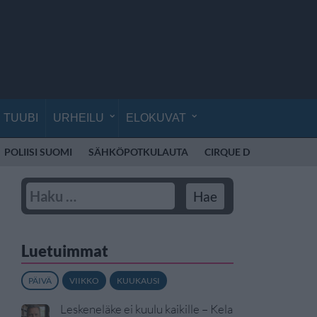
TUUBI
URHEILU
ELOKUVAT
POLIISI SUOMI
SÄHKÖPOTKULAUTA
CIRQUE DU SOLEIL
K
Luetuimmat
PÄIVÄ
VIIKKO
KUUKAUSI
Leskeneläke ei kuulu kaikille – Kela