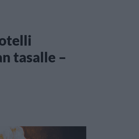
otelli
n tasalle –