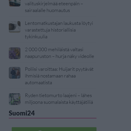
valituskirjelmää eteenpäin –
sairaalalle huomautus
Lentomatkustajan laukusta löytyi
varastettuja historiallisia
tykinkuulia
2 000 000 mehiläistä valtasi
naapuruston – hurja näky videolle
Poliisi varoittaa: Huijarit pyytävät
ihmisiä nostamaan rahaa
automaatista
Ryden tietomurto laajeni – lähes
miljoona suomalaista käyttäjätiliä
Suomi24