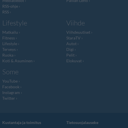
Mediatiedot
Päivän Lehti
RSS-ohje
RSS
Lifestyle
Viihde
Matkailu
Viihdeuutiset
Fitness
StaraTV
Lifestyle
Autot
Terveys
Digi
Ruoka
Pelit
Koti & Asuminen
Elokuvat
Some
YouTube
Facebook
Instagram
Twitter
Kustantaja ja toimitus
Tietosuojalauseke