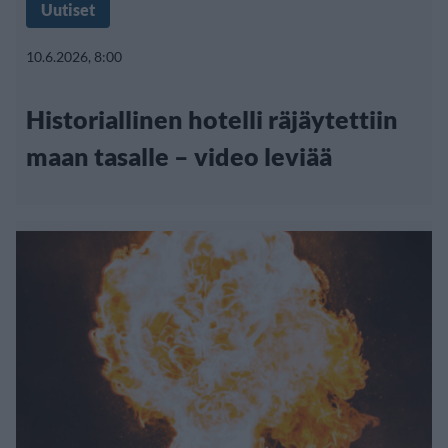
Uutiset
10.6.2026, 8:00
Historiallinen hotelli räjäytettiin
maan tasalle – video leviää