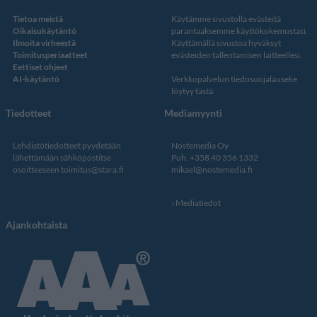
Tietoa meistä
Käytämme sivustolla evästeitä
Oikaisukäytäntö
parantaaksemme käyttökokemustasi.
Ilmoita virheestä
Käyttämällä sivustoa hyväksyt
Toimitusperiaatteet
evästeiden tallentamisen laitteellesi.
Eettiset ohjeet
AI-käytäntö
Verkkopalvelun
tiedosuojalauseke
löytyy tästä
.
Tiedotteet
Mediamyynti
Lehdistötiedotteet pyydetään
Nostemedia Oy
lähettämään sähköpostitse
Puh. +358 40 356 1332
osoitteeseen
toimitus@stara.fi
mikael@nostemedia.fi
Mediatiedot
Ajankohtaista