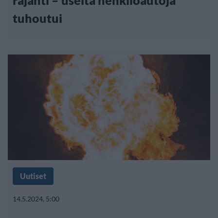
räjähti – useita henkilöautoja
tuhoutui
Uutiset
14.5.2024, 5:00