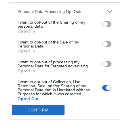
third parties.
Personal Data Processing Opt Outs
I want to opt-out of the Sharing of my
personal data.
Opted In
I want to opt-out of the Sale of my
Uutiset
Personal Data.
Opted In
1.1.2025, 9:00
I want to opt-out of processing my
Personal Data for Targeted Advertising.
Opted In
Kerrostaloasunnossa räjähti
I want to opt-out of Collection, Use,
Retention, Sale, and/or Sharing of my
Hyvinkäällä – asukas teki
Personal Data that Is Unrelated with the
Purposes for which it was collected.
kotitekoisia ilotulitteita
Opted Out
CONFIRM