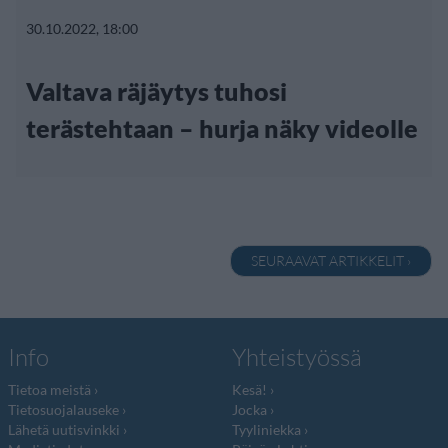
30.10.2022, 18:00
Valtava räjäytys tuhosi
terästehtaan – hurja näky videolle
SEURAAVAT ARTIKKELIT ›
Info
Yhteistyössä
Tietoa meistä
Kesä!
Tietosuojalauseke
Jocka
Lähetä uutisvinkki
Tyyliniekka