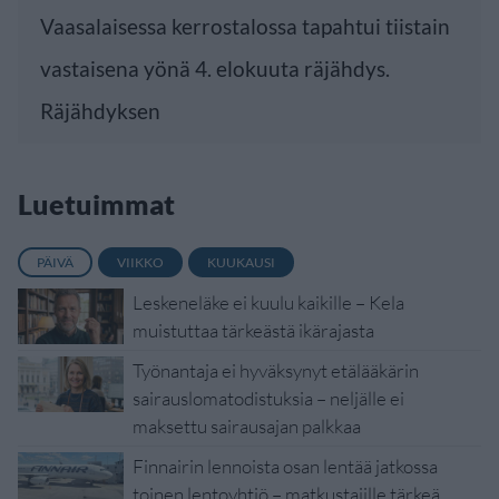
Vaasalaisessa kerrostalossa tapahtui tiistain
vastaisena yönä 4. elokuuta räjähdys.
Räjähdyksen
Luetuimmat
PÄIVÄ
VIIKKO
KUUKAUSI
Leskeneläke ei kuulu kaikille – Kela
muistuttaa tärkeästä ikärajasta
Työnantaja ei hyväksynyt etälääkärin
sairauslomatodistuksia – neljälle ei
maksettu sairausajan palkkaa
Finnairin lennoista osan lentää jatkossa
toinen lentoyhtiö – matkustajille tärkeä