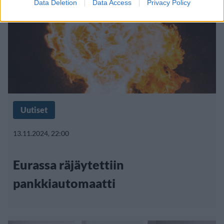
Data Deletion
Data Access
Privacy Policy
Uutiset
13.11.2024, 22:00
Eurassa räjäytettiin
pankkiautomaatti