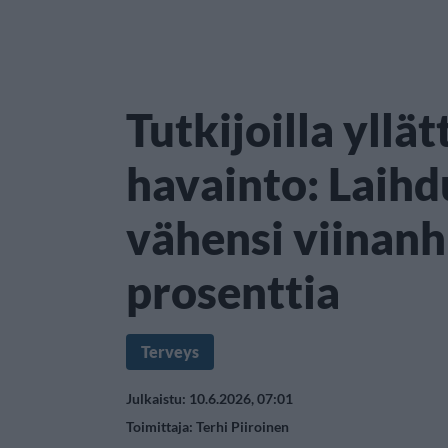
Tutkijoilla yllä
havainto: Laihd
vähensi viinan
prosenttia
Terveys
Julkaistu: 10.6.2026, 07:01
Toimittaja:
Terhi Piiroinen