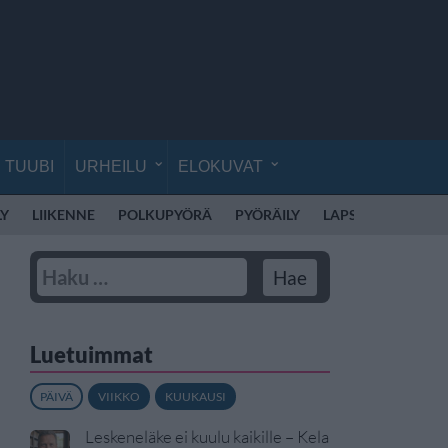
TUUBI
URHEILU
ELOKUVAT
LY
LIIKENNE
POLKUPYÖRÄ
PYÖRÄILY
LAPSET
LAPSI
Luetuimmat
PÄIVÄ
VIIKKO
KUUKAUSI
Leskeneläke ei kuulu kaikille – Kela