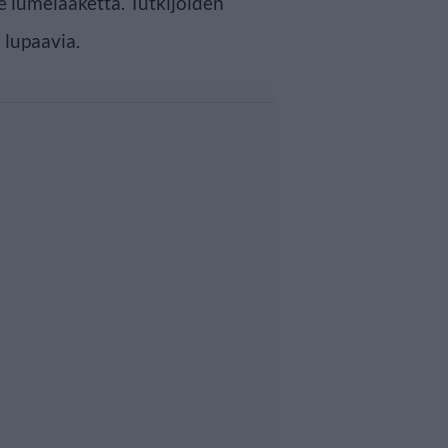
e lumelääkettä. Tutkijoiden
 lupaavia.