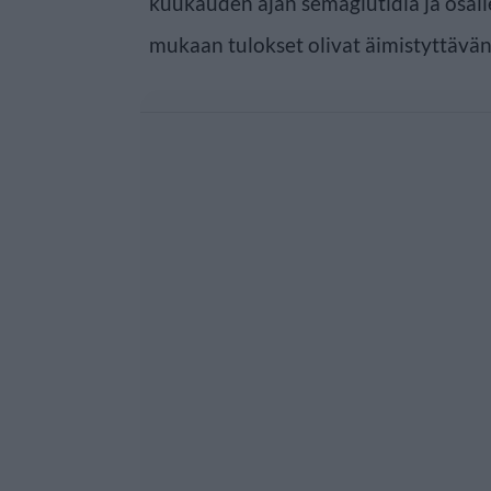
kuukauden ajan semaglutidia ja osall
mukaan tulokset olivat äimistyttävän