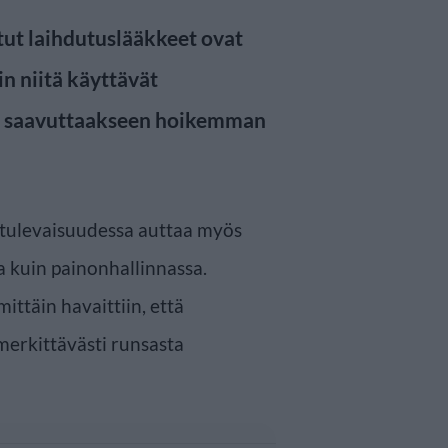
tut laihdutuslääkkeet ovat
in niitä käyttävät
aan saavuttaakseen hoikemman
 tulevaisuudessa auttaa myös
 kuin painonhallinnassa.
ttäin havaittiin, että
merkittävästi runsasta