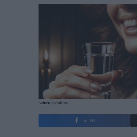
Nainen ja shottilasi
Jaa FB