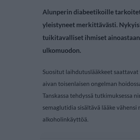
Alunperin diabeetikoille tarkoite
yleistyneet merkittävästi. Nykyis
tuikitavalliset ihmiset ainoast
ulkomuodon.
Suositut laihdutuslääkkeet saattavat
aivan toisenlaisen ongelman hoidossa
Tanskassa tehdyssä tutkimuksessa nimi
semaglutidia sisältävä lääke vähensi 
alkoholinkäyttöä.