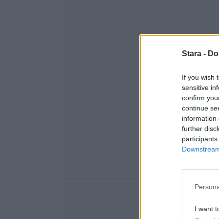
Stara -
Do
If you wish 
sensitive in
confirm you
continue se
information 
further disc
participants
Downstream 
Persona
I want t