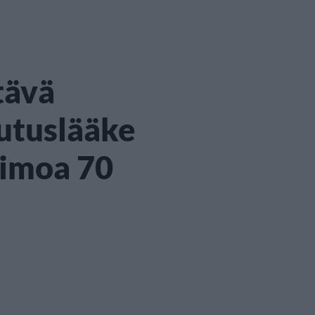
ttävä
utuslääke
himoa 70