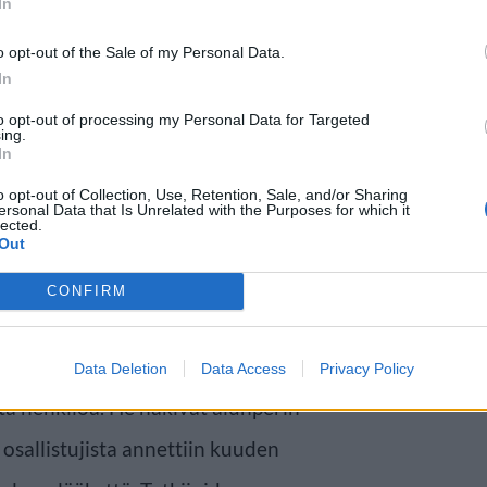
In
o opt-out of the Sale of my Personal Data.
In
to opt-out of processing my Personal Data for Targeted
ing.
In
gelmiin
o opt-out of Collection, Use, Retention, Sale, and/or Sharing
ersonal Data that Is Unrelated with the Purposes for which it
lected.
Out
e, joilla oli sekä lihavuutta että
ikuttavana aineena muun muassa
CONFIRM
Data Deletion
Data Access
Privacy Policy
ta henkilöä. He hakivat alunperin
osallistujista annettiin kuuden