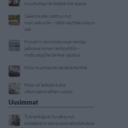
muistuttaa tärkeästä ikärajasta
Sääennuste ulottuu nyt
marraskuulle – tältä näyttää syksyn
sää
Finnairin lennoista osan lentää
jatkossa toinen lentoyhtiö –
matkustajille tärkeä rajoitus
Kela muuttaa terapiakäytäntöä
Kela voi leikata tukia
ulkomaanmatkan vuoksi
Uusimmat
Työnantaja ei hyväksynyt
etälääkärin sairauslomatodistuksia