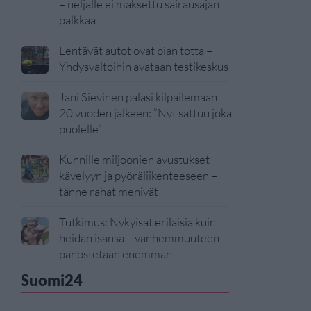
– neljälle ei maksettu sairausajan
palkkaa
Lentävät autot ovat pian totta –
Yhdysvaltoihin avataan testikeskus
Jani Sievinen palasi kilpailemaan
20 vuoden jälkeen: ”Nyt sattuu joka
puolelle”
Kunnille miljoonien avustukset
kävelyyn ja pyöräliikenteeseen –
tänne rahat menivät
Tutkimus: Nykyisät erilaisia kuin
heidän isänsä – vanhemmuuteen
panostetaan enemmän
Suomi24