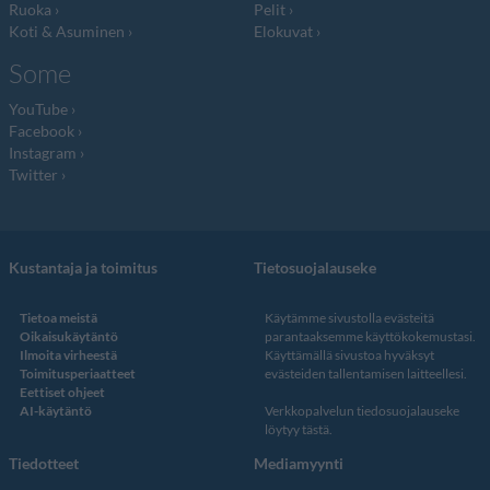
Ruoka
Pelit
Koti & Asuminen
Elokuvat
Some
YouTube
Facebook
Instagram
Twitter
Kustantaja ja toimitus
Tietosuojalauseke
Tietoa meistä
Käytämme sivustolla evästeitä
Oikaisukäytäntö
parantaaksemme käyttökokemustasi.
Ilmoita virheestä
Käyttämällä sivustoa hyväksyt
Toimitusperiaatteet
evästeiden tallentamisen laitteellesi.
Eettiset ohjeet
AI-käytäntö
Verkkopalvelun
tiedosuojalauseke
löytyy tästä
.
Tiedotteet
Mediamyynti