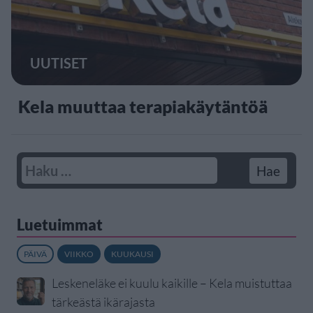
UUTISET
Kela muuttaa terapiakäytäntöä
Luetuimmat
PÄIVÄ
VIIKKO
KUUKAUSI
Leskeneläke ei kuulu kaikille – Kela muistuttaa
tärkeästä ikärajasta