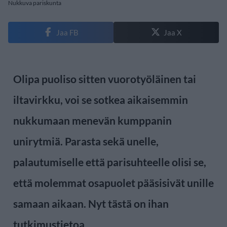
Nukkuva pariskunta
Jaa FB
Jaa X
Olipa puoliso sitten vuorotyöläinen tai
iltavirkku, voi se sotkea aikaisemmin
nukkumaan menevän kumppanin
unirytmiä. Parasta sekä unelle,
palautumiselle että parisuhteelle olisi se,
että molemmat osapuolet pääsisivät unille
samaan aikaan. Nyt tästä on ihan
tutkimustietoa.