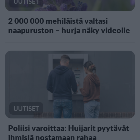
UUTISET
2 000 000 mehiläistä valtasi
naapuruston – hurja näky videolle
UUTISET
Poliisi varoittaa: Huijarit pyytävät
ihmisiä nostamaan rahaa