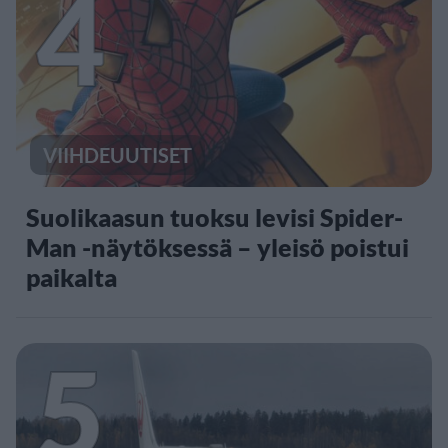
4
VIIHDEUUTISET
Suolikaasun tuoksu levisi Spider-
Man -näytöksessä – yleisö poistui
paikalta
5