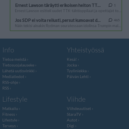
Info
Yhteistyössä
Tietoa meistä
Kesä!
Tietosuojalauseke
Jocka
Lähetä uutisvinkki
Tyyliniekka
Mediatiedot
Päivän Lehti
RSS-ohje
RSS
Lifestyle
Viihde
Matkailu
Viihdeuutiset
Fitness
StaraTV
Lifestyle
Autot
Terveys
Digi