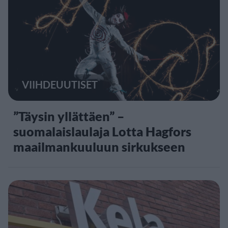
VIIHDEUUTISET
”Täysin yllättäen” –
suomalaislaulaja Lotta Hagfors
maailmankuuluun sirkukseen