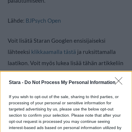
palautumiseen.
Lähde:
BJPsych Open
Voit lisätä Staran Googlen ensisijaiseksi
lähteeksi
klikkaamalla tästä
ja ruksittamalla
laatikon. Voit myös lukea lisää tähän artikkeliin
liittyvistä teemoista ja aiheista, kuten
Stara -
Do Not Process My Personal Information
nukkuminen
,
pariskunta
tai laajemmin samasta
aihealueesta
Terveys
-osioistamme.
If you wish to opt-out of the sale, sharing to third parties, or
processing of your personal or sensitive information for
targeted advertising by us, please use the below opt-out
Ilmoita virheestä
·
Tietoa meistä
·
Toimitusperiaatteet
section to confirm your selection. Please note that after your
opt-out request is processed you may continue seeing
interest-based ads based on personal information utilized by