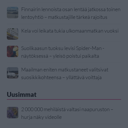
Finnairin lennoista osan lentää jatkossa toinen
lentoyhtiö – matkustajille tärkeä rajoitus
Kela voi leikata tukia ulkomaanmatkan vuoksi
Suolikaasun tuoksu levisi Spider-Man -
näytöksessä – yleisö poistui paikalta
Maailman eniten matkustaneet valitsivat
suosikkikohteensa – yllättävä voittaja
Uusimmat
2 000 000 mehiläistä valtasi naapuruston –
hurja näky videolle