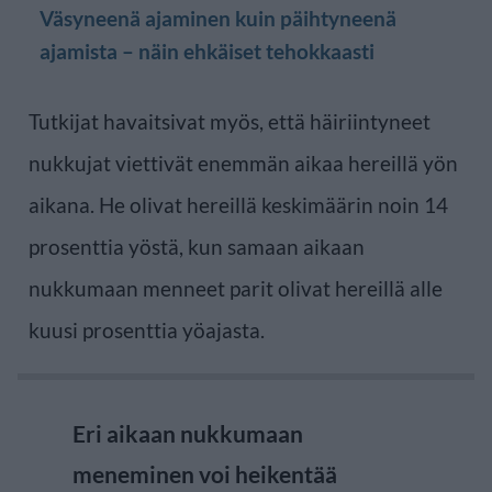
Väsyneenä ajaminen kuin päihtyneenä
ajamista – näin ehkäiset tehokkaasti
Tutkijat havaitsivat myös, että häiriintyneet
nukkujat viettivät enemmän aikaa hereillä yön
aikana. He olivat hereillä keskimäärin noin 14
prosenttia yöstä, kun samaan aikaan
nukkumaan menneet parit olivat hereillä alle
kuusi prosenttia yöajasta.
Eri aikaan nukkumaan
meneminen voi heikentää