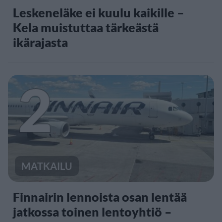
Leskeneläke ei kuulu kaikille –
Kela muistuttaa tärkeästä
ikärajasta
2
MATKAILU
Finnairin lennoista osan lentää
jatkossa toinen lentoyhtiö –