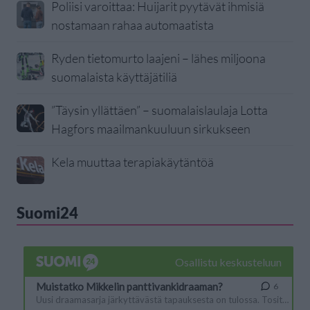
Poliisi varoittaa: Huijarit pyytävät ihmisiä
nostamaan rahaa automaatista
Ryden tietomurto laajeni – lähes miljoona
suomalaista käyttäjätiliä
”Täysin yllättäen” – suomalaislaulaja Lotta
Hagfors maailmankuuluun sirkukseen
Kela muuttaa terapiakäytäntöä
Suomi24