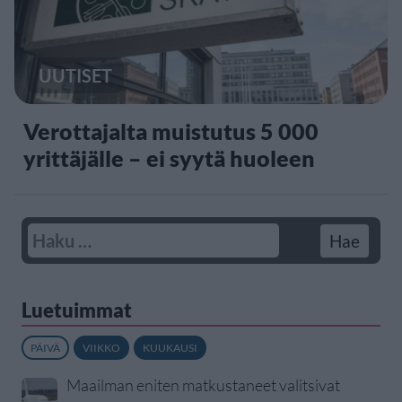
UUTISET
Verottajalta muistutus 5 000
yrittäjälle – ei syytä huoleen
Luetuimmat
PÄIVÄ
VIIKKO
KUUKAUSI
Maailman eniten matkustaneet valitsivat