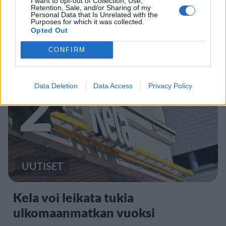
I want to opt-out of Collection, Use,
Maailman eniten matkustaneet
Retention, Sale, and/or Sharing of my
Personal Data that Is Unrelated with the
valitsivat suosikkikohteensa –
Purposes for which it was collected.
Opted Out
yllättävä voittaja
CONFIRM
2
Data Deletion
Data Access
Privacy Policy
UUTISET
Kela voi leikata tukia
ulkomaanmatkan vuoksi