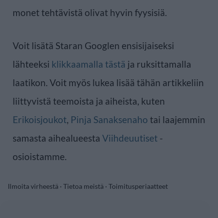
monet tehtävistä olivat hyvin fyysisiä.
Voit lisätä Staran Googlen ensisijaiseksi
lähteeksi
klikkaamalla tästä
ja ruksittamalla
laatikon. Voit myös lukea lisää tähän artikkeliin
liittyvistä teemoista ja aiheista, kuten
Erikoisjoukot
,
Pinja Sanaksenaho
tai laajemmin
samasta aihealueesta
Viihdeuutiset
-
osioistamme.
Ilmoita virheestä
·
Tietoa meistä
·
Toimitusperiaatteet