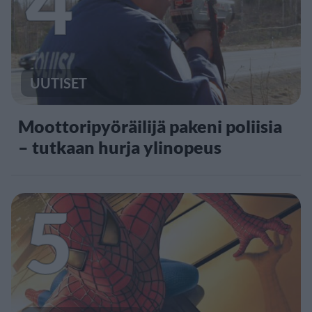
4
UUTISET
Moottoripyöräilijä pakeni poliisia
– tutkaan hurja ylinopeus
5