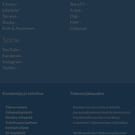
Fitness
StaraTV
Lifestyle
Autot
Terveys
Digi
Ruoka
Pelit
Koti & Asuminen
Elokuvat
Some
YouTube
Facebook
Instagram
Twitter
Kustantaja ja toimitus
Tietosuojalauseke
Tietoa meistä
Käytämme sivustolla evästeitä
Oikaisukäytäntö
parantaaksemme käyttökokemustasi.
Ilmoita virheestä
Käyttämällä sivustoa hyväksyt
Toimitusperiaatteet
evästeiden tallentamisen laitteellesi.
Eettiset ohjeet
AI-käytäntö
Verkkopalvelun
tiedosuojalauseke