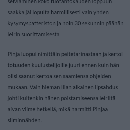
selviäminen koko tuotantokauden loppuun
saakka jäi lopulta harmillisesti vain yhden
kysymyspatteriston ja noin 30 sekunnin päähän
leirin suorittamisesta.
Pinja luopui nimittäin peitetarinastaan ja kertoi
totuuden kuulustelijoille juuri ennen kuin hän
olisi saanut kertoa sen saamiensa ohjeiden
mukaan. Vain hieman liian aikainen lipsahdus
johti kuitenkin hänen poistamiseensa leiriltä
aivan viime hetkellä, mikä harmitti Pinjaa
silminnähden.