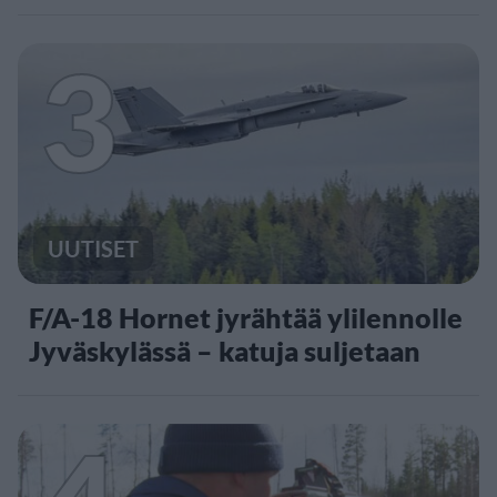
3
UUTISET
F/A-18 Hornet jyrähtää ylilennolle
Jyväskylässä – katuja suljetaan