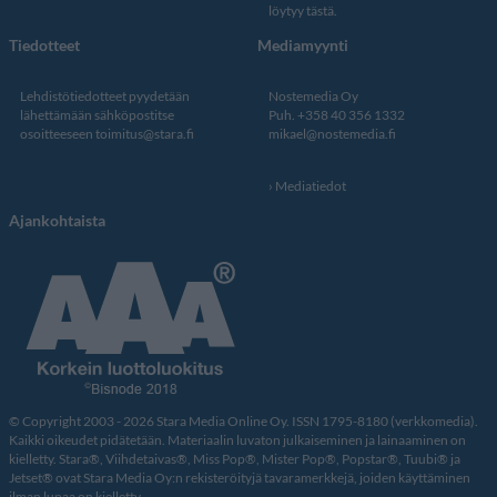
löytyy tästä
.
Tiedotteet
Mediamyynti
Lehdistötiedotteet pyydetään
Nostemedia Oy
lähettämään sähköpostitse
Puh. +358 40 356 1332
osoitteeseen
toimitus@stara.fi
mikael@nostemedia.fi
Mediatiedot
Ajankohtaista
© Copyright 2003 - 2026 Stara Media Online Oy. ISSN 1795-8180 (verkkomedia).
Kaikki oikeudet pidätetään. Materiaalin luvaton julkaiseminen ja lainaaminen on
kielletty. Stara®, Viihdetaivas®, Miss Pop®, Mister Pop®, Popstar®, Tuubi® ja
Jetset® ovat Stara Media Oy:n rekisteröityjä tavaramerkkejä, joiden käyttäminen
ilman lupaa on kielletty.