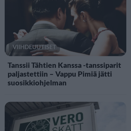
VIIHDEUUTISET
Tanssii Tähtien Kanssa -tanssiparit
paljastettiin – Vappu Pimiä jätti
suosikkiohjelman