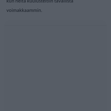
kun heitä kuulusteltiin tavallista
voimakkaammin.