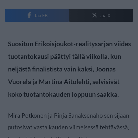
Jaa FB
Jaa X
Suositun Erikoisjoukot-realitysarjan viides
tuotantokausi päättyi tällä viikolla, kun
neljästä finalistista vain kaksi, Joonas
Vuorela ja Martina Aitolehti, selvisivät
koko tuotantokauden loppuun saakka.
Mira Potkonen ja Pinja Sanaksenaho sen sijaan
putosivat vasta kauden viimeisessä tehtävässä,