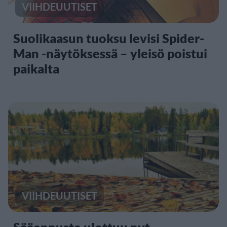
VIIHDEUUTISET
Suolikaasun tuoksu levisi Spider-
Man -näytöksessä – yleisö poistui
paikalta
VIIHDEUUTISET
Sääennuste ulottuu nyt