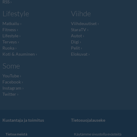
RSS
Lifestyle
Viihde
Matkailu
Viihdeuutiset
Fitness
StaraTV
Lifestyle
Autot
Terveys
Digi
Ruoka
Pelit
Koti & Asuminen
Elokuvat
Some
YouTube
Facebook
Instagram
Twitter
Kustantaja ja toimitus
Tietosuojalauseke
Tietoa meistä
Käytämme sivustolla evästeitä