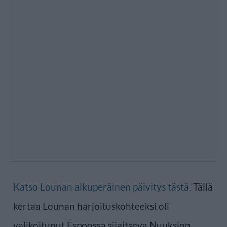
Katso Lounan alkuperäinen päivitys tästä.
Tällä
kertaa Lounan harjoituskohteeksi oli
valikoitunut Espoossa sijaitseva Nuuksion