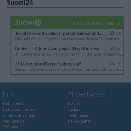
Suomi24
Info
Yhteistyössä
Tietoa meistä
Kesä!
Tietosuojalauseke
Jocka
Lähetä uutisvinkki
Tyyliniekka
Mediatiedot
Päivän Lehti
RSS-ohje