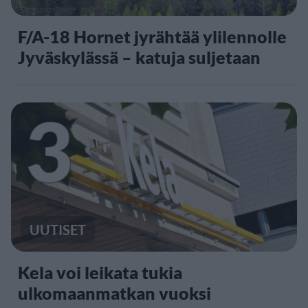
F/A-18 Hornet jyrähtää ylilennolle
Jyväskylässä – katuja suljetaan
3
UUTISET
Kela voi leikata tukia
ulkomaanmatkan vuoksi