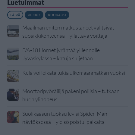
Luetuimmat
PÄIVÄ
VIIKKO
KUUKAUSI
Maailman eniten matkustaneet valitsivat
suosikkikohteensa – yllättävä voittaja
F/A-18 Hornet jyrähtää ylilennolle
Jyväskylässä – katuja suljetaan
Kela voi leikata tukia ulkomaanmatkan vuoksi
Moottoripyöräilijä pakeni poliisia – tutkaan
hurja ylinopeus
Suolikaasun tuoksu levisi Spider-Man -
näytöksessä – yleisö poistui paikalta