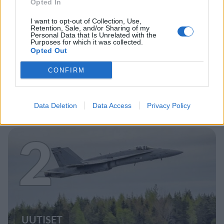
Opted In
I want to opt-out of Collection, Use,
Retention, Sale, and/or Sharing of my
MATKAILU
Personal Data that Is Unrelated with the
Purposes for which it was collected.
Opted Out
Maailman eniten matkustaneet
CONFIRM
valitsivat suosikkikohteensa –
yllättävä voittaja
Data Deletion
Data Access
Privacy Policy
2
UUTISET