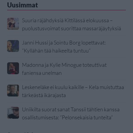
Uusimmat
Suuria räjähdyksiä Kittilässä elokuussa –
puolustusvoimat suorittaa massaräjäytyksiä
Janni Hussi ja Sointu Borg lopettavat:
”Kyllähän tää haikeelta tuntuu”
Madonna ja Kylie Minogue toteuttivat
faniensa unelman
Leskeneläke ei kuulu kaikille – Kela muistuttaa
tärkeästä ikärajasta
Uniikilta suorat sanat Tanssii tähtien kanssa
osallistumisesta: ”Pelonsekaisia tunteita”