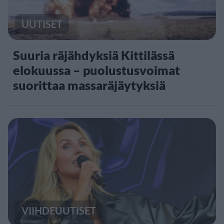
UUTISET
Suuria räjähdyksiä Kittilässä
elokuussa – puolustusvoimat
suorittaa massaräjäytyksiä
VIIHDEUUTISET