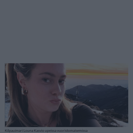
Kilpauimari Louna Kasvio upeissa vuoristomaisemissa