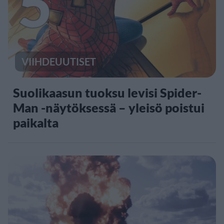
5
VIIHDEUUTISET
Suolikaasun tuoksu levisi Spider-
Man -näytöksessä – yleisö poistui
paikalta