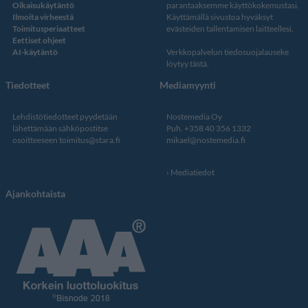
Oikaisukäytäntö
parantaaksemme käyttökokemustasi.
Ilmoita virheestä
Käyttämällä sivustoa hyväksyt
Toimitusperiaatteet
evästeiden tallentamisen laitteellesi.
Eettiset ohjeet
AI-käytäntö
Verkkopalvelun
tiedosuojalauseke
löytyy tästä
.
Tiedotteet
Mediamyynti
Lehdistötiedotteet pyydetään
Nostemedia Oy
lähettämään sähköpostitse
Puh. +358 40 356 1332
osoitteeseen
toimitus@stara.fi
mikael@nostemedia.fi
Mediatiedot
Ajankohtaista