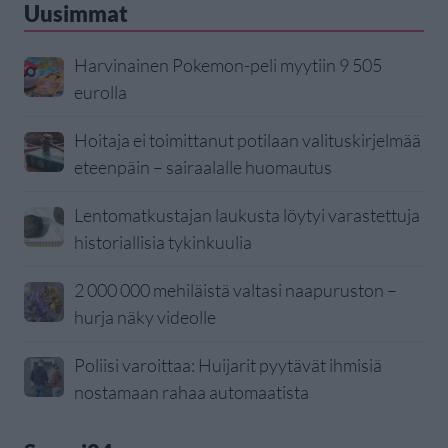
Uusimmat
Harvinainen Pokemon-peli myytiin 9 505
eurolla
Hoitaja ei toimittanut potilaan valituskirjelmää
eteenpäin – sairaalalle huomautus
Lentomatkustajan laukusta löytyi varastettuja
historiallisia tykinkuulia
2 000 000 mehiläistä valtasi naapuruston –
hurja näky videolle
Poliisi varoittaa: Huijarit pyytävät ihmisiä
nostamaan rahaa automaatista