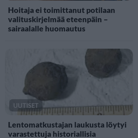
Hoitaja ei toimittanut potilaan
valituskirjelmää eteenpäin –
sairaalalle huomautus
UUTISET
Lentomatkustajan laukusta löytyi
varastettuja historiallisia