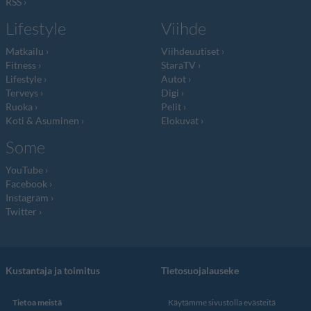
RSS
Lifestyle
Viihde
Matkailu
Viihdeuutiset
Fitness
StaraTV
Lifestyle
Autot
Terveys
Digi
Ruoka
Pelit
Koti & Asuminen
Elokuvat
Some
YouTube
Facebook
Instagram
Twitter
Kustantaja ja toimitus
Tietosuojalauseke
Tietoa meistä
Käytämme sivustolla evästeitä