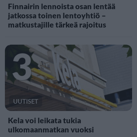
Finnairin lennoista osan lentää
jatkossa toinen lentoyhtiö –
matkustajille tärkeä rajoitus
3
UUTISET
Kela voi leikata tukia
ulkomaanmatkan vuoksi