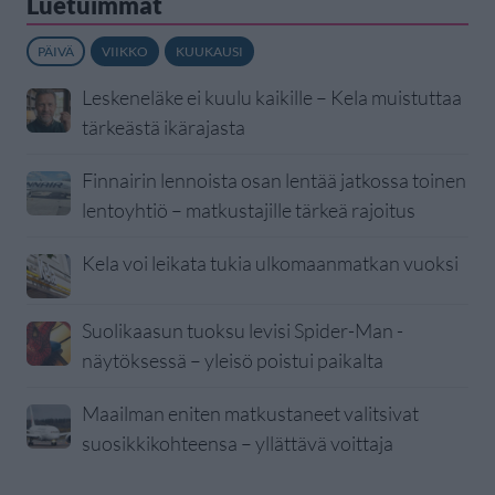
Luetuimmat
PÄIVÄ
VIIKKO
KUUKAUSI
Leskeneläke ei kuulu kaikille – Kela muistuttaa
tärkeästä ikärajasta
Finnairin lennoista osan lentää jatkossa toinen
lentoyhtiö – matkustajille tärkeä rajoitus
Kela voi leikata tukia ulkomaanmatkan vuoksi
Suolikaasun tuoksu levisi Spider-Man -
näytöksessä – yleisö poistui paikalta
Maailman eniten matkustaneet valitsivat
suosikkikohteensa – yllättävä voittaja