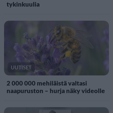
tykinkuulia
UUTISET
2 000 000 mehiläistä valtasi
naapuruston – hurja näky videolle