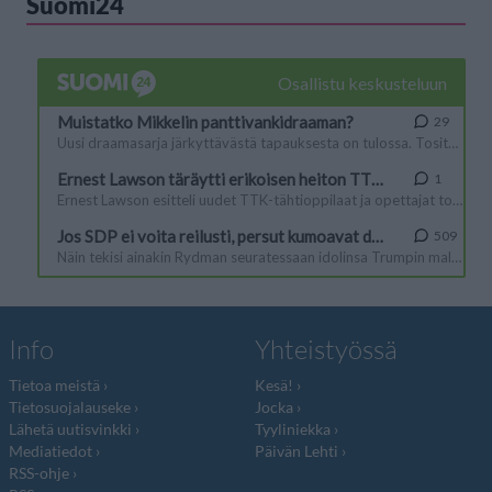
Suomi24
Info
Yhteistyössä
Tietoa meistä
Kesä!
Tietosuojalauseke
Jocka
Lähetä uutisvinkki
Tyyliniekka
Mediatiedot
Päivän Lehti
RSS-ohje