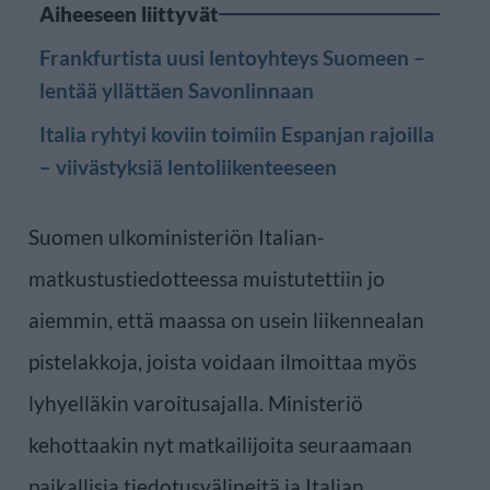
Aiheeseen liittyvät
Frankfurtista uusi lentoyhteys Suomeen –
lentää yllättäen Savonlinnaan
Italia ryhtyi koviin toimiin Espanjan rajoilla
– viivästyksiä lentoliikenteeseen
Suomen ulkoministeriön Italian-
matkustustiedotteessa muistutettiin jo
aiemmin, että maassa on usein liikennealan
pistelakkoja, joista voidaan ilmoittaa myös
lyhyelläkin varoitusajalla. Ministeriö
kehottaakin nyt matkailijoita seuraamaan
paikallisia tiedotusvälineitä ja Italian