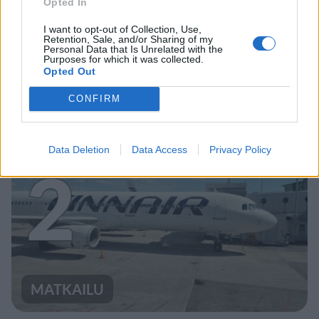
Opted In
UUTISET
I want to opt-out of Collection, Use,
Retention, Sale, and/or Sharing of my
Personal Data that Is Unrelated with the
Purposes for which it was collected.
Leskeneläke ei kuulu kaikille –
Opted Out
Kela muistuttaa tärkeästä
CONFIRM
ikärajasta
Data Deletion
Data Access
Privacy Policy
2
MATKAILU