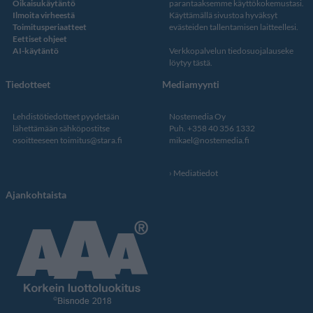
Oikaisukäytäntö
parantaaksemme käyttökokemustasi.
Ilmoita virheestä
Käyttämällä sivustoa hyväksyt
Toimitusperiaatteet
evästeiden tallentamisen laitteellesi.
Eettiset ohjeet
AI-käytäntö
Verkkopalvelun
tiedosuojalauseke
löytyy tästä
.
Tiedotteet
Mediamyynti
Lehdistötiedotteet pyydetään
Nostemedia Oy
lähettämään sähköpostitse
Puh. +358 40 356 1332
osoitteeseen
toimitus@stara.fi
mikael@nostemedia.fi
Mediatiedot
Ajankohtaista