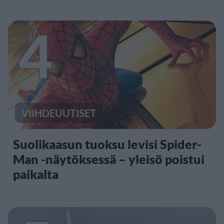
4
VIIHDEUUTISET
Suolikaasun tuoksu levisi Spider-
Man -näytöksessä – yleisö poistui
paikalta