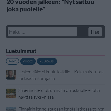
20 vuoden jälkeen: ”Nyt sattuu
joka puolelle”
Luetuimmat
PÄIVÄ
VIIKKO
KUUKAUSI
Leskeneläke ei kuulu kaikille – Kela muistuttaa
tärkeästä ikärajasta
Sääennuste ulottuu nyt marraskuulle – tältä
näyttää syksyn sää
Finnairin lennoista osan lentää jatkossa toinen