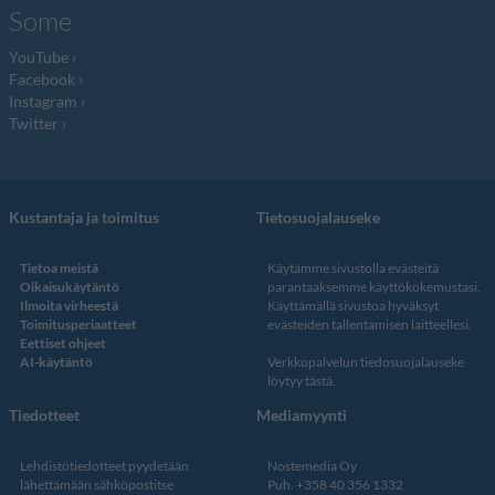
Some
YouTube
Facebook
Instagram
Twitter
Kustantaja ja toimitus
Tietosuojalauseke
Tietoa meistä
Käytämme sivustolla evästeitä
Oikaisukäytäntö
parantaaksemme käyttökokemustasi.
Ilmoita virheestä
Käyttämällä sivustoa hyväksyt
Toimitusperiaatteet
evästeiden tallentamisen laitteellesi.
Eettiset ohjeet
AI-käytäntö
Verkkopalvelun
tiedosuojalauseke
löytyy tästä
.
Tiedotteet
Mediamyynti
Lehdistötiedotteet pyydetään
Nostemedia Oy
lähettämään sähköpostitse
Puh. +358 40 356 1332