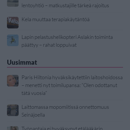
lentoyhtiö – matkustajille tärkeä rajoitus
Kela muuttaa terapiakäytäntöä
Lapin pelastushelikopteri Aslakin toiminta
päättyy – rahat loppuivat
Uusimmat
Paris Hiltonia hyväksikäytettiin laitoshoidossa
– menetti nyt toimilupansa: ”Olen odottanut
tätä vuosia”
Laittomassa mopomiitissä onnettomuus
Seinäjoella
Työnantaja ei hyväksynyt etälääkärin