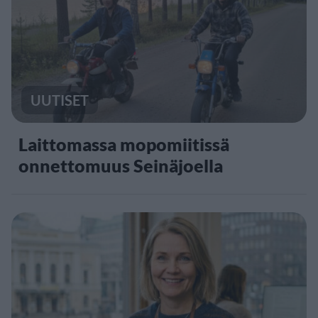
UUTISET
Laittomassa mopomiitissä
onnettomuus Seinäjoella