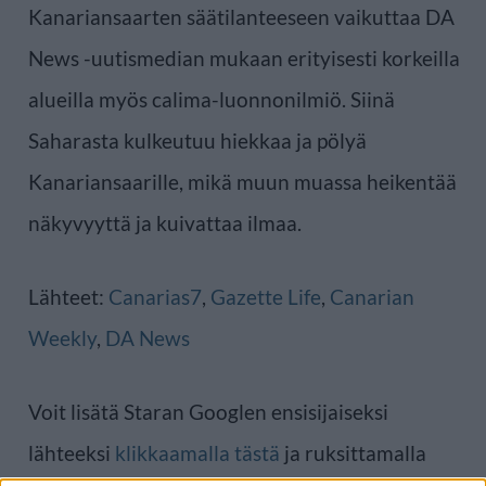
Kanariansaarten säätilanteeseen vaikuttaa DA
News -uutismedian mukaan erityisesti korkeilla
alueilla myös calima-luonnonilmiö. Siinä
Saharasta kulkeutuu hiekkaa ja pölyä
Kanariansaarille, mikä muun muassa heikentää
näkyvyyttä ja kuivattaa ilmaa.
Lähteet:
Canarias7
,
Gazette Life
,
Canarian
Weekly
,
DA News
Voit lisätä Staran Googlen ensisijaiseksi
lähteeksi
klikkaamalla tästä
ja ruksittamalla