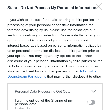
laatikon. Voit myös lukea lisää tähän artikkeliin
Stara -
Do Not Process My Personal Information
liittyvistä teemoista ja aiheista, kuten
helle
,
Kanariansaaret
,
sirocco
tai laajemmin samasta
If you wish to opt-out of the sale, sharing to third parties, or
processing of your personal or sensitive information for
aihealueesta
Matkailu
-osioistamme.
targeted advertising by us, please use the below opt-out
section to confirm your selection. Please note that after your
opt-out request is processed you may continue seeing
Ilmoita virheestä
·
Tietoa meistä
·
Toimitusperiaatteet
interest-based ads based on personal information utilized by
us or personal information disclosed to third parties prior to
your opt-out. You may separately opt-out of the further
disclosure of your personal information by third parties on the
IAB’s list of downstream participants. This information may
also be disclosed by us to third parties on the
IAB’s List of
Downstream Participants
that may further disclose it to other
third parties.
Personal Data Processing Opt Outs
I want to opt-out of the Sharing of my
personal data.
Opted In