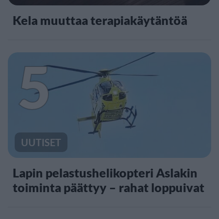
Kela muuttaa terapiakäytäntöä
5
UUTISET
Lapin pelastushelikopteri Aslakin
toiminta päättyy – rahat loppuivat