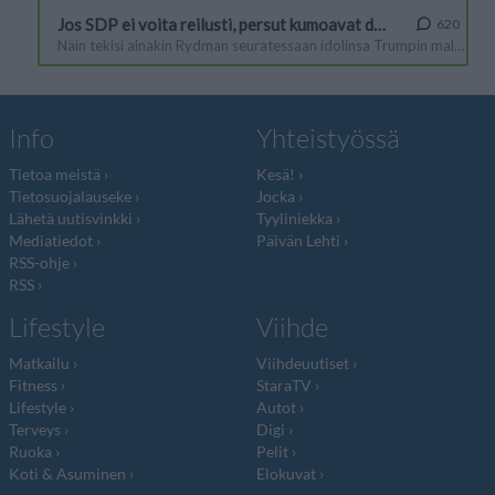
Info
Yhteistyössä
Tietoa meistä
Kesä!
Tietosuojalauseke
Jocka
Lähetä uutisvinkki
Tyyliniekka
Mediatiedot
Päivän Lehti
RSS-ohje
RSS
Lifestyle
Viihde
Matkailu
Viihdeuutiset
Fitness
StaraTV
Lifestyle
Autot
Terveys
Digi
Ruoka
Pelit
Koti & Asuminen
Elokuvat