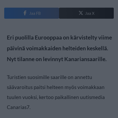
Jaa FB
Jaa X
Eri puolilla Eurooppaa on kärvistelty viime
päivinä voimakkaiden helteiden keskellä.
Nyt tilanne on levinnyt Kanariansaarille.
Turistien suosimille saarille on annettu
säävaroitus paitsi helteen myös voimakkaan
tuulen vuoksi, kertoo paikallinen uutismedia
Canarias7.