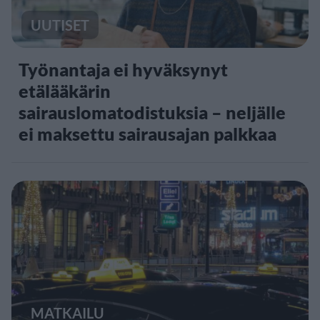
UUTISET
Työnantaja ei hyväksynyt
etälääkärin
sairauslomatodistuksia – neljälle
ei maksettu sairausajan palkkaa
MATKAILU