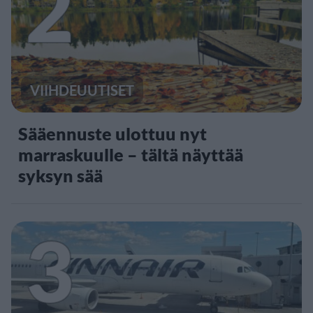
2
VIIHDEUUTISET
Sääennuste ulottuu nyt
marraskuulle – tältä näyttää
syksyn sää
3