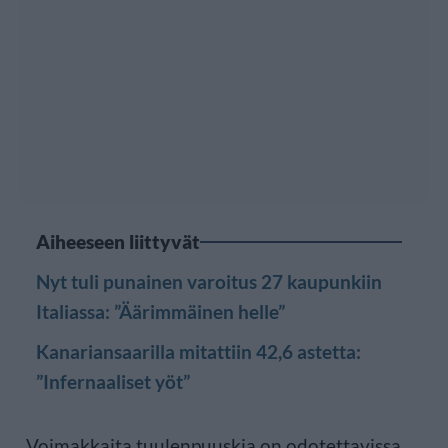
Aiheeseen liittyvät
Nyt tuli punainen varoitus 27 kaupunkiin
Italiassa: ”Äärimmäinen helle”
Kanariansaarilla mitattiin 42,6 astetta:
”Infernaaliset yöt”
Voimakkaita tuulenpuuskia on odotettavissa