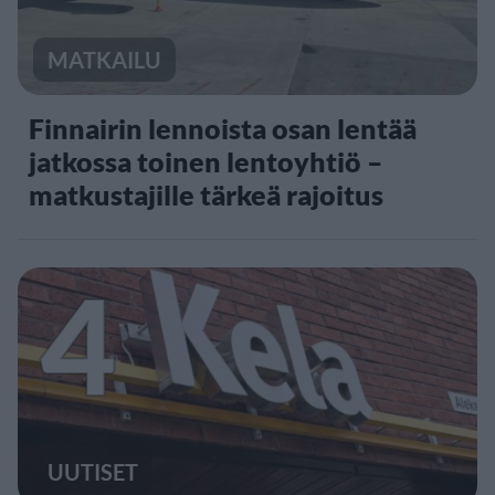
MATKAILU
Finnairin lennoista osan lentää
jatkossa toinen lentoyhtiö –
matkustajille tärkeä rajoitus
4
UUTISET