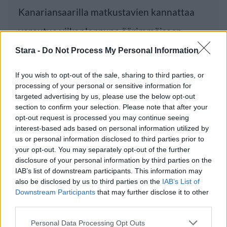
Kanariansaarilla matkustavien kannattaa
varautua viikonloppuna äärimmäiseen
säähän. Kanarialle ennustetaan lähipäiviksi
Stara -
Do Not Process My Personal Information
If you wish to opt-out of the sale, sharing to third parties, or
processing of your personal or sensitive information for
Luetuimmat
targeted advertising by us, please use the below opt-out
section to confirm your selection. Please note that after your
opt-out request is processed you may continue seeing
PÄIVÄ
VIIKKO
KUUKAUSI
interest-based ads based on personal information utilized by
Leskeneläke ei kuulu kaikille – Kela
us or personal information disclosed to third parties prior to
muistuttaa tärkeästä ikärajasta
your opt-out. You may separately opt-out of the further
disclosure of your personal information by third parties on the
Finnairin lennoista osan lentää jatkossa
IAB’s list of downstream participants. This information may
toinen lentoyhtiö – matkustajille tärkeä
also be disclosed by us to third parties on the
IAB’s List of
Downstream Participants
that may further disclose it to other
rajoitus
third parties.
Sääennuste ulottuu nyt marraskuulle – tältä
Personal Data Processing Opt Outs
näyttää syksyn sää