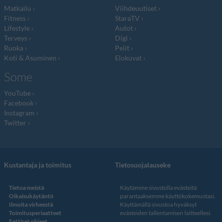
Matkailu
Viihdeuutiset
Fitness
StaraTV
Lifestyle
Autot
Terveys
Digi
Ruoka
Pelit
Koti & Asuminen
Elokuvat
Some
YouTube
Facebook
Instagram
Twitter
Kustantaja ja toimitus
Tietosuojalauseke
Tietoa meistä
Käytämme sivustolla evästeitä
Oikaisukäytäntö
parantaaksemme käyttökokemustasi.
Ilmoita virheestä
Käyttämällä sivustoa hyväksyt
Toimitusperiaatteet
evästeiden tallentamisen laitteellesi.
Eettiset ohjeet