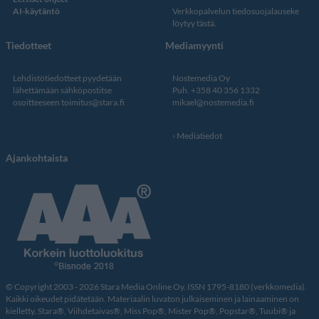
AI-käytäntö
Verkkopalvelun
tiedosuojalauseke
löytyy tästä
.
Tiedotteet
Mediamyynti
Lehdistötiedotteet pyydetään
Nostemedia Oy
lähettämään sähköpostitse
Puh. +358 40 356 1332
osoitteeseen
toimitus@stara.fi
mikael@nostemedia.fi
Mediatiedot
Ajankohtaista
© Copyright 2003 - 2026 Stara Media Online Oy. ISSN 1795-8180 (verkkomedia).
Kaikki oikeudet pidätetään. Materiaalin luvaton julkaiseminen ja lainaaminen on
kielletty. Stara®, Viihdetaivas®, Miss Pop®, Mister Pop®, Popstar®, Tuubi® ja