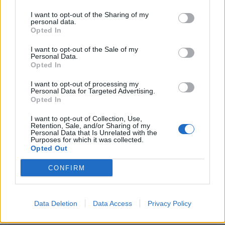
I want to opt-out of the Sharing of my
Kela voi leikata tukia ulkomaanmatkan
personal data.
vuoksi
Opted In
Suolikaasun tuoksu levisi Spider-Man -
I want to opt-out of the Sale of my
Personal Data.
näytöksessä – yleisö poistui paikalta
Opted In
I want to opt-out of processing my
Personal Data for Targeted Advertising.
Opted In
I want to opt-out of Collection, Use,
Retention, Sale, and/or Sharing of my
Personal Data that Is Unrelated with the
Purposes for which it was collected.
Opted Out
CONFIRM
Data Deletion
Data Access
Privacy Policy
Uutiset