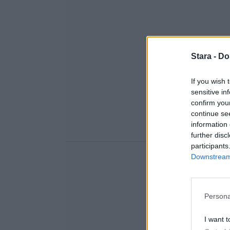
Stara -
Do
If you wish 
sensitive in
confirm you
continue se
information 
further disc
participants
Downstream 
Persona
I want t