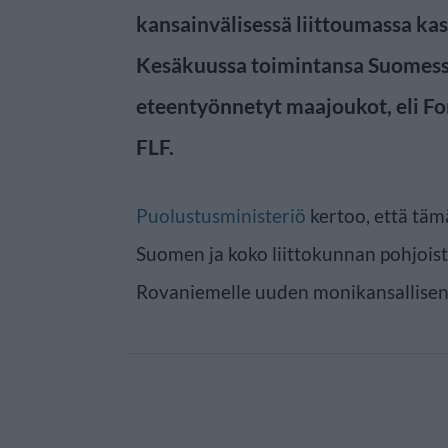
kansainvälisessä liittoumassa ka
Kesäkuussa toimintansa Suomessa
eteentyönnetyt maajoukot, eli F
FLF.
Puolustusministeriö
kertoo, että täm
Suomen ja koko liittokunnan pohjoist
Rovaniemelle uuden monikansallisen