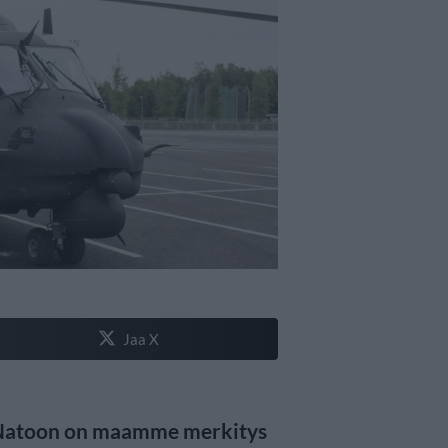
Jaa X
o Natoon on maamme merkitys