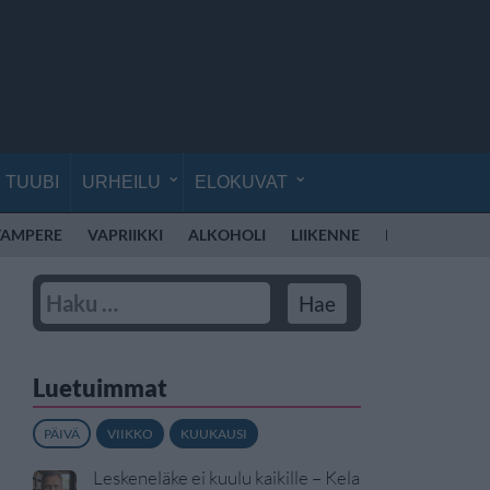
TUUBI
URHEILU
ELOKUVAT
TAMPERE
VAPRIIKKI
ALKOHOLI
LIIKENNE
POLIISI SUOMI
Luetuimmat
PÄIVÄ
VIIKKO
KUUKAUSI
Leskeneläke ei kuulu kaikille – Kela