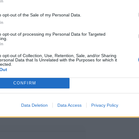
In
o opt-out of the Sale of my Personal Data.
In
to opt-out of processing my Personal Data for Targeted
ing.
iin virallisesti lauantaina 6.
In
uodostuu Ruotsin johtamasta
o opt-out of Collection, Use, Retention, Sale, and/or Sharing
ersonal Data that Is Unrelated with the Purposes for which it
lected.
oitetusta monikansallisesta
Out
CONFIRM
ä vahvistaa Suomen ja koko
Data Deletion
Data Access
Privacy Policy
uston puolustusta.