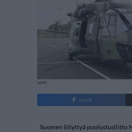
NH90
Jaa FB
Suomen liityttyä puolustusliitt