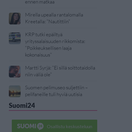
ennen matkaa
Mirella upealla rantalomalla
Kreetalla: ”Nautittiin”
KRP tutki epäiltyä
yrityssalaisuuden rikkomista:
”Poikkeuksellisen laaja
kokonaisuus”
Martti Syrjä: ”Ei sillä soittotaidolla
niin väliä ole”
Suomen pelimuseo suljettiin –
pelifaneille tuli hyviä uutisia
Suomi24