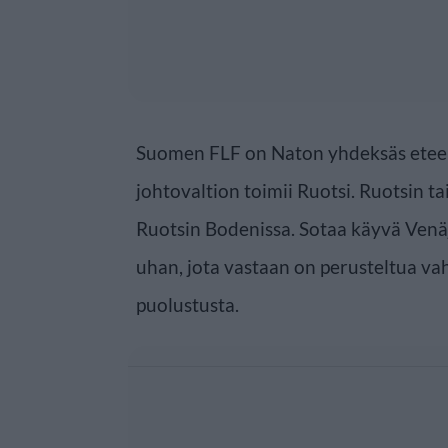
Suomen FLF on Naton yhdeksäs eteen 
johtovaltion toimii Ruotsi. Ruotsin ta
Ruotsin Bodenissa. Sotaa käyvä Venä
uhan, jota vastaan on perusteltua va
puolustusta.