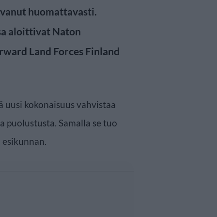
svanut huomattavasti.
 aloittivat Naton
orward Land Forces Finland
ä uusi kokonaisuus vahvistaa
a puolustusta. Samalla se tuo
 esikunnan.