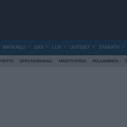
MATKAILU
DIGI
LUX
UUTISET
STARATV
YRITYS
EPPU NORMAALI
MARTTI SYRJÄ
PELAAMINEN