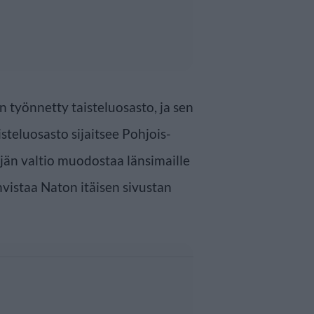
työnnetty taisteluosasto, ja sen
isteluosasto sijaitsee Pohjois-
jän valtio muodostaa länsimaille
hvistaa Naton itäisen sivustan