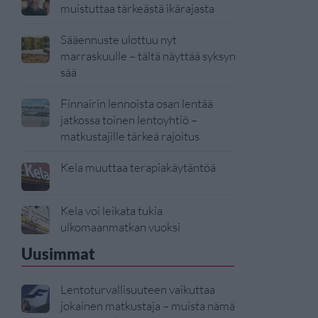
muistuttaa tärkeästä ikärajasta
Sääennuste ulottuu nyt
marraskuulle – tältä näyttää syksyn
sää
Finnairin lennoista osan lentää
jatkossa toinen lentoyhtiö –
matkustajille tärkeä rajoitus
Kela muuttaa terapiakäytäntöä
Kela voi leikata tukia
ulkomaanmatkan vuoksi
Uusimmat
Lentoturvallisuuteen vaikuttaa
jokainen matkustaja – muista nämä