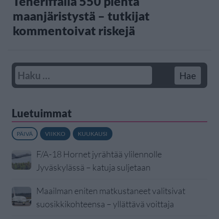
Teneriffalla 550 pientä
maanjäristystä – tutkijat
kommentoivat riskejä
Luetuimmat
PÄIVÄ
VIIKKO
KUUKAUSI
F/A-18 Hornet jyrähtää ylilennolle
Jyväskylässä – katuja suljetaan
Maailman eniten matkustaneet valitsivat
suosikkikohteensa – yllättävä voittaja