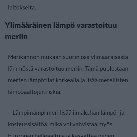
laitokselta.
Ylimääräinen lämpö varastoituu
meriin
Merikannon mukaan suurin osa ylimääräisestä
lämmöstä varastoituu meriin. Tämä puolestaan
merten lämpötilat korkealla ja lisää merellisten
lämpöaaltojen riskiä.
– Lämpimämpi meri lisää ilmakehän lämpö- ja
kosteussisältöä, mikä voi vahvistaa myös
Euroopan helleaaltoja ja kasvattaa niiden