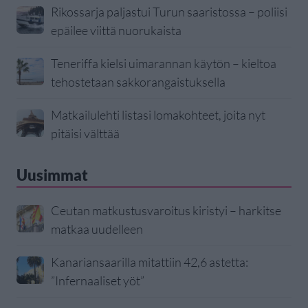
Rikossarja paljastui Turun saaristossa – poliisi
epäilee viittä nuorukaista
Teneriffa kielsi uimarannan käytön – kieltoa
tehostetaan sakkorangaistuksella
Matkailulehti listasi lomakohteet, joita nyt
pitäisi välttää
Uusimmat
Ceutan matkustusvaroitus kiristyi – harkitse
matkaa uudelleen
Kanariansaarilla mitattiin 42,6 astetta:
”Infernaaliset yöt”