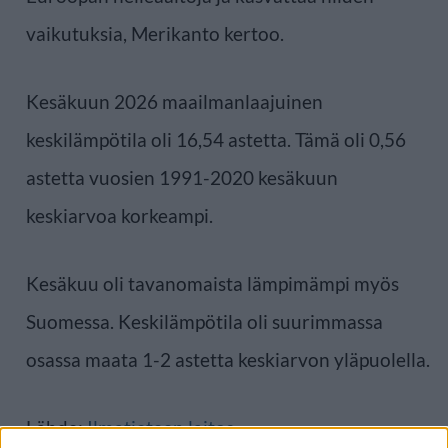
vaikutuksia, Merikanto kertoo.
Kesäkuun 2026 maailmanlaajuinen
keskilämpötila oli 16,54 astetta. Tämä oli 0,56
astetta vuosien 1991-2020 kesäkuun
keskiarvoa korkeampi.
Kesäkuu oli tavanomaista lämpimämpi myös
Suomessa. Keskilämpötila oli suurimmassa
osassa maata 1-2 astetta keskiarvon yläpuolella.
Lähde:
Ilmatieteen laitos