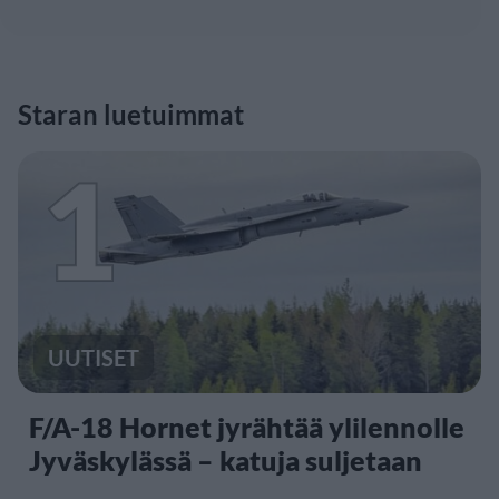
Staran luetuimmat
1
UUTISET
F/A-18 Hornet jyrähtää ylilennolle
Jyväskylässä – katuja suljetaan