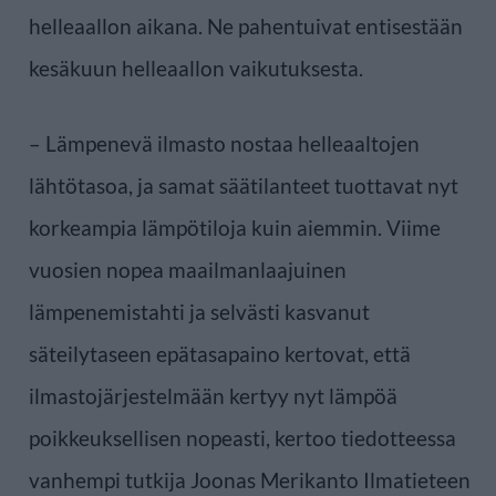
helleaallon aikana. Ne pahentuivat entisestään
kesäkuun helleaallon vaikutuksesta.
– Lämpenevä ilmasto nostaa helleaaltojen
lähtötasoa, ja samat säätilanteet tuottavat nyt
korkeampia lämpötiloja kuin aiemmin. Viime
vuosien nopea maailmanlaajuinen
lämpenemistahti ja selvästi kasvanut
säteilytaseen epätasapaino kertovat, että
ilmastojärjestelmään kertyy nyt lämpöä
poikkeuksellisen nopeasti, kertoo tiedotteessa
vanhempi tutkija Joonas Merikanto Ilmatieteen