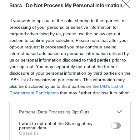
Stara -
Do Not Process My Personal Information
Voit lisätä Staran Googlen ensisijaiseksi
If you wish to opt-out of the sale, sharing to third parties, or
lähteeksi
klikkaamalla tästä
ja ruksittamalla
processing of your personal or sensitive information for
targeted advertising by us, please use the below opt-out
laatikon. Voit myös lukea lisää tähän artikkeliin
section to confirm your selection. Please note that after your
opt-out request is processed you may continue seeing
liittyvistä teemoista ja aiheista, kuten
Eurooppa
,
interest-based ads based on personal information utilized by
us or personal information disclosed to third parties prior to
helle
tai laajemmin samasta aihealueesta
your opt-out. You may separately opt-out of the further
Uutiset
-osioistamme.
disclosure of your personal information by third parties on the
IAB’s list of downstream participants. This information may
also be disclosed by us to third parties on the
IAB’s List of
Downstream Participants
that may further disclose it to other
Ilmoita virheestä
·
Tietoa meistä
·
Toimitusperiaatteet
third parties.
Personal Data Processing Opt Outs
I want to opt-out of the Sharing of my
personal data.
Opted In