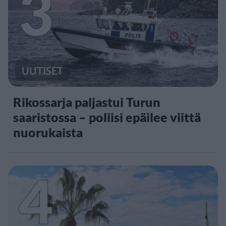
3
UUTISET
Rikossarja paljastui Turun
saaristossa – poliisi epäilee viittä
nuorukaista
4