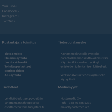
YouTube
Facebook
Instagram
Twitter
Kustantaja ja toimitus
Tietosuojalauseke
Tietoa meistä
Käytämme sivustolla evästeitä
Oikaisukäytäntö
parantaaksemme käyttökokemustasi.
Ilmoita virheestä
Käyttämällä sivustoa hyväksyt
Toimitusperiaatteet
evästeiden tallentamisen laitteellesi.
Eettiset ohjeet
AI-käytäntö
Verkkopalvelun
tiedosuojalauseke
löytyy tästä
.
Tiedotteet
Mediamyynti
Lehdistötiedotteet pyydetään
Nostemedia Oy
lähettämään sähköpostitse
Puh. +358 40 356 1332
osoitteeseen
toimitus@stara.fi
mikael@nostemedia.fi