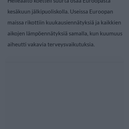
Helleaalto koetteli suurta osaa Euroopasta
kesäkuun jälkipuoliskolla. Useissa Euroopan
maissa rikottiin kuukausiennätyksiä ja kaikkien
aikojen lämpöennätyksiä samalla, kun kuumuus
aiheutti vakavia terveysvaikutuksia.