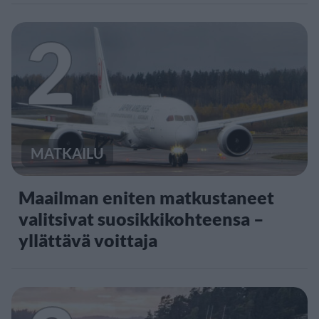
2
MATKAILU
Maailman eniten matkustaneet
valitsivat suosikkikohteensa –
yllättävä voittaja