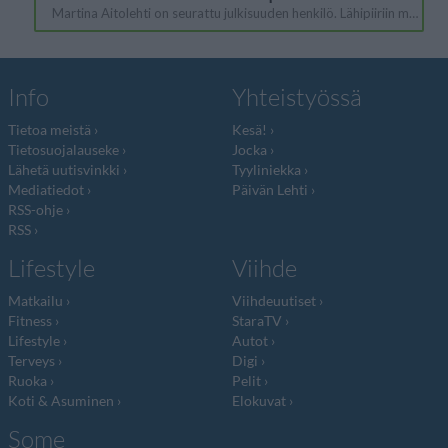
Info
Yhteistyössä
Tietoa meistä
Kesä!
Tietosuojalauseke
Jocka
Lähetä uutisvinkki
Tyyliniekka
Mediatiedot
Päivän Lehti
RSS-ohje
RSS
Lifestyle
Viihde
Matkailu
Viihdeuutiset
Fitness
StaraTV
Lifestyle
Autot
Terveys
Digi
Ruoka
Pelit
Koti & Asuminen
Elokuvat
Some