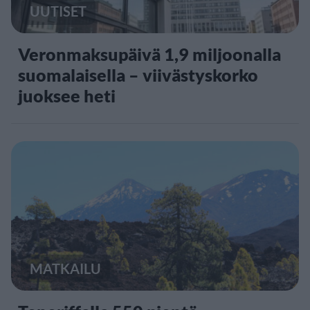
UUTISET
Veronmaksupäivä 1,9 miljoonalla
suomalaisella – viivästyskorko
juoksee heti
MATKAILU