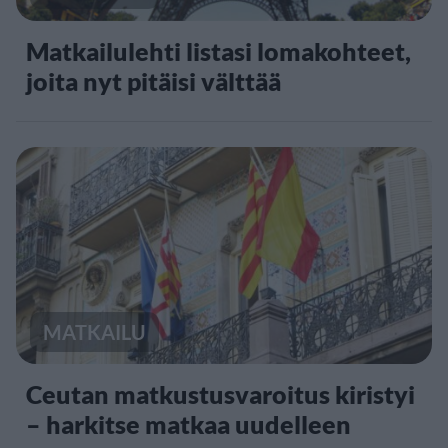
Matkailulehti listasi lomakohteet,
joita nyt pitäisi välttää
MATKAILU
Ceutan matkustusvaroitus kiristyi
– harkitse matkaa uudelleen