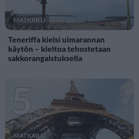
MATKAILU
Teneriffa kielsi uimarannan
käytön – kieltoa tehostetaan
sakkorangaistuksella
5
MATKAILU