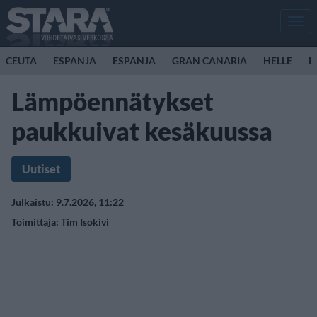
Men
CEUTA
ESPANJA
ESPANJA
GRAN CANARIA
HELLE
K
Lämpöennätykset
paukkuivat kesäkuussa
Uutiset
Julkaistu: 9.7.2026, 11:22
Toimittaja:
Tim Isokivi