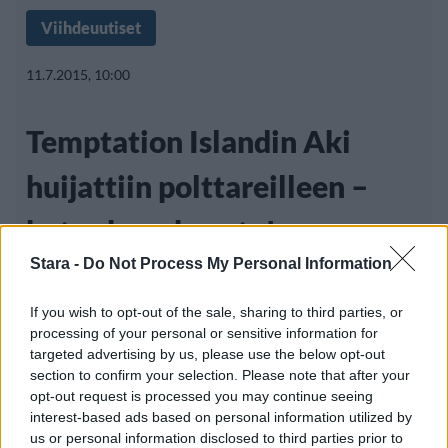
Viihdeuutiset
11.7.2015, 10:00
Temptation Islandin Aki
huijattiin polttareilleen –
katso kuvakooste!
Stara -
Do Not Process My Personal Information
Suositusta Temptation Island -realitysarjasta
If you wish to opt-out of the sale, sharing to third parties, or
processing of your personal or sensitive information for
tunnetuksi tullut Aki ”Kettu kolossa”
targeted advertising by us, please use the below opt-out
section to confirm your selection. Please note that after your
Manninen
opt-out request is processed you may continue seeing
interest-based ads based on personal information utilized by
us or personal information disclosed to third parties prior to