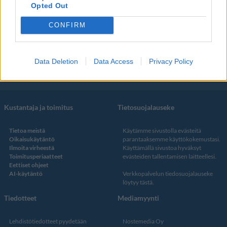
Opted Out
Some
CONFIRM
YouTube
Facebook
Instagram
Data Deletion
Data Access
Privacy Policy
Twitter
Kustantaja ja toimitus
Tietosuojalauseke
Tietoa meistä
Käytämme sivustolla evästeitä
Oikaisukäytäntö
parantaaksemme käyttökokemustasi.
Ilmoita virheestä
Käyttämällä sivustoa hyväksyt
Toimitusperiaatteet
evästeiden tallentamisen laitteellesi.
Eettiset ohjeet
AI-käytäntö
Verkkopalvelun
tiedosuojalauseke
löytyy tästä
.
Tiedotteet
Mediamyynti
Lehdistötiedotteet pyydetään
Nostemedia Oy