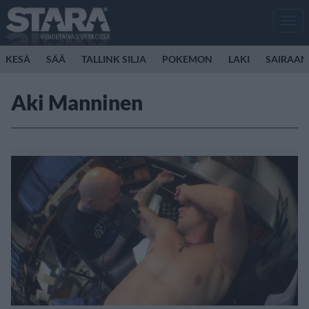
Men
KESÄ
SÄÄ
TALLINK SILJA
POKEMON
LAKI
SAIRAAN
Aki Manninen