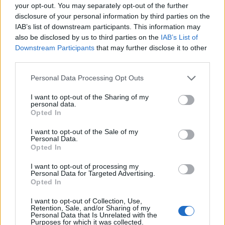
your opt-out. You may separately opt-out of the further
disclosure of your personal information by third parties on the
‹ EDELLISET ARTIKKELIT
IAB’s list of downstream participants. This information may
also be disclosed by us to third parties on the
IAB’s List of
Downstream Participants
that may further disclose it to other
third parties.
Info
Yhteistyössä
Personal Data Processing Opt Outs
Tietoa meistä
Kesä!
Tietosuojalauseke
Jocka
I want to opt-out of the Sharing of my
personal data.
Lähetä uutisvinkki
Tyyliniekka
Opted In
Mediatiedot
Päivän Lehti
RSS-ohje
I want to opt-out of the Sale of my
RSS
Personal Data.
Opted In
Lifestyle
Viihde
I want to opt-out of processing my
Matkailu
Viihdeuutiset
Personal Data for Targeted Advertising.
Opted In
Fitness
StaraTV
Lifestyle
Autot
I want to opt-out of Collection, Use,
Terveys
Digi
Retention, Sale, and/or Sharing of my
Ruoka
Pelit
Personal Data that Is Unrelated with the
Purposes for which it was collected.
Koti & Asuminen
Elokuvat