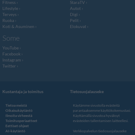
Fitness
StaraTV
Lifestyle
Autot
Terveys
Digi
Ruoka
Pelit
Koti & Asuminen
Elokuvat
Some
YouTube
Facebook
Instagram
Twitter
Kustantaja ja toimitus
Tietosuojalauseke
Tietoa meistä
Käytämme sivustolla evästeitä
Oikaisukäytäntö
parantaaksemme käyttökokemustasi.
Ilmoita virheestä
Käyttämällä sivustoa hyväksyt
Toimitusperiaatteet
evästeiden tallentamisen laitteellesi.
Eettiset ohjeet
AI-käytäntö
Verkkopalvelun
tiedosuojalauseke