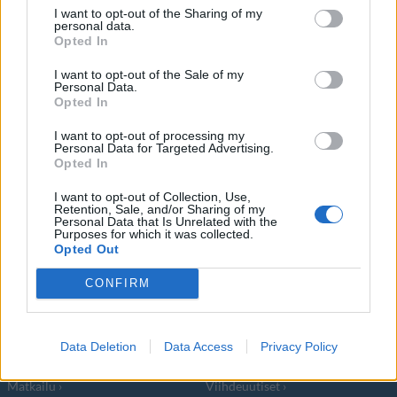
I want to opt-out of the Sharing of my
Suomalaisen Rovio Entertainmentin Angry
personal data.
Opted In
Birds -peleihin perustuva elokuvasarja saa
I want to opt-out of the Sale of my
jatkoa.
Personal Data.
Opted In
I want to opt-out of processing my
Personal Data for Targeted Advertising.
Opted In
I want to opt-out of Collection, Use,
Info
Yhteistyössä
Retention, Sale, and/or Sharing of my
Personal Data that Is Unrelated with the
Purposes for which it was collected.
Tietoa meistä
Kesä!
Opted Out
Tietosuojalauseke
Jocka
Lähetä uutisvinkki
Tyyliniekka
CONFIRM
Mediatiedot
Päivän Lehti
RSS-ohje
RSS
Data Deletion
Data Access
Privacy Policy
Lifestyle
Viihde
Matkailu
Viihdeuutiset