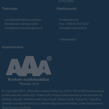
löytyy tästä
.
Tiedotteet
Mediamyynti
Lehdistötiedotteet pyydetään
Nostemedia Oy
lähettämään sähköpostitse
Puh. +358 40 356 1332
osoitteeseen
toimitus@stara.fi
mikael@nostemedia.fi
Mediatiedot
Ajankohtaista
© Copyright 2003 - 2026 Stara Media Online Oy. ISSN 1795-8180 (verkkomedia).
Kaikki oikeudet pidätetään. Materiaalin luvaton julkaiseminen ja lainaaminen on
kielletty. Stara®, Viihdetaivas®, Miss Pop®, Mister Pop®, Popstar®, Tuubi® ja
Jetset® ovat Stara Media Oy:n rekisteröityjä tavaramerkkejä, joiden käyttäminen
ilman lupaa on kielletty.