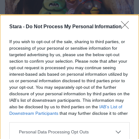
Stara -
Do Not Process My Personal Information
If you wish to opt-out of the sale, sharing to third parties, or
processing of your personal or sensitive information for
targeted advertising by us, please use the below opt-out
Viihdeuutiset
section to confirm your selection. Please note that after your
opt-out request is processed you may continue seeing
interest-based ads based on personal information utilized by
13.4.2025, 7:00
us or personal information disclosed to third parties prior to
your opt-out. You may separately opt-out of the further
Angry Birds 3 -elokuva
disclosure of your personal information by third parties on the
IAB’s list of downstream participants. This information may
also be disclosed by us to third parties on the
IAB’s List of
tulossa – ensi-iltapäivä
Downstream Participants
that may further disclose it to other
third parties.
paljastettiin
Personal Data Processing Opt Outs