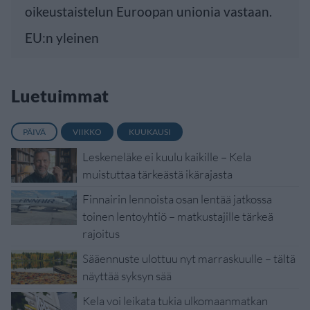
oikeustaistelun Euroopan unionia vastaan.
EU:n yleinen
Luetuimmat
PÄIVÄ
VIIKKO
KUUKAUSI
Leskeneläke ei kuulu kaikille – Kela
muistuttaa tärkeästä ikärajasta
Finnairin lennoista osan lentää jatkossa
toinen lentoyhtiö – matkustajille tärkeä
rajoitus
Sääennuste ulottuu nyt marraskuulle – tältä
näyttää syksyn sää
Kela voi leikata tukia ulkomaanmatkan