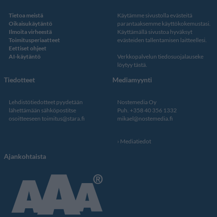
Tietoa meistä
Käytämme sivustolla evästeitä
Oikaisukäytäntö
parantaaksemme käyttökokemustasi.
Ilmoita virheestä
Käyttämällä sivustoa hyväksyt
Toimitusperiaatteet
evästeiden tallentamisen laitteellesi.
Eettiset ohjeet
AI-käytäntö
Verkkopalvelun
tiedosuojalauseke
löytyy tästä
.
Tiedotteet
Mediamyynti
Lehdistötiedotteet pyydetään
Nostemedia Oy
lähettämään sähköpostitse
Puh. +358 40 356 1332
osoitteeseen
toimitus@stara.fi
mikael@nostemedia.fi
Mediatiedot
Ajankohtaista