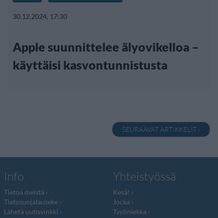
30.12.2024, 17:30
Apple suunnittelee älyovikelloa –
käyttäisi kasvontunnistusta
SEURAAVAT ARTIKKELIT ›
Info
Yhteistyössä
Tietoa meistä
Kesä!
Tietosuojalauseke
Jocka
Lähetä uutisvinkki
Tyyliniekka