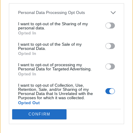
third parties.
Personal Data Processing Opt Outs
I want to opt-out of the Sharing of my
personal data.
Opted In
I want to opt-out of the Sale of my
Personal Data.
Opted In
Digi
Viihdeuutiset
I want to opt-out of processing my
Personal Data for Targeted Advertising.
18.10.2025, 15:00
Opted In
I want to opt-out of Collection, Use,
Retention, Sale, and/or Sharing of my
Brändien nimissä huijataan –
Personal Data that Is Unrelated with the
Purposes for which it was collected.
Microsoft listan kärjessä
Opted Out
CONFIRM