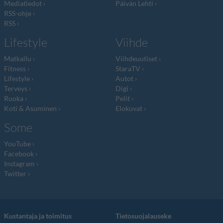
Mediatiedot
Päivän Lehti
RSS-ohje
RSS
Lifestyle
Viihde
Matkailu
Viihdeuutiset
Fitness
StaraTV
Lifestyle
Autot
Terveys
Digi
Ruoka
Pelit
Koti & Asuminen
Elokuvat
Some
YouTube
Facebook
Instagram
Twitter
Kustantaja ja toimitus
Tietosuojalauseke