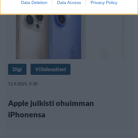
Data Deletion
Data Access
Privacy Policy
Digi
Viihdeuutiset
11.9.2025, 9:30
Apple julkisti ohuimman
iPhonensa