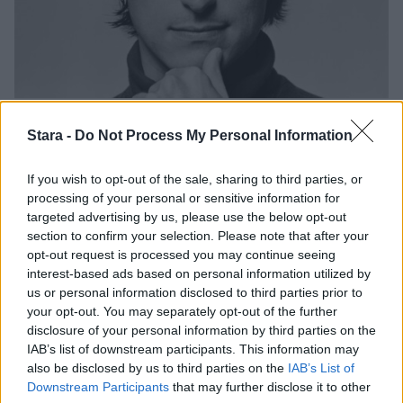
Digi
Viihdeuutiset
Stara -
Do Not Process My Personal Information
28.11.2025, 15:00
If you wish to opt-out of the sale, sharing to third parties, or
processing of your personal or sensitive information for
targeted advertising by us, please use the below opt-out
Applen perustamissopimus
section to confirm your selection. Please note that after your
huutokaupataan – hinta
opt-out request is processed you may continue seeing
interest-based ads based on personal information utilized by
nousemassa pilviin
us or personal information disclosed to third parties prior to
your opt-out. You may separately opt-out of the further
disclosure of your personal information by third parties on the
IAB’s list of downstream participants. This information may
also be disclosed by us to third parties on the
IAB’s List of
Downstream Participants
that may further disclose it to other