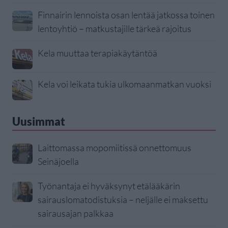
Finnairin lennoista osan lentää jatkossa toinen
lentoyhtiö – matkustajille tärkeä rajoitus
Kela muuttaa terapiakäytäntöä
Kela voi leikata tukia ulkomaanmatkan vuoksi
Uusimmat
Laittomassa mopomiitissä onnettomuus
Seinäjoella
Työnantaja ei hyväksynyt etälääkärin
sairauslomatodistuksia – neljälle ei maksettu
sairausajan palkkaa