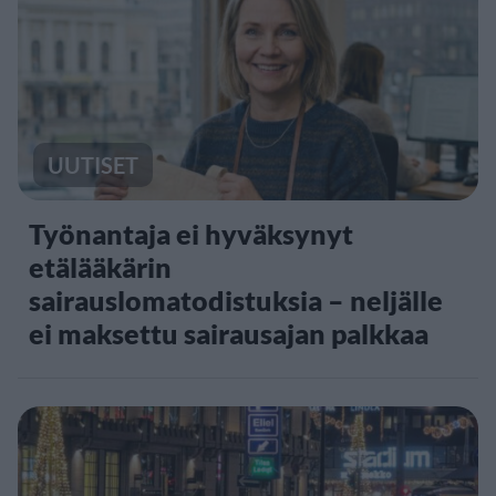
UUTISET
Työnantaja ei hyväksynyt
etälääkärin
sairauslomatodistuksia – neljälle
ei maksettu sairausajan palkkaa