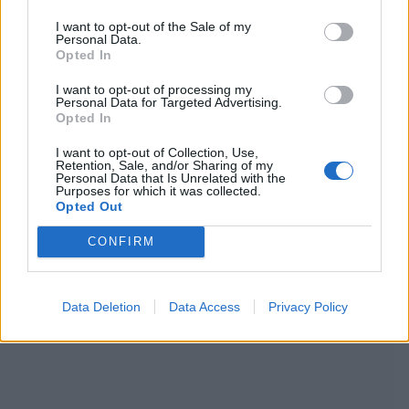
I want to opt-out of the Sale of my
lähteeksi
klikkaamalla tästä
ja ruksittamalla
Personal Data.
Opted In
laatikon. Voit myös lukea lisää tähän artikkeliin
I want to opt-out of processing my
liittyvistä teemoista ja aiheista, kuten
Apple
,
Personal Data for Targeted Advertising.
Opted In
Euroopan unioni
,
iPhone
,
oikeus
tai laajemmin
I want to opt-out of Collection, Use,
Retention, Sale, and/or Sharing of my
samasta aihealueesta
Digi
-osioistamme.
Personal Data that Is Unrelated with the
Purposes for which it was collected.
Opted Out
Ilmoita virheestä
·
Tietoa meistä
·
Toimitusperiaatteet
CONFIRM
Data Deletion
Data Access
Privacy Policy