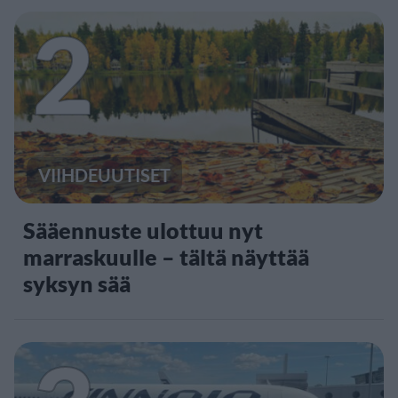
2
VIIHDEUUTISET
Sääennuste ulottuu nyt
marraskuulle – tältä näyttää
syksyn sää