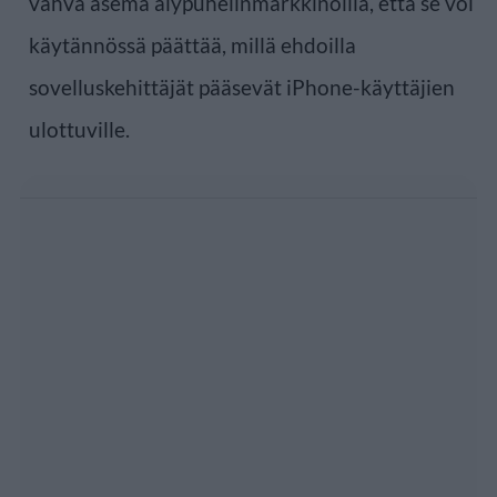
vahva asema älypuhelinmarkkinoilla, että se voi
käytännössä päättää, millä ehdoilla
sovelluskehittäjät pääsevät iPhone-käyttäjien
ulottuville.