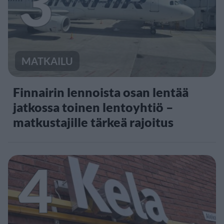
3
MATKAILU
Finnairin lennoista osan lentää
jatkossa toinen lentoyhtiö –
matkustajille tärkeä rajoitus
4