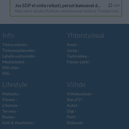
Info
Yhteistyössä
Tietoa meistä
Kesä!
Tietosuojalauseke
Jocka
Lähetä uutisvinkki
Tyyliniekka
Mediatiedot
Päivän Lehti
RSS-ohje
RSS
Lifestyle
Viihde
Matkailu
Viihdeuutiset
Fitness
StaraTV
Lifestyle
Autot
Terveys
Digi
Ruoka
Pelit
Koti & Asuminen
Elokuvat