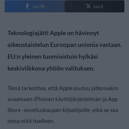
Jaa FB
Jaa X
Teknologiajätti Apple on hävinnyt
oikeustaistelun Euroopan unionia vastaan.
EU:n yleinen tuomioistuin hylkäsi
keskiviikkona yhtiön valituksen.
Tämä tarkoittaa, että Apple joutuu jatkossakin
avaamaan iPhonen käyttöjärjestelmän ja App
Store -sovelluskaupan kilpailijoille, eikä se saa
omia niitä itselleen.