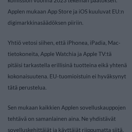
komission vuonna 2023 tekemän päätöksen.
Applen mukaan App Store ja iOS kuuluvat EU:n
digimarkkinasäädöksen piiriin.
Yhtiö vetosi siihen, että iPhonea, iPadia, Mac-
tietokoneita, Apple Watchia ja Apple TV:tä
pitäisi tarkastella erillisinä tuotteina eikä yhtenä
kokonaisuutena. EU-tuomioistuin ei hyväksynyt
tätä perustelua.
Sen mukaan kaikkien Applen sovelluskauppojen
tehtävä on samanlainen aina. Ne yhdistävät
sovelluskehittäjät ja käyttäjät riippumatta siitä,