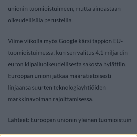
unionin tuomioistuimeen, mutta ainoastaan
oikeudellisilla perusteilla.
Viime viikolla myös Google kärsi tappion EU-
tuomioistuimessa, kun sen valitus 4,1 miljardin
euron kilpailuoikeudellisesta sakosta hylättiin.
Euroopan unioni jatkaa määrätietoisesti
linjaansa suurten teknologiayhtiöiden
markkinavoiman rajoittamisessa.
Lähteet: Euroopan unionin yleinen tuomioistuin