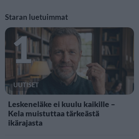
Staran luetuimmat
1
UUTISET
Leskeneläke ei kuulu kaikille –
Kela muistuttaa tärkeästä
ikärajasta