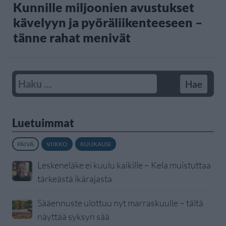
Kunnille miljoonien avustukset
kävelyyn ja pyöräliikenteeseen –
tänne rahat menivät
Luetuimmat
PÄIVÄ
VIIKKO
KUUKAUSI
Leskeneläke ei kuulu kaikille – Kela muistuttaa
tärkeästä ikärajasta
Sääennuste ulottuu nyt marraskuulle – tältä
näyttää syksyn sää