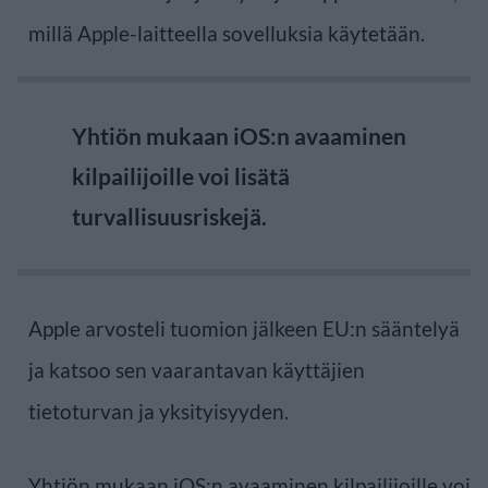
millä Apple-laitteella sovelluksia käytetään.
Yhtiön mukaan iOS:n avaaminen
kilpailijoille voi lisätä
turvallisuusriskejä.
Apple arvosteli tuomion jälkeen EU:n sääntelyä
ja katsoo sen vaarantavan käyttäjien
tietoturvan ja yksityisyyden.
Yhtiön mukaan iOS:n avaaminen kilpailijoille voi