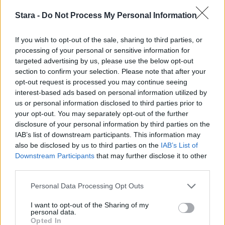
#EUGeneralCourt
dismisses
@Apple
’s
Stara -
Do Not Process My Personal Information
actions regarding its designation as a
If you wish to opt-out of the sale, sharing to third parties, or
gatekeeper in relation to the App Store and
processing of your personal or sensitive information for
targeted advertising by us, please use the below opt-out
iOS
#DMA
👉
https://t.co/kbUaQYY3rR
section to confirm your selection. Please note that after your
opt-out request is processed you may continue seeing
interest-based ads based on personal information utilized by
us or personal information disclosed to third parties prior to
your opt-out. You may separately opt-out of the further
— EU Court of Justice
disclosure of your personal information by third parties on the
IAB’s list of downstream participants. This information may
(@EUCourtPress)
July 8,
also be disclosed by us to third parties on the
IAB’s List of
Downstream Participants
that may further disclose it to other
2026
third parties.
Personal Data Processing Opt Outs
I want to opt-out of the Sharing of my
personal data.
Opted In
Voit lisätä Staran Googlen ensisijaiseksi