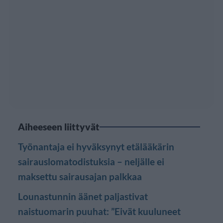
Aiheeseen liittyvät
Työnantaja ei hyväksynyt etälääkärin
sairauslomatodistuksia – neljälle ei
maksettu sairausajan palkkaa
Lounastunnin äänet paljastivat
naistuomarin puuhat: ”Eivät kuuluneet