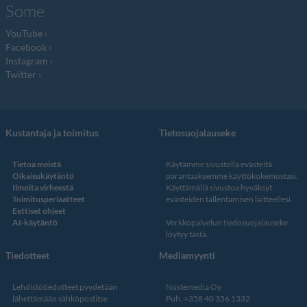
Some
YouTube
Facebook
Instagram
Twitter
Kustantaja ja toimitus
Tietosuojalauseke
Tietoa meistä
Käytämme sivustolla evästeitä
Oikaisukäytäntö
parantaaksemme käyttökokemustasi.
Ilmoita virheestä
Käyttämällä sivustoa hyväksyt
Toimitusperiaatteet
evästeiden tallentamisen laitteellesi.
Eettiset ohjeet
AI-käytäntö
Verkkopalvelun
tiedosuojalauseke
löytyy tästä
.
Tiedotteet
Mediamyynti
Lehdistötiedotteet pyydetään
Nostemedia Oy
lähettämään sähköpostitse
Puh. +358 40 356 1332