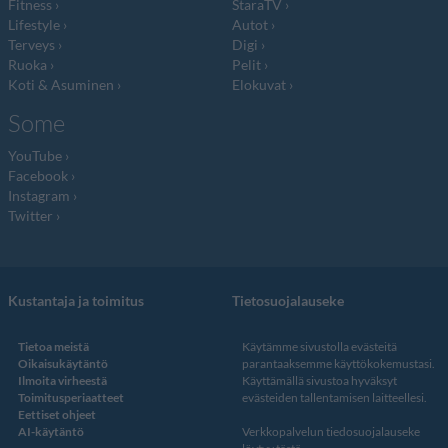
Fitness
StaraTV
Lifestyle
Autot
Terveys
Digi
Ruoka
Pelit
Koti & Asuminen
Elokuvat
Some
YouTube
Facebook
Instagram
Twitter
Kustantaja ja toimitus
Tietosuojalauseke
Tietoa meistä
Käytämme sivustolla evästeitä
Oikaisukäytäntö
parantaaksemme käyttökokemustasi.
Ilmoita virheestä
Käyttämällä sivustoa hyväksyt
Toimitusperiaatteet
evästeiden tallentamisen laitteellesi.
Eettiset ohjeet
AI-käytäntö
Verkkopalvelun
tiedosuojalauseke