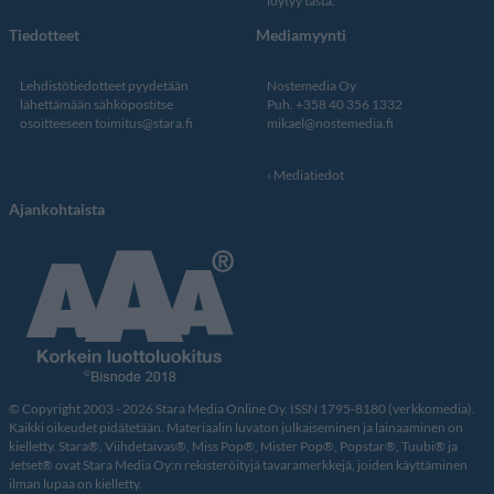
löytyy tästä
.
Tiedotteet
Mediamyynti
Lehdistötiedotteet pyydetään
Nostemedia Oy
lähettämään sähköpostitse
Puh. +358 40 356 1332
osoitteeseen
toimitus@stara.fi
mikael@nostemedia.fi
Mediatiedot
Ajankohtaista
© Copyright 2003 - 2026 Stara Media Online Oy. ISSN 1795-8180 (verkkomedia).
Kaikki oikeudet pidätetään. Materiaalin luvaton julkaiseminen ja lainaaminen on
kielletty. Stara®, Viihdetaivas®, Miss Pop®, Mister Pop®, Popstar®, Tuubi® ja
Jetset® ovat Stara Media Oy:n rekisteröityjä tavaramerkkejä, joiden käyttäminen
ilman lupaa on kielletty.