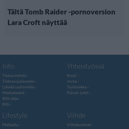
Tältä Tomb Raider -pornoversion
Lara Croft näyttää
Info
Yhteistyössä
Tietoa meistä
Kesä!
Tietosuojalauseke
Jocka
Lähetä uutisvinkki
Tyyliniekka
Mediatiedot
Päivän Lehti
RSS-ohje
RSS
Lifestyle
Viihde
Matkailu
Viihdeuutiset