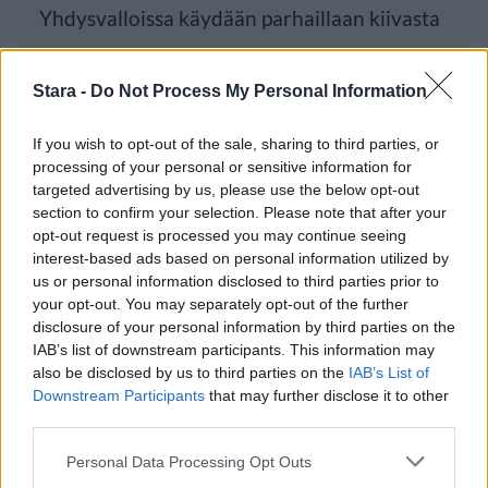
Yhdysvalloissa käydään parhaillaan kiivasta
kampanjointia, kun presidentinvaalit
Stara -
Do Not Process My Personal Information
lähestyvät. Nyt kampanjointiin
If you wish to opt-out of the sale, sharing to third parties, or
processing of your personal or sensitive information for
Luetuimmat
targeted advertising by us, please use the below opt-out
section to confirm your selection. Please note that after your
opt-out request is processed you may continue seeing
PÄIVÄ
VIIKKO
KUUKAUSI
interest-based ads based on personal information utilized by
us or personal information disclosed to third parties prior to
Maailman eniten matkustaneet valitsivat
your opt-out. You may separately opt-out of the further
suosikkikohteensa – yllättävä voittaja
disclosure of your personal information by third parties on the
IAB’s list of downstream participants. This information may
Kela voi leikata tukia ulkomaanmatkan
also be disclosed by us to third parties on the
IAB’s List of
vuoksi
Downstream Participants
that may further disclose it to other
third parties.
F/A-18 Hornet jyrähtää ylilennolle
Jyväskylässä – katuja suljetaan
Personal Data Processing Opt Outs
Moottoripyöräilijä pakeni poliisia – tutkaan