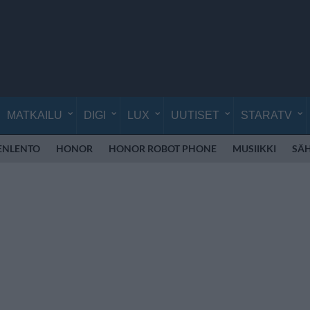
MATKAILU
DIGI
LUX
UUTISET
STARATV
ENLENTO
HONOR
HONOR ROBOT PHONE
MUSIIKKI
SÄ