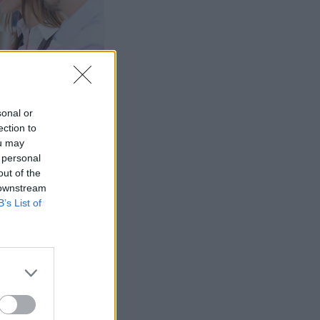
sonal or
ection to
ou may
 personal
out of the
 downstream
B’s List of
 – kuka
tuu lakon