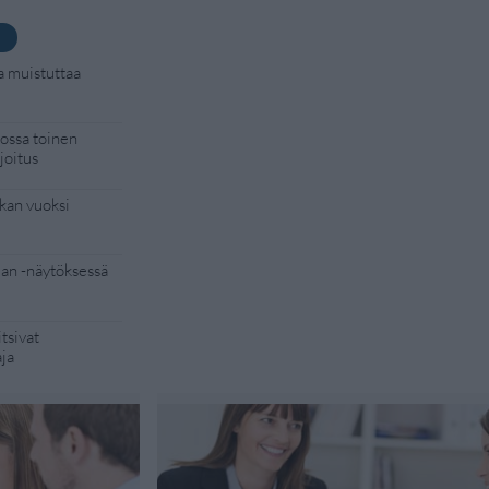
a muistuttaa
kossa toinen
joitus
kan vuoksi
Man -näytöksessä
tsivat
aja