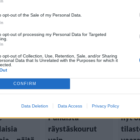
In
o opt-out of the Sale of my Personal Data.
In
to opt-out of processing my Personal Data for Targeted
ing.
In
Koti & Asuminen
Digi
o opt-out of Collection, Use, Retention, Sale, and/or Sharing
ersonal Data that Is Unrelated with the Purposes for which it
Asuminen
Lifestyle
Viihd
lected.
Out
 23:55
15.10.2022, 16:00
4.7.2022,
CONFIRM
rskyt
Nyt tuli vakava
Pidä 
 aiheuttaa
varoitus:
puhel
Data Deletion
Data Access
Privacy Policy
e
Puhdista
nyt on
aisia
räystäskourut
tilast
ja – näitä
vain
vaara