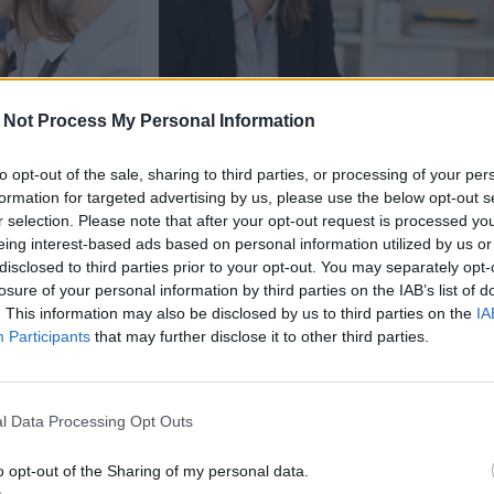
 Not Process My Personal Information
to opt-out of the sale, sharing to third parties, or processing of your per
formation for targeted advertising by us, please use the below opt-out s
Matkailu
r selection. Please note that after your opt-out request is processed y
eing interest-based ads based on personal information utilized by us or
23.3.2023, 13:00
disclosed to third parties prior to your opt-out. You may separately opt-
losure of your personal information by third parties on the IAB’s list of
. This information may also be disclosed by us to third parties on the
IA
Suomessa on lakkobuumi
Participants
that may further disclose it to other third parties.
n
korvaa, jos matka peruun
takia?
l Data Processing Opt Outs
o opt-out of the Sharing of my personal data.