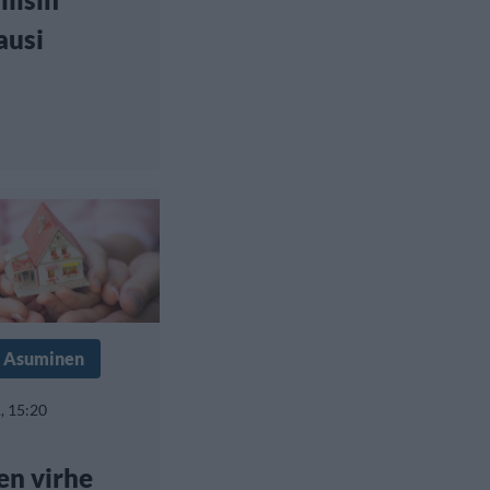
ausi
& Asuminen
, 15:20
en virhe