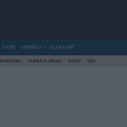
TUUBI
URHEILU
ELOKUVAT
HKÖKITARA
VEIKKAUS ARENA
SYKSY
SÄÄ
HELLE
ITA