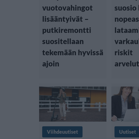
vuotovahingot
suosio
lisääntyivät –
nopeas
putkiremontti
lataam
suositellaan
varkau
tekemään hyvissä
riskit
ajoin
arvelu
Viihdeuutiset
Uutiset