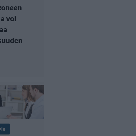
koneen
a voi
aa
suuden
yle