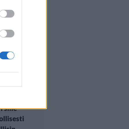
euutiset
 20:00
huolta
imestasi –
 sille
ollisesti
llisin