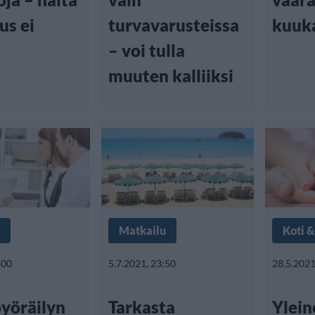
us ei
turvavarusteissa
kuuk
– voi tulla
muuten kalliiksi
Matkailu
Koti 
:00
5.7.2021, 23:50
28.5.2021
yöräilyn
Tarkasta
Ylein