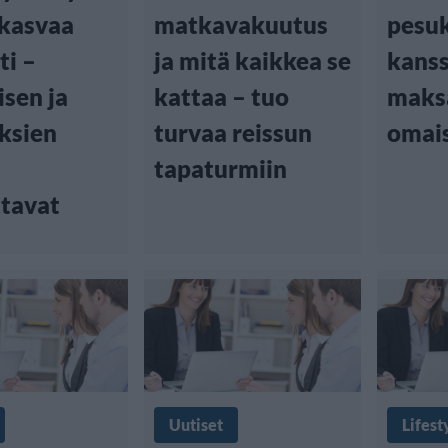
 kasvaa
matkavakuutus
pesu
ti –
ja mitä kaikkea se
kanss
isen ja
kattaa – tuo
maks
ksien
turvaa reissun
omai
tapaturmiin
ttavat
Uutiset
Lifest