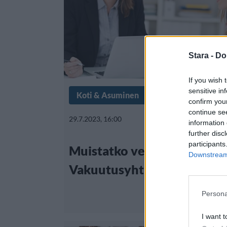
Stara -
Do
If you wish 
sensitive in
Koti & Asuminen
Lifestyle
confirm you
continue se
29.7.2023, 16:00
information 
further disc
participants
Muistatko vesisängyt?
Downstream 
Vakuutusyhtiön painajaine
Persona
I want t