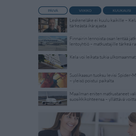
PÄIVÄ
VIIKKO
KUUKAUSI
Leskeneläke ei kuulu kaikille – Kel
tärkeästä ikärajasta
Finnairin lennoista osan lentää jat
lentoyhtiö – matkustajille tärkeä ra
Kela voi leikata tukia ulkomaanmat
Suolikaasun tuoksu levisi Spider-
– yleisö poistui paikalta
Maailman eniten matkustaneet vali
suosikkikohteensa – yllättävä voitt