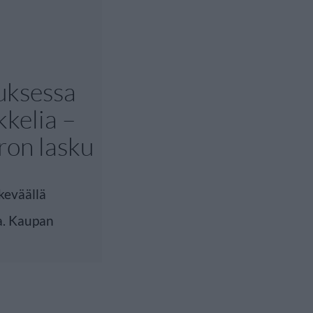
uksessa
kelia –
ron lasku
keväällä
a. Kaupan