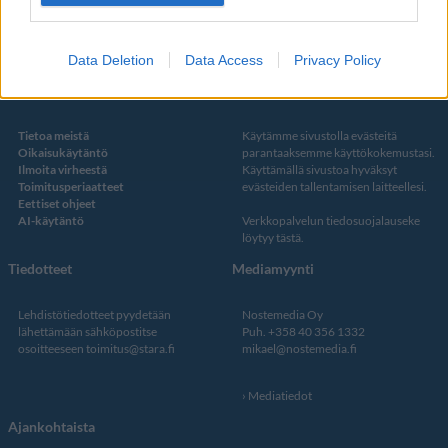
Twitter
Data Deletion
Data Access
Privacy Policy
Kustantaja ja toimitus
Tietosuojalauseke
Tietoa meistä
Käytämme sivustolla evästeitä
Oikaisukäytäntö
parantaaksemme käyttökokemustasi.
Ilmoita virheestä
Käyttämällä sivustoa hyväksyt
Toimitusperiaatteet
evästeiden tallentamisen laitteellesi.
Eettiset ohjeet
AI-käytäntö
Verkkopalvelun
tiedosuojalauseke
löytyy tästä
.
Tiedotteet
Mediamyynti
Lehdistötiedotteet pyydetään
Nostemedia Oy
lähettämään sähköpostitse
Puh. +358 40 356 1332
osoitteeseen
toimitus@stara.fi
mikael@nostemedia.fi
Mediatiedot
Ajankohtaista