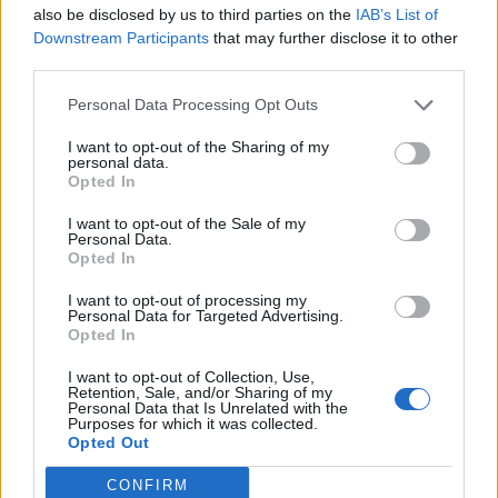
Info
Yhteistyössä
also be disclosed by us to third parties on the
IAB’s List of
Downstream Participants
that may further disclose it to other
Tietoa meistä
Kesä!
third parties.
Tietosuojalauseke
Jocka
Lähetä uutisvinkki
Tyyliniekka
Personal Data Processing Opt Outs
Mediatiedot
Päivän Lehti
RSS-ohje
I want to opt-out of the Sharing of my
personal data.
RSS
Opted In
Lifestyle
Viihde
I want to opt-out of the Sale of my
Personal Data.
Matkailu
Viihdeuutiset
Opted In
Fitness
StaraTV
Lifestyle
Autot
I want to opt-out of processing my
Terveys
Digi
Personal Data for Targeted Advertising.
Opted In
Ruoka
Pelit
Koti & Asuminen
Elokuvat
I want to opt-out of Collection, Use,
Retention, Sale, and/or Sharing of my
Some
Personal Data that Is Unrelated with the
Purposes for which it was collected.
YouTube
Opted Out
Facebook
Instagram
CONFIRM