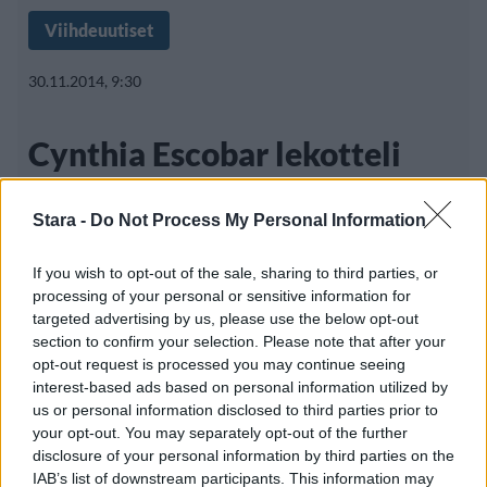
Viihdeuutiset
30.11.2014, 9:30
Cynthia Escobar lekotteli
uima-altaalla
Stara -
Do Not Process My Personal Information
If you wish to opt-out of the sale, sharing to third parties, or
Espanjaa ei tunneta maailmalla supermallien
processing of your personal or sensitive information for
kotimaana, mutta naiskauneutta sielläkin
targeted advertising by us, please use the below opt-out
section to confirm your selection. Please note that after your
riittää.
opt-out request is processed you may continue seeing
interest-based ads based on personal information utilized by
us or personal information disclosed to third parties prior to
your opt-out. You may separately opt-out of the further
disclosure of your personal information by third parties on the
IAB’s list of downstream participants. This information may