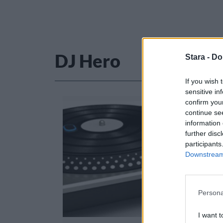
DJ Hero
Stara -
Do
If you wish 
sensitive in
confirm you
continue se
information 
further disc
participants
Downstream 
Persona
I want t