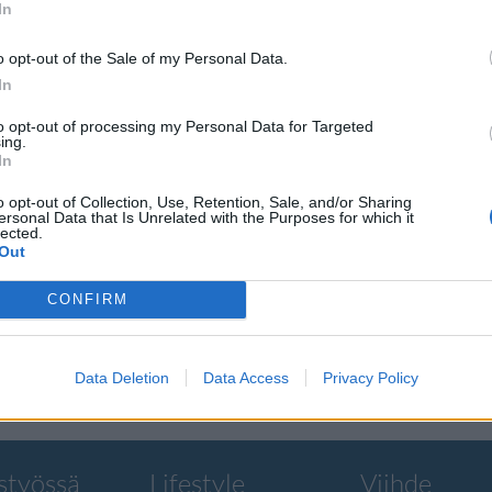
In
o opt-out of the Sale of my Personal Data.
In
to opt-out of processing my Personal Data for Targeted
e
ing.
In
rsio DJ
o opt-out of Collection, Use, Retention, Sale, and/or Sharing
ersonal Data that Is Unrelated with the Purposes for which it
lected.
Out
ikaartiin jo
CONFIRM
Data Deletion
Data Access
Privacy Policy
styössä
Lifestyle
Viihde