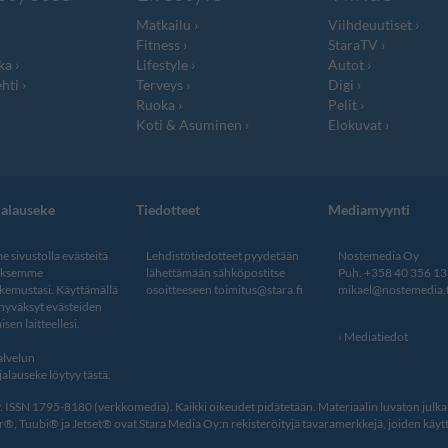
Matkailu
Viihdeuutiset
Fitness
StaraTV
ka
Lifestyle
Autot
hti
Terveys
Digi
Ruoka
Pelit
Koti & Asuminen
Elokuvat
jalauseke
Tiedotteet
Mediamyynti
 sivustolla evästeitä
Lehdistötiedotteet pyydetään
Nostemedia Oy
aksemme
lähettämään sähköpostitse
Puh. +358 40 356 1
kemustasi. Käyttämällä
osoitteeseen
toimitus@stara.fi
mikael@nostemedia.f
 hyväksyt evästeiden
isen laitteellesi.
Mediatiedot
lvelun
alauseke löytyy tästä
.
ISSN 1795-8180 (verkkomedia). Kaikki oikeudet pidätetään. Materiaalin luvaton julkais
, Tuubi® ja Jetset® ovat Stara Media Oy:n rekisteröityjä tavaramerkkejä, joiden käytt