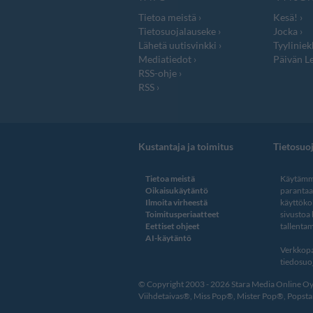
Tietoa meistä
Kesä!
Tietosuojalauseke
Jocka
Lähetä uutisvinkki
Tyyliniek
Mediatiedot
Päivän Le
RSS-ohje
RSS
Kustantaja ja toimitus
Tietosuo
Tietoa meistä
Käytämme
Oikaisukäytäntö
paranta
Ilmoita virheestä
käyttöko
Toimitusperiaatteet
sivustoa
Eettiset ohjeet
tallentam
AI-käytäntö
Verkkopa
tiedosuoj
© Copyright 2003 - 2026 Stara Media Online Oy. 
Viihdetaivas®, Miss Pop®, Mister Pop®, Popstar®