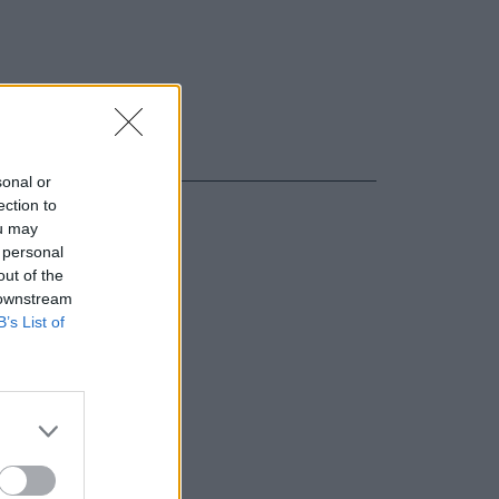
sonal or
ection to
ou may
 personal
out of the
 downstream
B’s List of