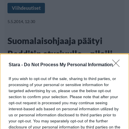
Viihdeuutiset
5.5.2014, 12:30
Suomalaisohjaaja päätyi
Redditin etusivulle – pilaili
mielenosoittajien kanssa
Stara -
Do Not Process My Personal Information
If you wish to opt-out of the sale, sharing to third parties, or
processing of your personal or sensitive information for
Huippusuosittu Reddit-palvelu nimittää
targeted advertising by us, please use the below opt-out
section to confirm your selection. Please note that after your
itseään ”internetin etusivuksi”, sillä se kerää
opt-out request is processed you may continue seeing
väsymättä
interest-based ads based on personal information utilized by
us or personal information disclosed to third parties prior to
your opt-out. You may separately opt-out of the further
disclosure of your personal information by third parties on the