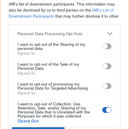
IAB’s list of downstream participants. This information may
also be disclosed by us to third parties on the
IAB’s List of
Info
Yhteistyössä
Downstream Participants
that may further disclose it to other
third parties.
Tietoa meistä
Kesä!
Tietosuojalauseke
Jocka
Personal Data Processing Opt Outs
Lähetä uutisvinkki
Tyyliniekka
I want to opt-out of the Sharing of my
Mediatiedot
Päivän Lehti
personal data.
RSS-ohje
Opted In
RSS
I want to opt-out of the Sale of my
Lifestyle
Viihde
Personal Data.
Opted In
Matkailu
Viihdeuutiset
Fitness
StaraTV
I want to opt-out of processing my
Lifestyle
Autot
Personal Data for Targeted Advertising.
Opted In
Terveys
Digi
Ruoka
Pelit
I want to opt-out of Collection, Use,
Koti & Asuminen
Elokuvat
Retention, Sale, and/or Sharing of my
Personal Data that Is Unrelated with the
Some
Purposes for which it was collected.
Opted Out
YouTube