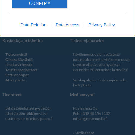
Facebook
CONFIRM
Instagram
Twitter
Data Deletion
Data Access
Privacy Policy
Kustantaja ja toimitus
Tietosuojalauseke
Tietoa meistä
Käytämme sivustolla evästeitä
Oikaisukäytäntö
parantaaksemme käyttökokemustasi.
Ilmoita virheestä
Käyttämällä sivustoa hyväksyt
Toimitusperiaatteet
evästeiden tallentamisen laitteellesi.
Eettiset ohjeet
AI-käytäntö
Verkkopalvelun
tiedosuojalauseke
löytyy tästä
.
Tiedotteet
Mediamyynti
Lehdistötiedotteet pyydetään
Nostemedia Oy
lähettämään sähköpostitse
Puh. +358 40 356 1332
osoitteeseen
toimitus@stara.fi
mikael@nostemedia.fi
Mediatiedot