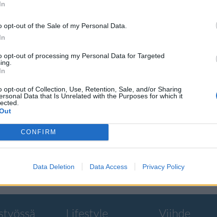
In
o opt-out of the Sale of my Personal Data.
In
to opt-out of processing my Personal Data for Targeted
All I
ing.
In
aleissa
o opt-out of Collection, Use, Retention, Sale, and/or Sharing
ersonal Data that Is Unrelated with the Purposes for which it
lected.
Out
utta musiikkia.
CONFIRM
Data Deletion
Data Access
Privacy Policy
styössä
Lifestyle
Viihde