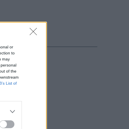
sonal or
ection to
ou may
 personal
out of the
 downstream
B’s List of