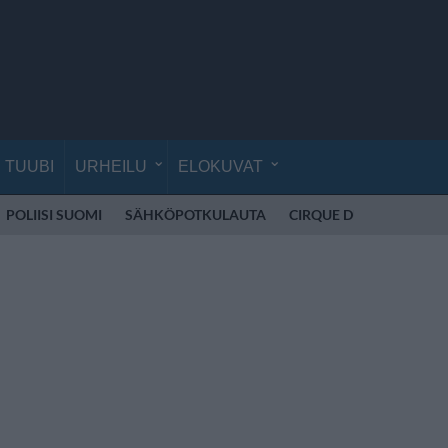
TUUBI
URHEILU
ELOKUVAT
POLIISI SUOMI
SÄHKÖPOTKULAUTA
CIRQUE DU SOLEIL
K