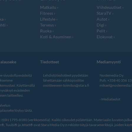
Matkailu
Viihdeuutiset
Fitness
StaraTV
ka
Lifestyle
Autot
hti
Terveys
Digi
Ruoka
Pelit
Koti & Asuminen
Elokuvat
jalauseke
Tiedotteet
Mediamyynti
 sivustolla evästeitä
Lehdistötiedotteet pyydetään
Nostemedia Oy
aksemme
lähettämään sähköpostitse
Puh. +358 40 356 1
kemustasi. Käyttämällä
osoitteeseen
toimitus@stara.fi
mikael@nostemedia.f
 hyväksyt evästeiden
isen laitteellesi.
Mediatiedot
lvelun
alauseke löytyy tästä
.
ISSN 1795-8180 (verkkomedia). Kaikki oikeudet pidätetään. Materiaalin luvaton julkais
, Tuubi® ja Jetset® ovat Stara Media Oy:n rekisteröityjä tavaramerkkejä, joiden käytt