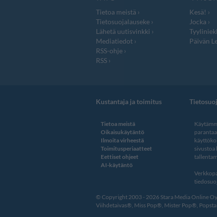
Tietoa meistä
Kesä!
Tietosuojalauseke
Jocka
Lähetä uutisvinkki
Tyyliniek
Mediatiedot
Päivän Le
RSS-ohje
RSS
Kustantaja ja toimitus
Tietosuo
Tietoa meistä
Käytämme
Oikaisukäytäntö
paranta
Ilmoita virheestä
käyttöko
Toimitusperiaatteet
sivustoa
Eettiset ohjeet
tallentam
AI-käytäntö
Verkkopa
tiedosuoj
© Copyright 2003 - 2026 Stara Media Online Oy. 
Viihdetaivas®, Miss Pop®, Mister Pop®, Popstar®