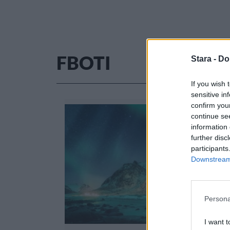
FBOTI
Stara -
Do
If you wish 
sensitive in
confirm you
continue se
information 
further disc
participants
Downstream 
Persona
I want t