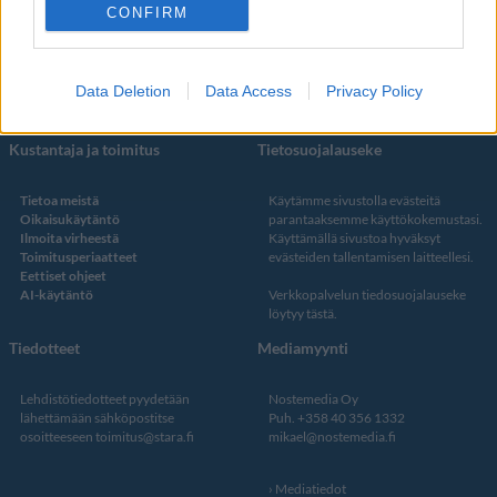
Facebook
CONFIRM
Instagram
Twitter
Data Deletion
Data Access
Privacy Policy
Kustantaja ja toimitus
Tietosuojalauseke
Tietoa meistä
Käytämme sivustolla evästeitä
Oikaisukäytäntö
parantaaksemme käyttökokemustasi.
Ilmoita virheestä
Käyttämällä sivustoa hyväksyt
Toimitusperiaatteet
evästeiden tallentamisen laitteellesi.
Eettiset ohjeet
AI-käytäntö
Verkkopalvelun
tiedosuojalauseke
löytyy tästä
.
Tiedotteet
Mediamyynti
Lehdistötiedotteet pyydetään
Nostemedia Oy
lähettämään sähköpostitse
Puh. +358 40 356 1332
osoitteeseen
toimitus@stara.fi
mikael@nostemedia.fi
Mediatiedot