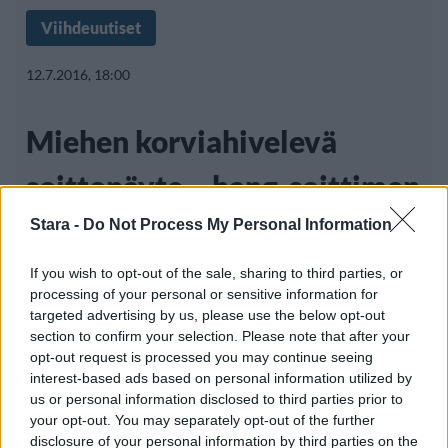
Viihdeuutiset
12.7.2016, 18:00
Miehen korviahivelevä
soittonäyte – hang-soittimen
ääni saa huokaamaan
Stara -
Do Not Process My Personal Information
If you wish to opt-out of the sale, sharing to third parties, or
processing of your personal or sensitive information for
Saksalaisen PANArt Hangbau -yhtiön
targeted advertising by us, please use the below opt-out
section to confirm your selection. Please note that after your
kehittelemä hang-soitin on teräksestä
opt-out request is processed you may continue seeing
valmistettu instrumentti.
interest-based ads based on personal information utilized by
us or personal information disclosed to third parties prior to
your opt-out. You may separately opt-out of the further
disclosure of your personal information by third parties on the