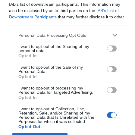
IAB’s list of downstream participants. This information may
also be disclosed by us to third parties on the
IAB’s List of
Info
Yhteistyössä
Downstream Participants
that may further disclose it to other
third parties.
Tietoa meistä
Kesä!
Tietosuojalauseke
Jocka
Personal Data Processing Opt Outs
Lähetä uutisvinkki
Tyyliniekka
I want to opt-out of the Sharing of my
Mediatiedot
Päivän Lehti
personal data.
RSS-ohje
Opted In
RSS
I want to opt-out of the Sale of my
Lifestyle
Viihde
Personal Data.
Opted In
Matkailu
Viihdeuutiset
Fitness
StaraTV
I want to opt-out of processing my
Lifestyle
Autot
Personal Data for Targeted Advertising.
Opted In
Terveys
Digi
Ruoka
Pelit
I want to opt-out of Collection, Use,
Koti & Asuminen
Elokuvat
Retention, Sale, and/or Sharing of my
Personal Data that Is Unrelated with the
Some
Purposes for which it was collected.
Opted Out
YouTube