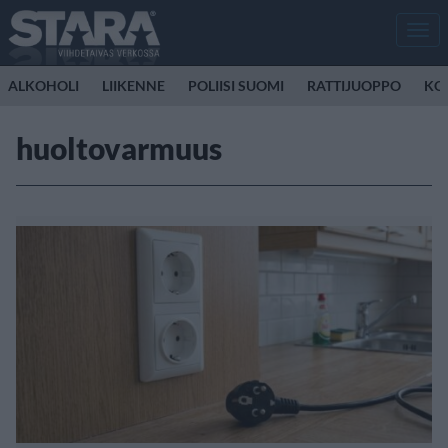
Men
ALKOHOLI
LIIKENNE
POLIISI SUOMI
RATTIJUOPPO
KO
huoltovarmuus