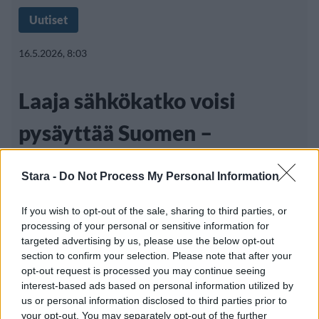
Uutiset
16.5.2026, 8:03
Laaja sähkökatko voisi
pysäyttää Suomen –
viranomaiset varautuvat
Stara -
Do Not Process My Personal Information
riskiin
If you wish to opt-out of the sale, sharing to third parties, or
processing of your personal or sensitive information for
targeted advertising by us, please use the below opt-out
Suomi on laatinut ensimmäisen varsinaisen
section to confirm your selection. Please note that after your
opt-out request is processed you may continue seeing
kansallisen turvallisuuden strategiansa.
interest-based ads based on personal information utilized by
Valtioneuvoston julkaisemassa
us or personal information disclosed to third parties prior to
your opt-out. You may separately opt-out of the further