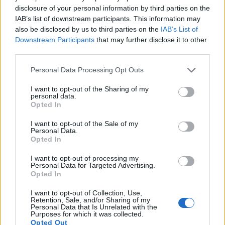
disclosure of your personal information by third parties on the
IAB’s list of downstream participants. This information may
also be disclosed by us to third parties on the
IAB’s List of
Downstream Participants
that may further disclose it to other
third parties.
Info
Yhteistyössä
Personal Data Processing Opt Outs
Tietoa meistä
Kesä!
Tietosuojalauseke
Jocka
I want to opt-out of the Sharing of my
Lähetä uutisvinkki
Tyyliniekka
personal data.
Mediatiedot
Päivän Lehti
Opted In
RSS-ohje
RSS
I want to opt-out of the Sale of my
Personal Data.
Lifestyle
Viihde
Opted In
Matkailu
Viihdeuutiset
I want to opt-out of processing my
Personal Data for Targeted Advertising.
Fitness
StaraTV
Opted In
Lifestyle
Autot
Terveys
Digi
I want to opt-out of Collection, Use,
Ruoka
Pelit
Retention, Sale, and/or Sharing of my
Koti & Asuminen
Elokuvat
Personal Data that Is Unrelated with the
Purposes for which it was collected.
Opted Out