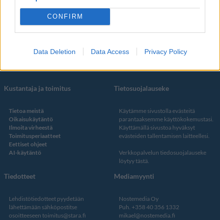
Some
YouTube
CONFIRM
Facebook
Instagram
Twitter
Data Deletion
Data Access
Privacy Policy
Kustantaja ja toimitus
Tietosuojalauseke
Tietoa meistä
Käytämme sivustolla evästeitä
Oikaisukäytäntö
parantaaksemme käyttökokemustasi.
Ilmoita virheestä
Käyttämällä sivustoa hyväksyt
Toimitusperiaatteet
evästeiden tallentamisen laitteellesi.
Eettiset ohjeet
AI-käytäntö
Verkkopalvelun
tiedosuojalauseke
löytyy tästä
.
Tiedotteet
Mediamyynti
Lehdistötiedotteet pyydetään
Nostemedia Oy
lähettämään sähköpostitse
Puh. +358 40 356 1332
osoitteeseen
toimitus@stara.fi
mikael@nostemedia.fi