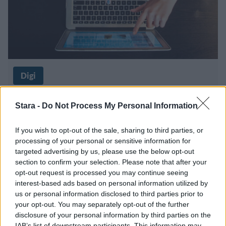
Digi
17.1.2026, 20:03
Stara -
Do Not Process My Personal Information
Informaatiotulva kasvaa – miten
If you wish to opt-out of the sale, sharing to third parties, or
processing of your personal or sensitive information for
se vaikuttaa ihmisiin?
targeted advertising by us, please use the below opt-out
section to confirm your selection. Please note that after your
opt-out request is processed you may continue seeing
interest-based ads based on personal information utilized by
us or personal information disclosed to third parties prior to
your opt-out. You may separately opt-out of the further
disclosure of your personal information by third parties on the
IAB’s list of downstream participants. This information may