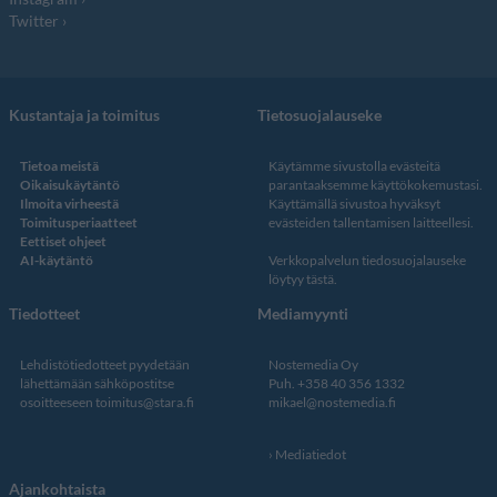
Twitter
Kustantaja ja toimitus
Tietosuojalauseke
Tietoa meistä
Käytämme sivustolla evästeitä
Oikaisukäytäntö
parantaaksemme käyttökokemustasi.
Ilmoita virheestä
Käyttämällä sivustoa hyväksyt
Toimitusperiaatteet
evästeiden tallentamisen laitteellesi.
Eettiset ohjeet
AI-käytäntö
Verkkopalvelun
tiedosuojalauseke
löytyy tästä
.
Tiedotteet
Mediamyynti
Lehdistötiedotteet pyydetään
Nostemedia Oy
lähettämään sähköpostitse
Puh. +358 40 356 1332
osoitteeseen
toimitus@stara.fi
mikael@nostemedia.fi
Mediatiedot
Ajankohtaista