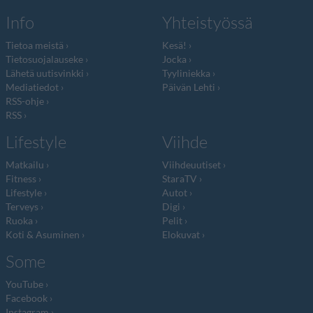
Info
Yhteistyössä
Tietoa meistä
Kesä!
Tietosuojalauseke
Jocka
Lähetä uutisvinkki
Tyyliniekka
Mediatiedot
Päivän Lehti
RSS-ohje
RSS
Lifestyle
Viihde
Matkailu
Viihdeuutiset
Fitness
StaraTV
Lifestyle
Autot
Terveys
Digi
Ruoka
Pelit
Koti & Asuminen
Elokuvat
Some
YouTube
Facebook
Instagram