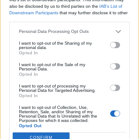
also be disclosed by us to third parties on the
IAB’s List of
Downstream Participants
that may further disclose it to other
third parties.
Personal Data Processing Opt Outs
I want to opt-out of the Sharing of my
personal data.
Opted In
Viihdeuutiset
I want to opt-out of the Sale of my
14.1.2026, 16:11
Personal Data.
Opted In
Finlandia-voittajat nousivat
I want to opt-out of processing my
Personal Data for Targeted Advertising.
Opted In
joulukuun myydyimpien kirjojen
I want to opt-out of Collection, Use,
listalle
Retention, Sale, and/or Sharing of my
Personal Data that Is Unrelated with the
Purposes for which it was collected.
Opted Out
CONFIRM