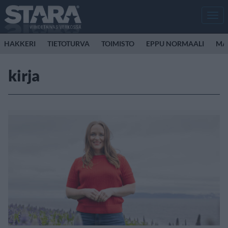
Men
HAKKERI
TIETOTURVA
TOIMISTO
EPPU NORMAALI
MA
kirja