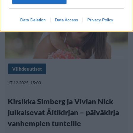
Data Deletion
Data Access
Privacy Policy
Viihdeuutiset
17.12.2025, 15:00
Kirsikka Simberg ja Vivian Nick
julkaisevat Äitikirjan – päiväkirja
vanhempien tunteille