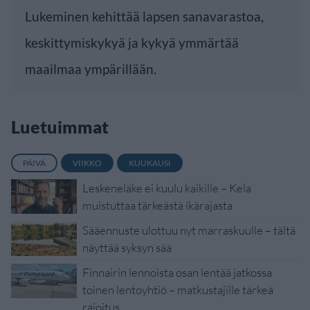
Lukeminen kehittää lapsen sanavarastoa,
keskittymiskykyä ja kykyä ymmärtää
maailmaa ympärillään.
Luetuimmat
PÄIVÄ
VIIKKO
KUUKAUSI
Leskeneläke ei kuulu kaikille – Kela
muistuttaa tärkeästä ikärajasta
Sääennuste ulottuu nyt marraskuulle – tältä
näyttää syksyn sää
Finnairin lennoista osan lentää jatkossa
toinen lentoyhtiö – matkustajille tärkeä
rajoitus