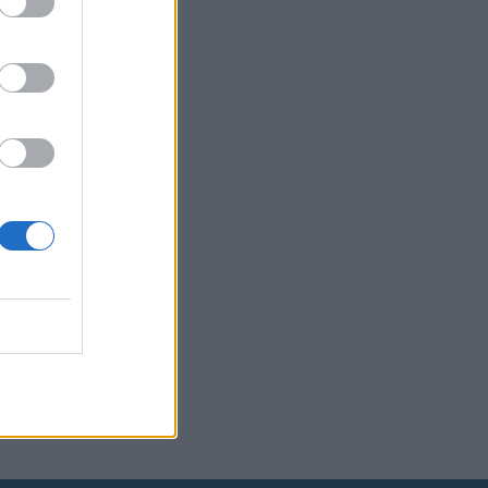
lussa
im
sti on tehnyt