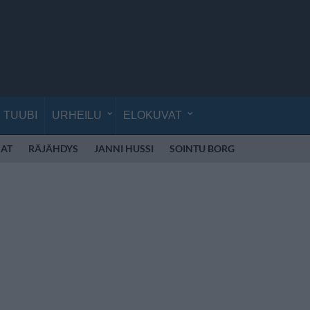
TUUBI
URHEILU
ELOKUVAT
AT
RÄJÄHDYS
JANNI HUSSI
SOINTU BORG
KYLIE MINO