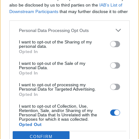
also be disclosed by us to third parties on the
IAB’s List of
Info
Yhteistyössä
Downstream Participants
that may further disclose it to other
Tietoa meistä
Kesä!
third parties.
Tietosuojalauseke
Jocka
Lähetä uutisvinkki
Tyyliniekka
Personal Data Processing Opt Outs
Mediatiedot
Päivän Lehti
I want to opt-out of the Sharing of my
RSS-ohje
personal data.
RSS
Opted In
Lifestyle
Viihde
I want to opt-out of the Sale of my
Personal Data.
Matkailu
Viihdeuutiset
Opted In
Fitness
StaraTV
Lifestyle
Autot
I want to opt-out of processing my
Personal Data for Targeted Advertising.
Terveys
Digi
Opted In
Ruoka
Pelit
Koti & Asuminen
Elokuvat
I want to opt-out of Collection, Use,
Retention, Sale, and/or Sharing of my
Some
Personal Data that Is Unrelated with the
Purposes for which it was collected.
YouTube
Opted Out
Facebook
Instagram
CONFIRM