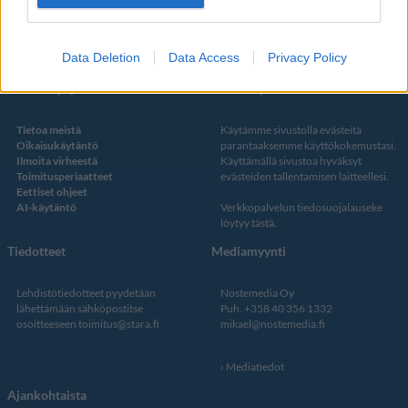
Twitter
Data Deletion
Data Access
Privacy Policy
Kustantaja ja toimitus
Tietosuojalauseke
Tietoa meistä
Käytämme sivustolla evästeitä
Oikaisukäytäntö
parantaaksemme käyttökokemustasi.
Ilmoita virheestä
Käyttämällä sivustoa hyväksyt
Toimitusperiaatteet
evästeiden tallentamisen laitteellesi.
Eettiset ohjeet
AI-käytäntö
Verkkopalvelun
tiedosuojalauseke
löytyy tästä
.
Tiedotteet
Mediamyynti
Lehdistötiedotteet pyydetään
Nostemedia Oy
lähettämään sähköpostitse
Puh. +358 40 356 1332
osoitteeseen
toimitus@stara.fi
mikael@nostemedia.fi
Mediatiedot
Ajankohtaista