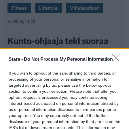
Fitness
Lifestyle
Viihdeuutiset
6.4.2020, 11:20
Kunto-ohjaaja teki suoraa
lähetystä – sitten suloinen
Stara -
Do Not Process My Personal Information
taapero ilmestyi kuvaan
If you wish to opt-out of the sale, sharing to third parties, or
processing of your personal or sensitive information for
targeted advertising by us, please use the below opt-out
Suosittu kunto-ohjaaja Joe Wicks on alkanut
section to confirm your selection. Please note that after your
julkaisemaan puolituntisia treenejä, jotka
opt-out request is processed you may continue seeing
interest-based ads based on personal information utilized by
us or personal information disclosed to third parties prior to
your opt-out. You may separately opt-out of the further
disclosure of your personal information by third parties on the
IAB’s list of downstream participants. This information may