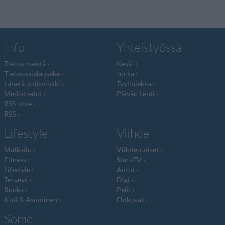
Info
Yhteistyössä
Tietoa meistä
Kesä!
Tietosuojalauseke
Jocka
Lähetä uutisvinkki
Tyyliniekka
Mediatiedot
Päivän Lehti
RSS-ohje
RSS
Lifestyle
Viihde
Matkailu
Viihdeuutiset
Fitness
StaraTV
Lifestyle
Autot
Terveys
Digi
Ruoka
Pelit
Koti & Asuminen
Elokuvat
Some