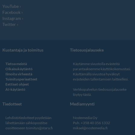
YouTube
Facebook
Instagram
Twitter
Kustantaja ja toimitus
Tietosuojalauseke
Tietoa meistä
Käytämme sivustolla evästeitä
Oikaisukäytäntö
parantaaksemme käyttökokemustasi.
Ilmoita virheestä
Käyttämällä sivustoa hyväksyt
Toimitusperiaatteet
evästeiden tallentamisen laitteellesi.
Eettiset ohjeet
AI-käytäntö
Verkkopalvelun
tiedosuojalauseke
löytyy tästä
.
Tiedotteet
Mediamyynti
Lehdistötiedotteet pyydetään
Nostemedia Oy
lähettämään sähköpostitse
Puh. +358 40 356 1332
osoitteeseen
toimitus@stara.fi
mikael@nostemedia.fi