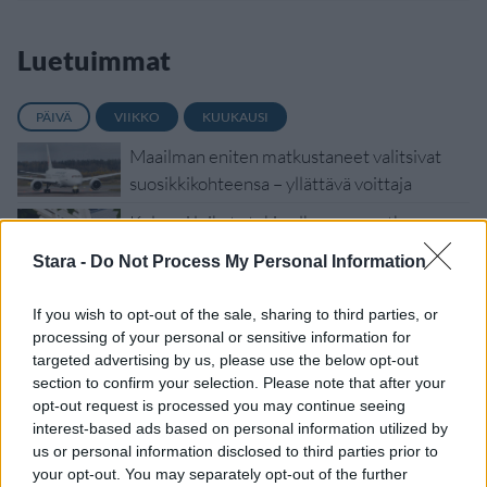
Luetuimmat
PÄIVÄ
VIIKKO
KUUKAUSI
Maailman eniten matkustaneet valitsivat
suosikkikohteensa – yllättävä voittaja
Kela voi leikata tukia ulkomaanmatkan
vuoksi
Stara -
Do Not Process My Personal Information
F/A-18 Hornet jyrähtää ylilennolle
Jyväskylässä – katuja suljetaan
If you wish to opt-out of the sale, sharing to third parties, or
processing of your personal or sensitive information for
Moottoripyöräilijä pakeni poliisia – tutkaan
targeted advertising by us, please use the below opt-out
hurja ylinopeus
section to confirm your selection. Please note that after your
opt-out request is processed you may continue seeing
Suolikaasun tuoksu levisi Spider-Man -
interest-based ads based on personal information utilized by
näytöksessä – yleisö poistui paikalta
us or personal information disclosed to third parties prior to
your opt-out. You may separately opt-out of the further