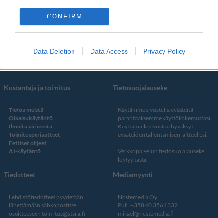
Some
YouTube
CONFIRM
Facebook
Instagram
Twitter
Data Deletion
Data Access
Privacy Policy
Kustantaja ja toimitus
Tietosuojalauseke
Tietoa meistä
Käytämme sivustolla evästeitä
Oikaisukäytäntö
parantaaksemme käyttökokemustasi.
Ilmoita virheestä
Käyttämällä sivustoa hyväksyt
Toimitusperiaatteet
evästeiden tallentamisen laitteellesi.
Eettiset ohjeet
AI-käytäntö
Verkkopalvelun
tiedosuojalauseke
löytyy tästä
.
Tiedotteet
Mediamyynti
Lehdistötiedotteet pyydetään
Nostemedia Oy
lähettämään sähköpostitse
Puh. +358 40 356 1332
osoitteeseen
toimitus@stara.fi
mikael@nostemedia.fi