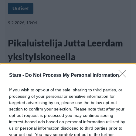
Uutiset
9.2.2026, 13:04
Pikaluistelija Jutta Leerdam
yksityiskoneella
olympialaisiin – saa nyt
Stara -
Do Not Process My Personal Information
kovaa kritiikkiä
If you wish to opt-out of the sale, sharing to third parties, or
processing of your personal or sensitive information for
targeted advertising by us, please use the below opt-out
Hollantilainen pikaluistelutähti
Jutta
section to confirm your selection. Please note that after your
opt-out request is processed you may continue seeing
Leerdam
on saanut kovaa kritiikkiä
interest-based ads based on personal information utilized by
matkustettuaan Milano–Cortinan
us or personal information disclosed to third parties prior to
your opt-out. You may separately opt-out of the further