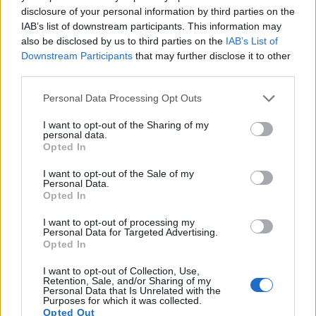
disclosure of your personal information by third parties on the
IAB’s list of downstream participants. This information may
also be disclosed by us to third parties on the
IAB’s List of
Downstream Participants
that may further disclose it to other
third parties.
Info
Yhteistyössä
Personal Data Processing Opt Outs
Tietoa meistä
Kesä!
Tietosuojalauseke
Jocka
I want to opt-out of the Sharing of my
Lähetä uutisvinkki
Tyyliniekka
personal data.
Mediatiedot
Päivän Lehti
Opted In
RSS-ohje
RSS
I want to opt-out of the Sale of my
Personal Data.
Lifestyle
Viihde
Opted In
Matkailu
Viihdeuutiset
I want to opt-out of processing my
Personal Data for Targeted Advertising.
Fitness
StaraTV
Opted In
Lifestyle
Autot
Terveys
Digi
I want to opt-out of Collection, Use,
Ruoka
Pelit
Retention, Sale, and/or Sharing of my
Koti & Asuminen
Elokuvat
Personal Data that Is Unrelated with the
Purposes for which it was collected.
Opted Out