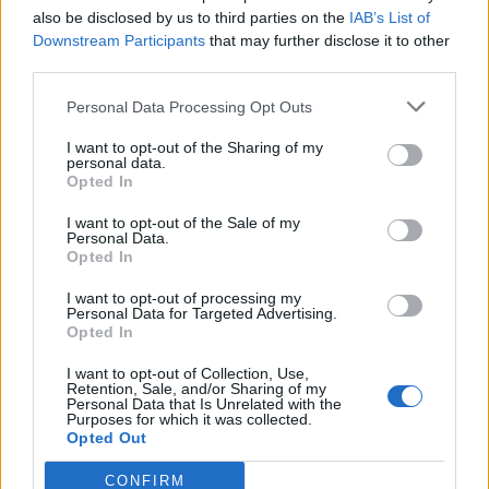
also be disclosed by us to third parties on the
IAB’s List of
Info
Yhteistyössä
Downstream Participants
that may further disclose it to other
Tietoa meistä
Kesä!
third parties.
Tietosuojalauseke
Jocka
Lähetä uutisvinkki
Tyyliniekka
Personal Data Processing Opt Outs
Mediatiedot
Päivän Lehti
I want to opt-out of the Sharing of my
RSS-ohje
personal data.
RSS
Opted In
Lifestyle
Viihde
I want to opt-out of the Sale of my
Personal Data.
Matkailu
Viihdeuutiset
Opted In
Fitness
StaraTV
Lifestyle
Autot
I want to opt-out of processing my
Personal Data for Targeted Advertising.
Terveys
Digi
Opted In
Ruoka
Pelit
Koti & Asuminen
Elokuvat
I want to opt-out of Collection, Use,
Retention, Sale, and/or Sharing of my
Some
Personal Data that Is Unrelated with the
Purposes for which it was collected.
YouTube
Opted Out
Facebook
Instagram
CONFIRM