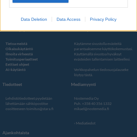
Twitter
Data Deletion
Data Access
Privacy Policy
Kustantaja ja toimitus
Tietosuojalauseke
Tietoa meistä
Käytämme sivustolla evästeitä
Oikaisukäytäntö
parantaaksemme käyttökokemustasi.
Ilmoita virheestä
Käyttämällä sivustoa hyväksyt
Toimitusperiaatteet
evästeiden tallentamisen laitteellesi.
Eettiset ohjeet
AI-käytäntö
Verkkopalvelun
tiedosuojalauseke
löytyy tästä
.
Tiedotteet
Mediamyynti
Lehdistötiedotteet pyydetään
Nostemedia Oy
lähettämään sähköpostitse
Puh. +358 40 356 1332
osoitteeseen
toimitus@stara.fi
mikael@nostemedia.fi
Mediatiedot
Ajankohtaista