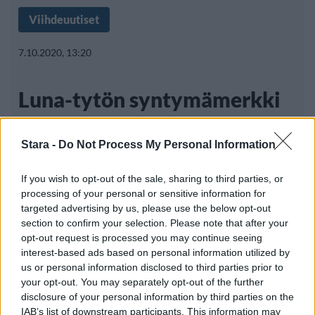
Viihdeuutiset
7.10.2020, 13:20
Luna-tytön syntymämerkki
keräsi katseita – sitten
Stara -
Do Not Process My Personal Information
taaperosta tuli sometähti
If you wish to opt-out of the sale, sharing to third parties, or
processing of your personal or sensitive information for
targeted advertising by us, please use the below opt-out
Luna Fenner syntyi suuren syntymämerkin
section to confirm your selection. Please note that after your
kanssa. Syntymämerkki peittää suuren osan
opt-out request is processed you may continue seeing
interest-based ads based on personal information utilized by
us or personal information disclosed to third parties prior to
your opt-out. You may separately opt-out of the further
disclosure of your personal information by third parties on the
IAB’s list of downstream participants. This information may