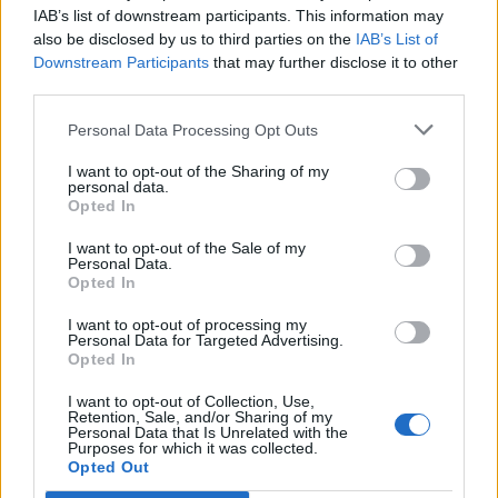
IAB’s list of downstream participants. This information may
also be disclosed by us to third parties on the
IAB’s List of
Info
Yhteistyössä
Downstream Participants
that may further disclose it to other
third parties.
Tietoa meistä
Kesä!
Tietosuojalauseke
Jocka
Personal Data Processing Opt Outs
Lähetä uutisvinkki
Tyyliniekka
I want to opt-out of the Sharing of my
Mediatiedot
Päivän Lehti
personal data.
RSS-ohje
Opted In
RSS
I want to opt-out of the Sale of my
Lifestyle
Viihde
Personal Data.
Opted In
Matkailu
Viihdeuutiset
Fitness
StaraTV
I want to opt-out of processing my
Lifestyle
Autot
Personal Data for Targeted Advertising.
Opted In
Terveys
Digi
Ruoka
Pelit
I want to opt-out of Collection, Use,
Koti & Asuminen
Elokuvat
Retention, Sale, and/or Sharing of my
Personal Data that Is Unrelated with the
Some
Purposes for which it was collected.
Opted Out
YouTube