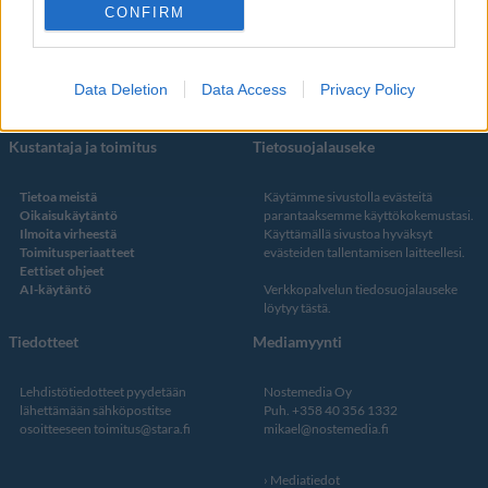
Facebook
CONFIRM
Instagram
Twitter
Data Deletion
Data Access
Privacy Policy
Kustantaja ja toimitus
Tietosuojalauseke
Tietoa meistä
Käytämme sivustolla evästeitä
Oikaisukäytäntö
parantaaksemme käyttökokemustasi.
Ilmoita virheestä
Käyttämällä sivustoa hyväksyt
Toimitusperiaatteet
evästeiden tallentamisen laitteellesi.
Eettiset ohjeet
AI-käytäntö
Verkkopalvelun
tiedosuojalauseke
löytyy tästä
.
Tiedotteet
Mediamyynti
Lehdistötiedotteet pyydetään
Nostemedia Oy
lähettämään sähköpostitse
Puh. +358 40 356 1332
osoitteeseen
toimitus@stara.fi
mikael@nostemedia.fi
Mediatiedot