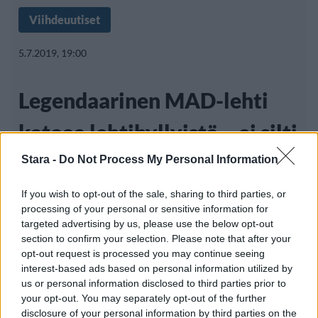
Viihdeuutiset
5.7.2019, 19:00
Legendaarinen MAD-lehti
katoaa lehtihyllyistä – ei silti
lopeteta kokonaan
Stara -
Do Not Process My Personal Information
If you wish to opt-out of the sale, sharing to third parties, or
processing of your personal or sensitive information for
Maailmanlaajuista kulttisuosiota pitkän
targeted advertising by us, please use the below opt-out
section to confirm your selection. Please note that after your
olemassaolonsa aikana saanut MAD-lehti
opt-out request is processed you may continue seeing
katoaa lehtihyllyistä. Satiirilehti
interest-based ads based on personal information utilized by
us or personal information disclosed to third parties prior to
your opt-out. You may separately opt-out of the further
disclosure of your personal information by third parties on the