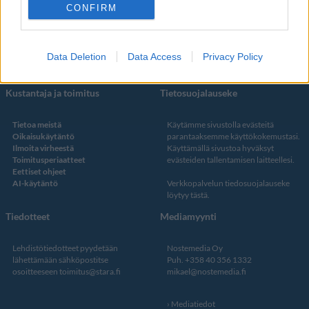
Facebook
CONFIRM
Instagram
Twitter
Data Deletion
Data Access
Privacy Policy
Kustantaja ja toimitus
Tietosuojalauseke
Tietoa meistä
Käytämme sivustolla evästeitä
Oikaisukäytäntö
parantaaksemme käyttökokemustasi.
Ilmoita virheestä
Käyttämällä sivustoa hyväksyt
Toimitusperiaatteet
evästeiden tallentamisen laitteellesi.
Eettiset ohjeet
AI-käytäntö
Verkkopalvelun
tiedosuojalauseke
löytyy tästä
.
Tiedotteet
Mediamyynti
Lehdistötiedotteet pyydetään
Nostemedia Oy
lähettämään sähköpostitse
Puh. +358 40 356 1332
osoitteeseen
toimitus@stara.fi
mikael@nostemedia.fi
Mediatiedot