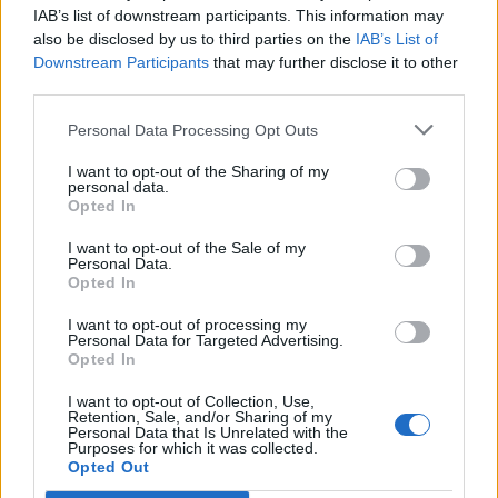
IAB’s list of downstream participants. This information may
also be disclosed by us to third parties on the
IAB’s List of
Info
Yhteistyössä
Downstream Participants
that may further disclose it to other
third parties.
Tietoa meistä
Kesä!
Tietosuojalauseke
Jocka
Personal Data Processing Opt Outs
Lähetä uutisvinkki
Tyyliniekka
I want to opt-out of the Sharing of my
Mediatiedot
Päivän Lehti
personal data.
RSS-ohje
Opted In
RSS
I want to opt-out of the Sale of my
Lifestyle
Viihde
Personal Data.
Opted In
Matkailu
Viihdeuutiset
Fitness
StaraTV
I want to opt-out of processing my
Lifestyle
Autot
Personal Data for Targeted Advertising.
Opted In
Terveys
Digi
Ruoka
Pelit
I want to opt-out of Collection, Use,
Koti & Asuminen
Elokuvat
Retention, Sale, and/or Sharing of my
Personal Data that Is Unrelated with the
Some
Purposes for which it was collected.
Opted Out
YouTube