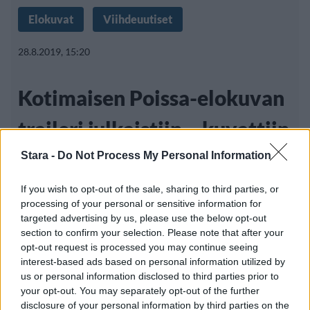
Elokuvat
Viihdeuutiset
28.8.2019, 15:20
Kotimaisen Poissa-elokuvan
traileri julkaistiin – kuvattiin
30 eri maassa
Stara -
Do Not Process My Personal Information
If you wish to opt-out of the sale, sharing to third parties, or
processing of your personal or sensitive information for
Kesäkuussa Sodankylän elokuvajuhlilla ensi-
targeted advertising by us, please use the below opt-out
section to confirm your selection. Please note that after your
iltansa saanut Poissa on ainutlaatuinen
opt-out request is processed you may continue seeing
suomalainen elokuva,
interest-based ads based on personal information utilized by
us or personal information disclosed to third parties prior to
your opt-out. You may separately opt-out of the further
disclosure of your personal information by third parties on the